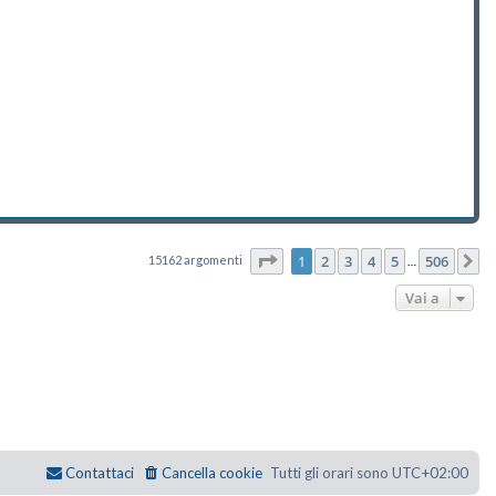
Pagina
1
di
506
1
2
3
4
5
506
15162 argomenti
P
…
Vai a
Contattaci
Cancella cookie
Tutti gli orari sono
UTC+02:00