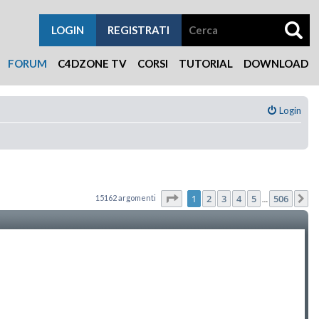
LOGIN
REGISTRATI
FORUM
C4DZONE TV
CORSI
TUTORIAL
DOWNLOAD
Login
Pagina
1
di
506
1
2
3
4
5
506
15162 argomenti
P
…