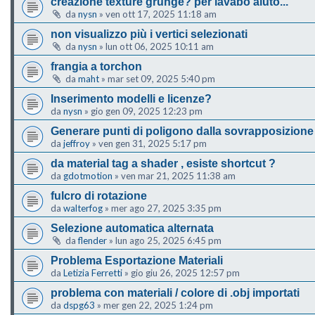
creazione texture grunge? per lavabo aiuto...
da
nysn
»
ven ott 17, 2025 11:18 am
non visualizzo più i vertici selezionati
da
nysn
»
lun ott 06, 2025 10:11 am
frangia a torchon
da
maht
»
mar set 09, 2025 5:40 pm
Inserimento modelli e licenze?
da
nysn
»
gio gen 09, 2025 12:23 pm
Generare punti di poligono dalla sovrapposizione 
da
jeffroy
»
ven gen 31, 2025 5:17 pm
da material tag a shader , esiste shortcut ?
da
gdotmotion
»
ven mar 21, 2025 11:38 am
fulcro di rotazione
da
walterfog
»
mer ago 27, 2025 3:35 pm
Selezione automatica alternata
da
flender
»
lun ago 25, 2025 6:45 pm
Problema Esportazione Materiali
da
Letizia Ferretti
»
gio giu 26, 2025 12:57 pm
problema con materiali / colore di .obj importati
da
dspg63
»
mer gen 22, 2025 1:24 pm