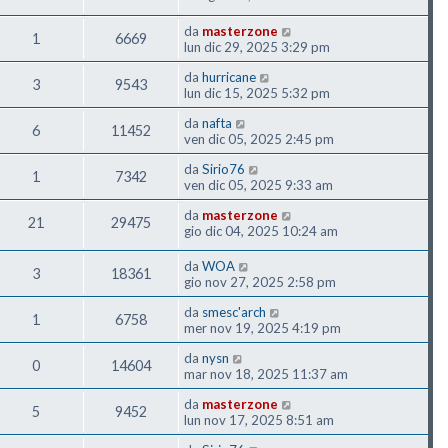
da
masterzone
1
6669
lun dic 29, 2025 3:29 pm
da
hurricane
3
9543
lun dic 15, 2025 5:32 pm
da
nafta
6
11452
ven dic 05, 2025 2:45 pm
da
Sirio76
1
7342
ven dic 05, 2025 9:33 am
da
masterzone
21
29475
gio dic 04, 2025 10:24 am
da
WOA
3
18361
gio nov 27, 2025 2:58 pm
da
smesc'arch
1
6758
mer nov 19, 2025 4:19 pm
da
nysn
0
14604
mar nov 18, 2025 11:37 am
da
masterzone
5
9452
lun nov 17, 2025 8:51 am