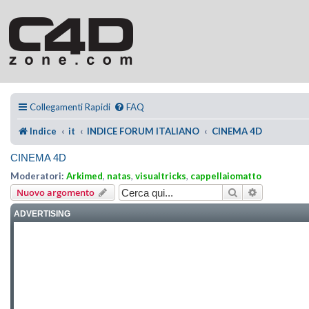
Collegamenti Rapidi
FAQ
Indice
it
INDICE FORUM ITALIANO
CINEMA 4D
CINEMA 4D
Moderatori:
Arkimed
,
natas
,
visualtricks
,
cappellaiomatto
Cerca
Ricerca ava
Nuovo argomento
ADVERTISING