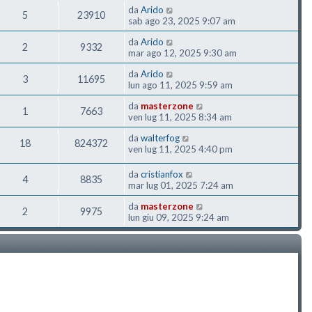
da
Arido
5
23910
sab ago 23, 2025 9:07 am
da
Arido
2
9332
mar ago 12, 2025 9:30 am
da
Arido
3
11695
lun ago 11, 2025 9:59 am
da
masterzone
1
7663
ven lug 11, 2025 8:34 am
da
walterfog
18
824372
ven lug 11, 2025 4:40 pm
da
cristianfox
4
8835
mar lug 01, 2025 7:24 am
da
masterzone
2
9975
lun giu 09, 2025 9:24 am