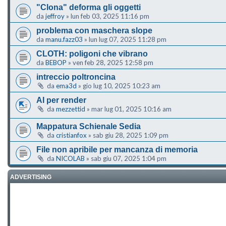
"Clona" deforma gli oggetti
da
jeffroy
»
lun feb 03, 2025 11:16 pm
problema con maschera slope
da
manu.fazz03
»
lun lug 07, 2025 11:28 pm
CLOTH: poligoni che vibrano
da
BEBOP
»
ven feb 28, 2025 12:58 pm
intreccio poltroncina
da
ema3d
»
gio lug 10, 2025 10:23 am
AI per render
da
mezzettid
»
mar lug 01, 2025 10:16 am
Mappatura Schienale Sedia
da
cristianfox
»
sab giu 28, 2025 1:09 pm
File non apribile per mancanza di memoria
da
NICOLAB
»
sab giu 07, 2025 1:04 pm
ADVERTISING