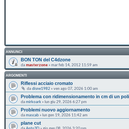
ANNUNCI
BON TON del C4dzone
da
masterzone
»
mar feb 14, 2012 11:59 am
ARGOMENTI
Riflessi acciaio cromato
da
disne1982
»
ven ago 07, 2026 1:00 am
Problema con ridimensionamento in cm di un pol
da
mirkoark
»
lun giu 29, 2026 6:27 pm
Problemi nuovo aggiornamento
da
mascab
»
lun gen 19, 2026 11:42 am
plane cut
da
Anto3D
»
gio gen 08, 2026 3:20 pm