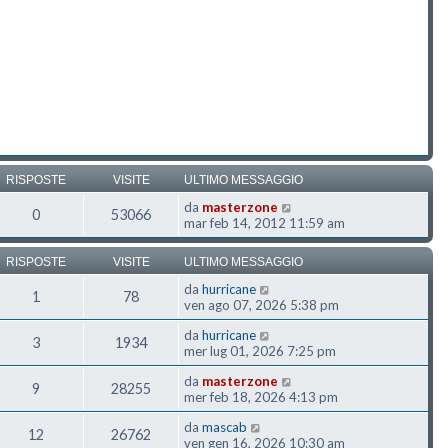
RISPOSTE
VISITE
ULTIMO MESSAGGIO
da
masterzone
0
53066
mar feb 14, 2012 11:59 am
RISPOSTE
VISITE
ULTIMO MESSAGGIO
da
hurricane
1
78
ven ago 07, 2026 5:38 pm
da
hurricane
3
1934
mer lug 01, 2026 7:25 pm
da
masterzone
9
28255
mer feb 18, 2026 4:13 pm
da
mascab
12
26762
ven gen 16, 2026 10:30 am