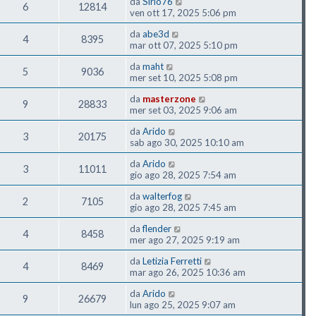
da
Sirio76
6
12814
ven ott 17, 2025 5:06 pm
da
abe3d
4
8395
mar ott 07, 2025 5:10 pm
da
maht
5
9036
mer set 10, 2025 5:08 pm
da
masterzone
9
28833
mer set 03, 2025 9:06 am
da
Arido
3
20175
sab ago 30, 2025 10:10 am
da
Arido
3
11011
gio ago 28, 2025 7:54 am
da
walterfog
2
7105
gio ago 28, 2025 7:45 am
da
flender
4
8458
mer ago 27, 2025 9:19 am
da
Letizia Ferretti
4
8469
mar ago 26, 2025 10:36 am
da
Arido
9
26679
lun ago 25, 2025 9:07 am