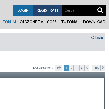
LOGIN
REGISTRATI
FORUM
C4DZONE TV
CORSI
TUTORIAL
DOWNLOAD
Login
Pagina
1
di
506
1
2
3
4
5
506
15161 argomenti
P
…