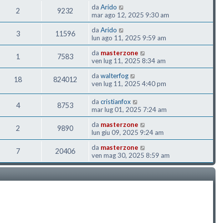
da
Arido
2
9232
mar ago 12, 2025 9:30 am
da
Arido
3
11596
lun ago 11, 2025 9:59 am
da
masterzone
1
7583
ven lug 11, 2025 8:34 am
da
walterfog
18
824012
ven lug 11, 2025 4:40 pm
da
cristianfox
4
8753
mar lug 01, 2025 7:24 am
da
masterzone
2
9890
lun giu 09, 2025 9:24 am
da
masterzone
7
20406
ven mag 30, 2025 8:59 am