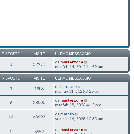
RISPOSTE
VISITE
ULTIMO MESSAGGIO
da
masterzone
0
52971
mar feb 14, 2012 11:59 am
RISPOSTE
VISITE
ULTIMO MESSAGGIO
da
hurricane
3
1885
mer lug 01, 2026 7:25 pm
da
masterzone
9
28000
mer feb 18, 2026 4:13 pm
da
mascab
12
26469
ven gen 16, 2026 10:30 am
da
masterzone
1
6557