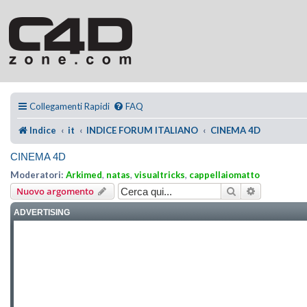
Collegamenti Rapidi
FAQ
Indice
it
INDICE FORUM ITALIANO
CINEMA 4D
CINEMA 4D
Moderatori:
Arkimed
,
natas
,
visualtricks
,
cappellaiomatto
Cerca
Ricerca ava
Nuovo argomento
ADVERTISING