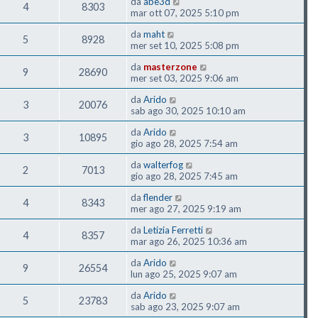
da
abe3d
4
8303
mar ott 07, 2025 5:10 pm
da
maht
5
8928
mer set 10, 2025 5:08 pm
da
masterzone
9
28690
mer set 03, 2025 9:06 am
da
Arido
3
20076
sab ago 30, 2025 10:10 am
da
Arido
3
10895
gio ago 28, 2025 7:54 am
da
walterfog
2
7013
gio ago 28, 2025 7:45 am
da
flender
4
8343
mer ago 27, 2025 9:19 am
da
Letizia Ferretti
4
8357
mar ago 26, 2025 10:36 am
da
Arido
9
26554
lun ago 25, 2025 9:07 am
da
Arido
5
23783
sab ago 23, 2025 9:07 am