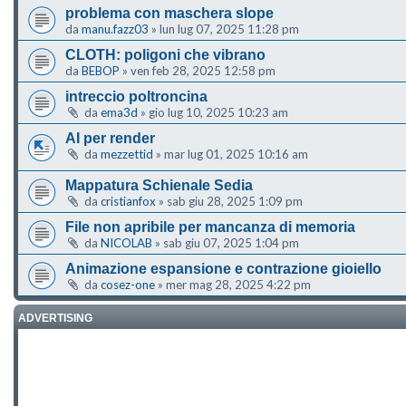
problema con maschera slope
da
manu.fazz03
»
lun lug 07, 2025 11:28 pm
CLOTH: poligoni che vibrano
da
BEBOP
»
ven feb 28, 2025 12:58 pm
intreccio poltroncina
da
ema3d
»
gio lug 10, 2025 10:23 am
AI per render
da
mezzettid
»
mar lug 01, 2025 10:16 am
Mappatura Schienale Sedia
da
cristianfox
»
sab giu 28, 2025 1:09 pm
File non apribile per mancanza di memoria
da
NICOLAB
»
sab giu 07, 2025 1:04 pm
Animazione espansione e contrazione gioiello
da
cosez-one
»
mer mag 28, 2025 4:22 pm
ADVERTISING