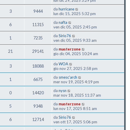
lun dic 29, 2025 3:29 pm
da
hurricane
3
9444
lun dic 15, 2025 5:32 pm
da
nafta
6
11315
ven dic 05, 2025 2:45 pm
da
Sirio76
1
7235
ven dic 05, 2025 9:33 am
da
masterzone
21
29141
gio dic 04, 2025 10:24 am
da
WOA
3
18088
gio nov 27, 2025 2:58 pm
da
smesc'arch
1
6675
mer nov 19, 2025 4:19 pm
da
nysn
0
14420
mar nov 18, 2025 11:37 am
da
masterzone
5
9348
lun nov 17, 2025 8:51 am
da
Sirio76
6
12714
ven ott 17, 2025 5:06 pm