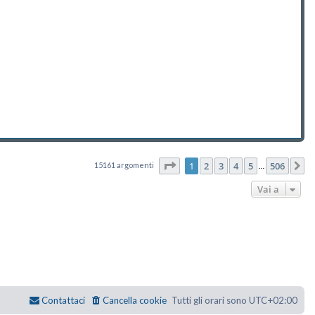
Pagina
1
di
506
1
2
3
4
5
506
15161 argomenti
P
…
Vai a
Contattaci
Cancella cookie
Tutti gli orari sono
UTC+02:00