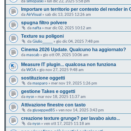
da
simopaski
»
lun dic 22, 2025 5:58 pm
Importare un territorio per contesto del render in
da
AirVisual
»
sab dic 13, 2025 12:26 am
spugna filtro polvere
da
nafta
»
mar dic 02, 2025 10:12 am
Texture su poligoni
da
Giulio_______
»
gio dic 04, 2025 7:48 pm
Cinema 2026 Update. Qualcuno ha aggiornato?
da
mascab
»
gio ott 09, 2025 10:06 am
Measure IT plugin... qualcosa non funziona
da
WOA
»
gio nov 27, 2025 9:48 am
sostituzione oggetti
da
masparo
»
mer nov 19, 2025 1:26 pm
gestione Takes e oggetti
da
nysn
»
mar nov 18, 2025 11:37 am
Attivazione finestre con tasto
da
giusepped85
»
ven nov 14, 2025 3:43 pm
creazione texture grunge? per lavabo aiuto...
da
nysn
»
ven ott 17, 2025 11:18 am