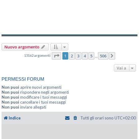
Nuovo argomento
Pagina
1
di
506
1
2
3
4
5
506
15162 argomenti
Prossimo
…
Vai a
PERMESSI FORUM
Non puoi
aprire nuovi argomenti
Non puoi
rispondere negli argomenti
Non puoi
modificare i tuoi messaggi
Non puoi
cancellare i tuoi messaggi
Non puoi
inviare allegati
Indice
Tutti gli orari sono
UTC+02:00