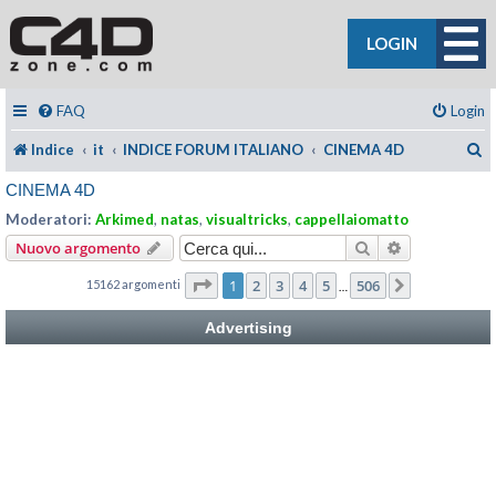
LOGIN
FAQ
Login
C
Indice
it
INDICE FORUM ITALIANO
CINEMA 4D
CINEMA 4D
Moderatori:
Arkimed
,
natas
,
visualtricks
,
cappellaiomatto
Cerca
Ricerca avan
Nuovo argomento
Pagina
1
di
506
1
2
3
4
5
506
15162 argomenti
Prossimo
…
Advertising