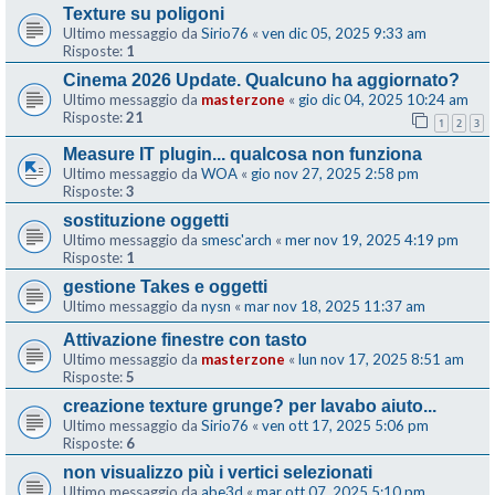
Texture su poligoni
Ultimo messaggio da
Sirio76
«
ven dic 05, 2025 9:33 am
Risposte:
1
Cinema 2026 Update. Qualcuno ha aggiornato?
Ultimo messaggio da
masterzone
«
gio dic 04, 2025 10:24 am
Risposte:
21
1
2
3
Measure IT plugin... qualcosa non funziona
Ultimo messaggio da
WOA
«
gio nov 27, 2025 2:58 pm
Risposte:
3
sostituzione oggetti
Ultimo messaggio da
smesc'arch
«
mer nov 19, 2025 4:19 pm
Risposte:
1
gestione Takes e oggetti
Ultimo messaggio da
nysn
«
mar nov 18, 2025 11:37 am
Attivazione finestre con tasto
Ultimo messaggio da
masterzone
«
lun nov 17, 2025 8:51 am
Risposte:
5
creazione texture grunge? per lavabo aiuto...
Ultimo messaggio da
Sirio76
«
ven ott 17, 2025 5:06 pm
Risposte:
6
non visualizzo più i vertici selezionati
Ultimo messaggio da
abe3d
«
mar ott 07, 2025 5:10 pm