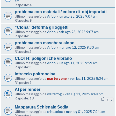
am
Risposte:
4
problema con materiali / colore di .obj importati
Ultimo messaggio da
Arido
«
lun ago 25, 2025 9:07 am
Risposte:
9
"Clona" deforma gli oggetti
Ultimo messaggio da
Arido
«
sab ago 23, 2025 9:07 am
Risposte:
5
problema con maschera slope
Ultimo messaggio da
Arido
«
mar ago 12, 2025 9:30 am
Risposte:
2
CLOTH: poligoni che vibrano
Ultimo messaggio da
Arido
«
lun ago 11, 2025 9:59 am
Risposte:
3
intreccio poltroncina
Ultimo messaggio da
masterzone
«
ven lug 11, 2025 8:34 am
Risposte:
1
AI per render
Ultimo messaggio da
walterfog
«
ven lug 11, 2025 4:40 pm
Risposte:
18
1
2
Mappatura Schienale Sedia
Ultimo messaggio da
cristianfox
«
mar lug 01, 2025 7:24 am
Risposte:
4