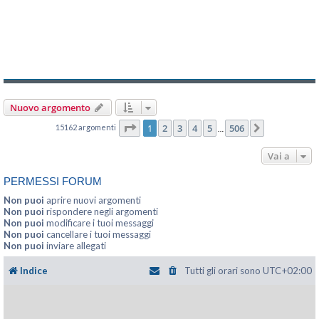
Nuovo argomento
Pagina
1
di
506
1
2
3
4
5
506
15162 argomenti
Prossimo
…
Vai a
PERMESSI FORUM
Non puoi
aprire nuovi argomenti
Non puoi
rispondere negli argomenti
Non puoi
modificare i tuoi messaggi
Non puoi
cancellare i tuoi messaggi
Non puoi
inviare allegati
Indice
Tutti gli orari sono
UTC+02:00