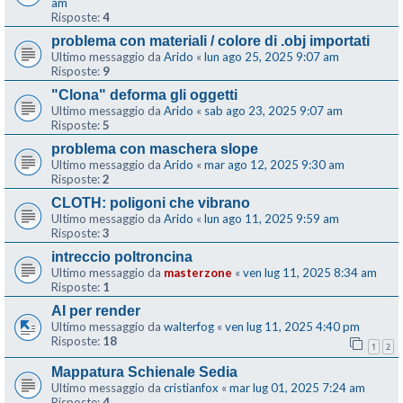
am
Risposte:
4
problema con materiali / colore di .obj importati
Ultimo messaggio da
Arido
«
lun ago 25, 2025 9:07 am
Risposte:
9
"Clona" deforma gli oggetti
Ultimo messaggio da
Arido
«
sab ago 23, 2025 9:07 am
Risposte:
5
problema con maschera slope
Ultimo messaggio da
Arido
«
mar ago 12, 2025 9:30 am
Risposte:
2
CLOTH: poligoni che vibrano
Ultimo messaggio da
Arido
«
lun ago 11, 2025 9:59 am
Risposte:
3
intreccio poltroncina
Ultimo messaggio da
masterzone
«
ven lug 11, 2025 8:34 am
Risposte:
1
AI per render
Ultimo messaggio da
walterfog
«
ven lug 11, 2025 4:40 pm
Risposte:
18
1
2
Mappatura Schienale Sedia
Ultimo messaggio da
cristianfox
«
mar lug 01, 2025 7:24 am
Risposte:
4