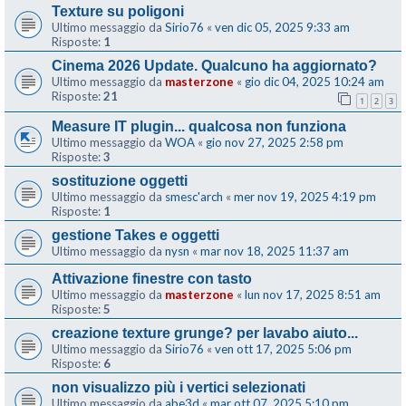
Texture su poligoni
Ultimo messaggio da
Sirio76
«
ven dic 05, 2025 9:33 am
Risposte:
1
Cinema 2026 Update. Qualcuno ha aggiornato?
Ultimo messaggio da
masterzone
«
gio dic 04, 2025 10:24 am
Risposte:
21
1
2
3
Measure IT plugin... qualcosa non funziona
Ultimo messaggio da
WOA
«
gio nov 27, 2025 2:58 pm
Risposte:
3
sostituzione oggetti
Ultimo messaggio da
smesc'arch
«
mer nov 19, 2025 4:19 pm
Risposte:
1
gestione Takes e oggetti
Ultimo messaggio da
nysn
«
mar nov 18, 2025 11:37 am
Attivazione finestre con tasto
Ultimo messaggio da
masterzone
«
lun nov 17, 2025 8:51 am
Risposte:
5
creazione texture grunge? per lavabo aiuto...
Ultimo messaggio da
Sirio76
«
ven ott 17, 2025 5:06 pm
Risposte:
6
non visualizzo più i vertici selezionati
Ultimo messaggio da
abe3d
«
mar ott 07, 2025 5:10 pm