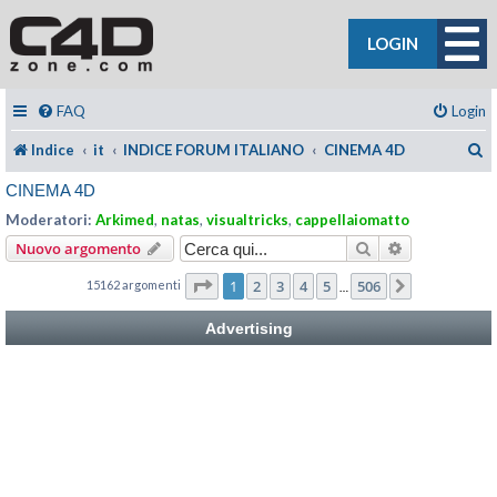
LOGIN
FAQ
Login
C
Indice
it
INDICE FORUM ITALIANO
CINEMA 4D
CINEMA 4D
Moderatori:
Arkimed
,
natas
,
visualtricks
,
cappellaiomatto
Cerca
Ricerca avan
Nuovo argomento
Pagina
1
di
506
1
2
3
4
5
506
15162 argomenti
Prossimo
…
Advertising