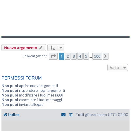
Nuovo argomento
Pagina
1
di
506
1
2
3
4
5
506
15162 argomenti
Prossimo
…
Vai a
PERMESSI FORUM
Non puoi
aprire nuovi argomenti
Non puoi
rispondere negli argomenti
Non puoi
modificare i tuoi messaggi
Non puoi
cancellare i tuoi messaggi
Non puoi
inviare allegati
Indice
Tutti gli orari sono
UTC+02:00