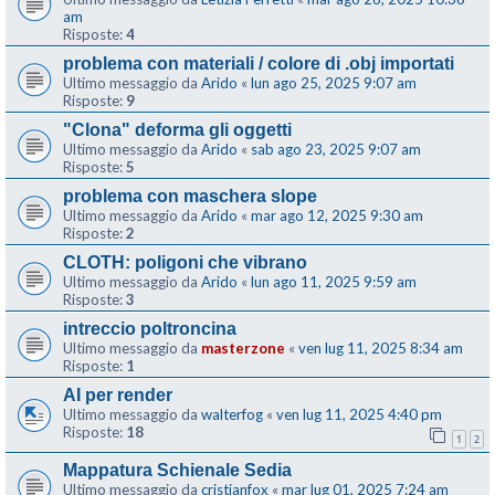
am
Risposte:
4
problema con materiali / colore di .obj importati
Ultimo messaggio da
Arido
«
lun ago 25, 2025 9:07 am
Risposte:
9
"Clona" deforma gli oggetti
Ultimo messaggio da
Arido
«
sab ago 23, 2025 9:07 am
Risposte:
5
problema con maschera slope
Ultimo messaggio da
Arido
«
mar ago 12, 2025 9:30 am
Risposte:
2
CLOTH: poligoni che vibrano
Ultimo messaggio da
Arido
«
lun ago 11, 2025 9:59 am
Risposte:
3
intreccio poltroncina
Ultimo messaggio da
masterzone
«
ven lug 11, 2025 8:34 am
Risposte:
1
AI per render
Ultimo messaggio da
walterfog
«
ven lug 11, 2025 4:40 pm
Risposte:
18
1
2
Mappatura Schienale Sedia
Ultimo messaggio da
cristianfox
«
mar lug 01, 2025 7:24 am