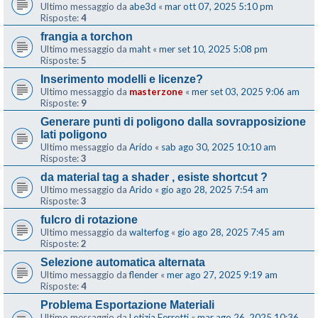
Ultimo messaggio da
abe3d
«
mar ott 07, 2025 5:10 pm
Risposte:
4
frangia a torchon
Ultimo messaggio da
maht
«
mer set 10, 2025 5:08 pm
Risposte:
5
Inserimento modelli e licenze?
Ultimo messaggio da
masterzone
«
mer set 03, 2025 9:06 am
Risposte:
9
Generare punti di poligono dalla sovrapposizione
lati poligono
Ultimo messaggio da
Arido
«
sab ago 30, 2025 10:10 am
Risposte:
3
da material tag a shader , esiste shortcut ?
Ultimo messaggio da
Arido
«
gio ago 28, 2025 7:54 am
Risposte:
3
fulcro di rotazione
Ultimo messaggio da
walterfog
«
gio ago 28, 2025 7:45 am
Risposte:
2
Selezione automatica alternata
Ultimo messaggio da
flender
«
mer ago 27, 2025 9:19 am
Risposte:
4
Problema Esportazione Materiali
Ultimo messaggio da
Letizia Ferretti
«
mar ago 26, 2025 10:36