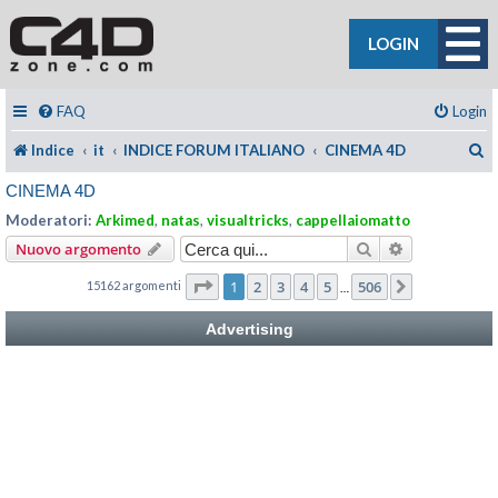
LOGIN
FAQ
Login
C
Indice
it
INDICE FORUM ITALIANO
CINEMA 4D
CINEMA 4D
Moderatori:
Arkimed
,
natas
,
visualtricks
,
cappellaiomatto
Cerca
Ricerca avan
Nuovo argomento
Pagina
1
di
506
1
2
3
4
5
506
15162 argomenti
Prossimo
…
Advertising