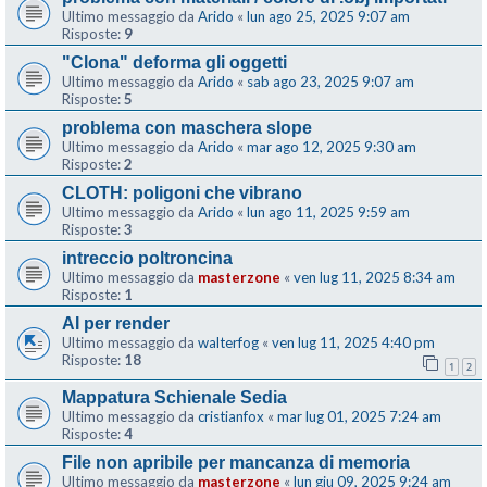
Ultimo messaggio da
Arido
«
lun ago 25, 2025 9:07 am
Risposte:
9
"Clona" deforma gli oggetti
Ultimo messaggio da
Arido
«
sab ago 23, 2025 9:07 am
Risposte:
5
problema con maschera slope
Ultimo messaggio da
Arido
«
mar ago 12, 2025 9:30 am
Risposte:
2
CLOTH: poligoni che vibrano
Ultimo messaggio da
Arido
«
lun ago 11, 2025 9:59 am
Risposte:
3
intreccio poltroncina
Ultimo messaggio da
masterzone
«
ven lug 11, 2025 8:34 am
Risposte:
1
AI per render
Ultimo messaggio da
walterfog
«
ven lug 11, 2025 4:40 pm
Risposte:
18
1
2
Mappatura Schienale Sedia
Ultimo messaggio da
cristianfox
«
mar lug 01, 2025 7:24 am
Risposte:
4
File non apribile per mancanza di memoria
Ultimo messaggio da
masterzone
«
lun giu 09, 2025 9:24 am