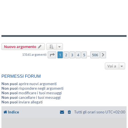
Nuovo argomento
Pagina
1
di
506
1
2
3
4
5
506
15161 argomenti
Prossimo
…
Vai a
PERMESSI FORUM
Non puoi
aprire nuovi argomenti
Non puoi
rispondere negli argomenti
Non puoi
modificare i tuoi messaggi
Non puoi
cancellare i tuoi messaggi
Non puoi
inviare allegati
Indice
Tutti gli orari sono
UTC+02:00