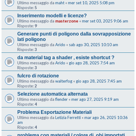
Ultimo messaggio da
maht
«
mer set 10, 2025 5:08 pm
Risposte:
5
Inserimento modelli e licenze?
Ultimo messaggio da
masterzone
«
mer set 03, 2025 9:06 am
Risposte:
9
Generare punti di poligono dalla sovrapposizione
lati poligono
Ultimo messaggio da
Arido
«
sab ago 30, 2025 10:10 am
Risposte:
3
da material tag a shader , esiste shortcut ?
Ultimo messaggio da
Arido
«
gio ago 28, 2025 7:54 am
Risposte:
3
fulcro di rotazione
Ultimo messaggio da
walterfog
«
gio ago 28, 2025 7:45 am
Risposte:
2
Selezione automatica alternata
Ultimo messaggio da
flender
«
mer ago 27, 2025 9:19 am
Risposte:
4
Problema Esportazione Materiali
Ultimo messaggio da
Letizia Ferretti
«
mar ago 26, 2025 10:36
am
Risposte:
4
problema con materiali / colore di .obj importati