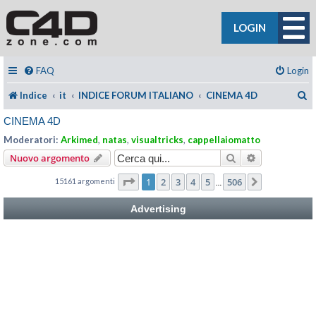
LOGIN
FAQ
Login
C
Indice
it
INDICE FORUM ITALIANO
CINEMA 4D
CINEMA 4D
Moderatori:
Arkimed
,
natas
,
visualtricks
,
cappellaiomatto
Cerca
Ricerca avan
Nuovo argomento
Pagina
1
di
506
1
2
3
4
5
506
15161 argomenti
Prossimo
…
Advertising