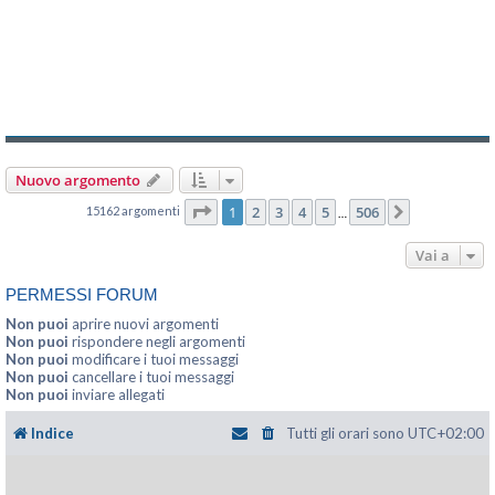
Nuovo argomento
Pagina
1
di
506
1
2
3
4
5
506
15162 argomenti
Prossimo
…
Vai a
PERMESSI FORUM
Non puoi
aprire nuovi argomenti
Non puoi
rispondere negli argomenti
Non puoi
modificare i tuoi messaggi
Non puoi
cancellare i tuoi messaggi
Non puoi
inviare allegati
Indice
Tutti gli orari sono
UTC+02:00