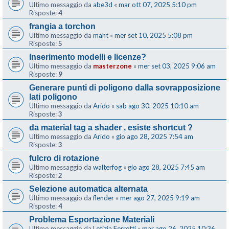
Ultimo messaggio da
abe3d
«
mar ott 07, 2025 5:10 pm
Risposte:
4
frangia a torchon
Ultimo messaggio da
maht
«
mer set 10, 2025 5:08 pm
Risposte:
5
Inserimento modelli e licenze?
Ultimo messaggio da
masterzone
«
mer set 03, 2025 9:06 am
Risposte:
9
Generare punti di poligono dalla sovrapposizione
lati poligono
Ultimo messaggio da
Arido
«
sab ago 30, 2025 10:10 am
Risposte:
3
da material tag a shader , esiste shortcut ?
Ultimo messaggio da
Arido
«
gio ago 28, 2025 7:54 am
Risposte:
3
fulcro di rotazione
Ultimo messaggio da
walterfog
«
gio ago 28, 2025 7:45 am
Risposte:
2
Selezione automatica alternata
Ultimo messaggio da
flender
«
mer ago 27, 2025 9:19 am
Risposte:
4
Problema Esportazione Materiali
Ultimo messaggio da
Letizia Ferretti
«
mar ago 26, 2025 10:36