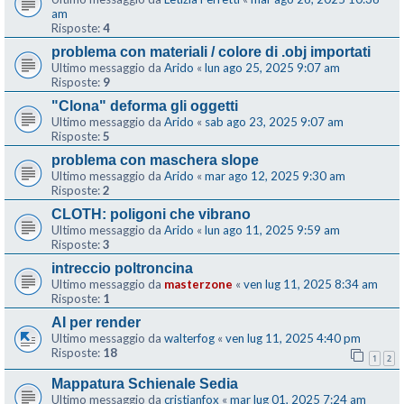
am
Risposte:
4
problema con materiali / colore di .obj importati
Ultimo messaggio da
Arido
«
lun ago 25, 2025 9:07 am
Risposte:
9
"Clona" deforma gli oggetti
Ultimo messaggio da
Arido
«
sab ago 23, 2025 9:07 am
Risposte:
5
problema con maschera slope
Ultimo messaggio da
Arido
«
mar ago 12, 2025 9:30 am
Risposte:
2
CLOTH: poligoni che vibrano
Ultimo messaggio da
Arido
«
lun ago 11, 2025 9:59 am
Risposte:
3
intreccio poltroncina
Ultimo messaggio da
masterzone
«
ven lug 11, 2025 8:34 am
Risposte:
1
AI per render
Ultimo messaggio da
walterfog
«
ven lug 11, 2025 4:40 pm
Risposte:
18
1
2
Mappatura Schienale Sedia
Ultimo messaggio da
cristianfox
«
mar lug 01, 2025 7:24 am