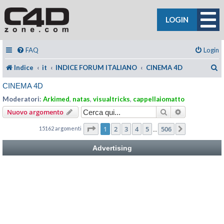
LOGIN
FAQ
Login
C
Indice
it
INDICE FORUM ITALIANO
CINEMA 4D
CINEMA 4D
Moderatori:
Arkimed
,
natas
,
visualtricks
,
cappellaiomatto
Cerca
Ricerca avan
Nuovo argomento
Pagina
1
di
506
1
2
3
4
5
506
15162 argomenti
Prossimo
…
Advertising