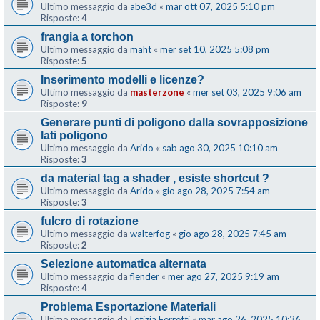
Ultimo messaggio da
abe3d
«
mar ott 07, 2025 5:10 pm
Risposte:
4
frangia a torchon
Ultimo messaggio da
maht
«
mer set 10, 2025 5:08 pm
Risposte:
5
Inserimento modelli e licenze?
Ultimo messaggio da
masterzone
«
mer set 03, 2025 9:06 am
Risposte:
9
Generare punti di poligono dalla sovrapposizione
lati poligono
Ultimo messaggio da
Arido
«
sab ago 30, 2025 10:10 am
Risposte:
3
da material tag a shader , esiste shortcut ?
Ultimo messaggio da
Arido
«
gio ago 28, 2025 7:54 am
Risposte:
3
fulcro di rotazione
Ultimo messaggio da
walterfog
«
gio ago 28, 2025 7:45 am
Risposte:
2
Selezione automatica alternata
Ultimo messaggio da
flender
«
mer ago 27, 2025 9:19 am
Risposte:
4
Problema Esportazione Materiali
Ultimo messaggio da
Letizia Ferretti
«
mar ago 26, 2025 10:36