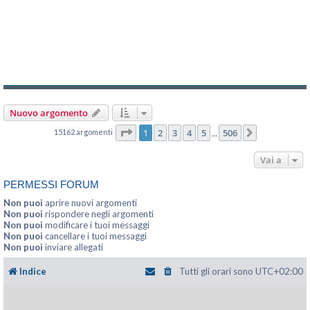
Nuovo argomento
Pagina
1
di
506
1
2
3
4
5
506
15162 argomenti
Prossimo
…
Vai a
PERMESSI FORUM
Non puoi
aprire nuovi argomenti
Non puoi
rispondere negli argomenti
Non puoi
modificare i tuoi messaggi
Non puoi
cancellare i tuoi messaggi
Non puoi
inviare allegati
Indice
Tutti gli orari sono
UTC+02:00