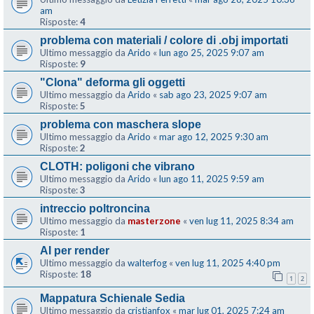
am
Risposte:
4
problema con materiali / colore di .obj importati
Ultimo messaggio da
Arido
«
lun ago 25, 2025 9:07 am
Risposte:
9
"Clona" deforma gli oggetti
Ultimo messaggio da
Arido
«
sab ago 23, 2025 9:07 am
Risposte:
5
problema con maschera slope
Ultimo messaggio da
Arido
«
mar ago 12, 2025 9:30 am
Risposte:
2
CLOTH: poligoni che vibrano
Ultimo messaggio da
Arido
«
lun ago 11, 2025 9:59 am
Risposte:
3
intreccio poltroncina
Ultimo messaggio da
masterzone
«
ven lug 11, 2025 8:34 am
Risposte:
1
AI per render
Ultimo messaggio da
walterfog
«
ven lug 11, 2025 4:40 pm
Risposte:
18
1
2
Mappatura Schienale Sedia
Ultimo messaggio da
cristianfox
«
mar lug 01, 2025 7:24 am