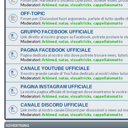
Forum per: Hardware o Sistema Operativo, Schede Video, processo
Moderatori:
Arkimed
,
natas
,
visualtricks
,
cappellaiomatto
OFF-TOPIC
Forum per: Discussioni fuori argomento, parlate di tutto quello c
Moderatori:
Arkimed
,
natas
,
visualtricks
,
cappellaiomatto
GRUPPO FACEBOOK UFFICIALE
Link diretto al nostro gruppo su Facebook, potrete postare le s
Moderatori:
Arkimed
,
natas
,
visualtricks
,
cappellaiomatto
PAGINA FACEBOOK UFFICIALE
Pagina dedicata al nostro sito dove potrete trovare news, tutor
Moderatori:
Arkimed
,
natas
,
visualtricks
,
cappellaiomatto
CANALE YOUTUBE UFFICIALE
Il nostro grande canale di YouTube dedicato ai nostri video tut
Moderatori:
Arkimed
,
natas
,
visualtricks
,
cappellaiomatto
PAGINA INSTAGRAM UFFICIALE
La nostra pagina ufficiale di Instagram dove inseriremo le vostre o
Moderatori:
Arkimed
,
natas
,
visualtricks
,
cappellaiomatto
CANALE DISCORD UFFICIALE
Link invito al nostro canale Discord per discussioni o news sul
Moderatori:
Arkimed
,
natas
,
visualtricks
,
cappellaiomatto
ADVERTISING