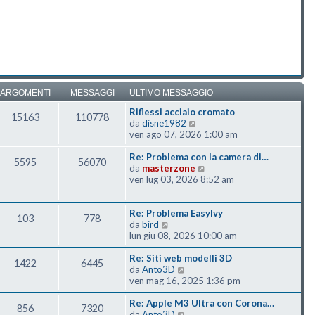
ARGOMENTI
MESSAGGI
ULTIMO MESSAGGIO
Riflessi acciaio cromato
15163
110778
Vedi ultimo messaggio
da
disne1982
ven ago 07, 2026 1:00 am
Re: Problema con la camera di…
5595
56070
Vedi ultimo messaggio
da
masterzone
ven lug 03, 2026 8:52 am
Re: Problema EasyIvy
103
778
Vedi ultimo messaggio
da
bird
lun giu 08, 2026 10:00 am
Re: Siti web modelli 3D
1422
6445
Vedi ultimo messaggio
da
Anto3D
ven mag 16, 2025 1:36 pm
Re: Apple M3 Ultra con Corona…
856
7320
Vedi ultimo messaggio
da
Anto3D