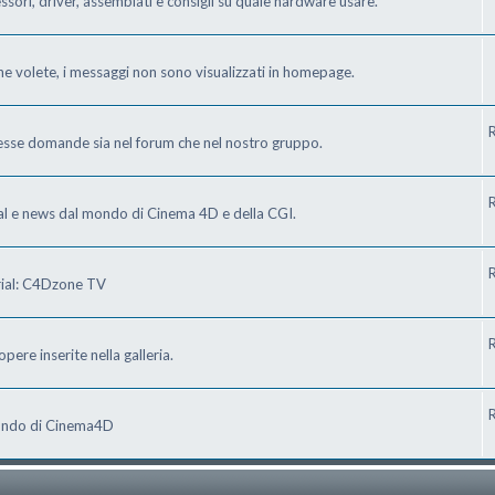
ri, driver, assemblati e consigli su quale hardware usare.
he volete, i messaggi non sono visualizzati in homepage.
R
tesse domande sia nel forum che nel nostro gruppo.
R
ial e news dal mondo di Cinema 4D e della CGI.
R
orial: C4Dzone TV
R
pere inserite nella galleria.
R
 mondo di Cinema4D