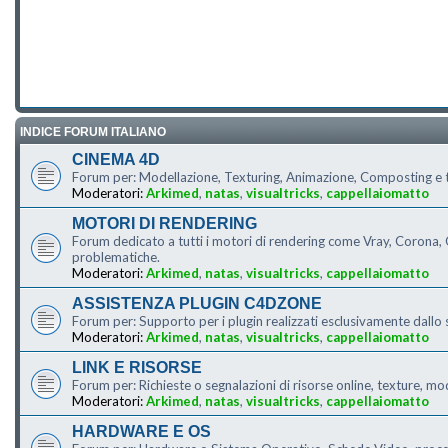
INDICE FORUM ITALIANO
CINEMA 4D
Forum per: Modellazione, Texturing, Animazione, Composting e tu
Moderatori:
Arkimed
,
natas
,
visualtricks
,
cappellaiomatto
MOTORI DI RENDERING
Forum dedicato a tutti i motori di rendering come Vray, Corona, O
problematiche.
Moderatori:
Arkimed
,
natas
,
visualtricks
,
cappellaiomatto
ASSISTENZA PLUGIN C4DZONE
Forum per: Supporto per i plugin realizzati esclusivamente dallo 
Moderatori:
Arkimed
,
natas
,
visualtricks
,
cappellaiomatto
LINK E RISORSE
Forum per: Richieste o segnalazioni di risorse online, texture, mo
Moderatori:
Arkimed
,
natas
,
visualtricks
,
cappellaiomatto
HARDWARE E OS