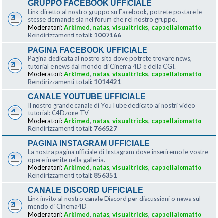
GRUPPO FACEBOOK UFFICIALE
Link diretto al nostro gruppo su Facebook, potrete postare le
stesse domande sia nel forum che nel nostro gruppo.
Moderatori:
Arkimed
,
natas
,
visualtricks
,
cappellaiomatto
Reindirizzamenti totali:
1007166
PAGINA FACEBOOK UFFICIALE
Pagina dedicata al nostro sito dove potrete trovare news,
tutorial e news dal mondo di Cinema 4D e della CGI.
Moderatori:
Arkimed
,
natas
,
visualtricks
,
cappellaiomatto
Reindirizzamenti totali:
1014421
CANALE YOUTUBE UFFICIALE
Il nostro grande canale di YouTube dedicato ai nostri video
tutorial: C4Dzone TV
Moderatori:
Arkimed
,
natas
,
visualtricks
,
cappellaiomatto
Reindirizzamenti totali:
766527
PAGINA INSTAGRAM UFFICIALE
La nostra pagina ufficiale di Instagram dove inseriremo le vostre
opere inserite nella galleria.
Moderatori:
Arkimed
,
natas
,
visualtricks
,
cappellaiomatto
Reindirizzamenti totali:
856351
CANALE DISCORD UFFICIALE
Link invito al nostro canale Discord per discussioni o news sul
mondo di Cinema4D
Moderatori:
Arkimed
,
natas
,
visualtricks
,
cappellaiomatto