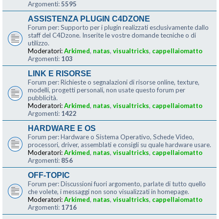
Argomenti:
5595
ASSISTENZA PLUGIN C4DZONE
Forum per: Supporto per i plugin realizzati esclusivamente dallo
staff del C4Dzone. Inserite le vostre domande tecniche o di
utilizzo.
Moderatori:
Arkimed
,
natas
,
visualtricks
,
cappellaiomatto
Argomenti:
103
LINK E RISORSE
Forum per: Richieste o segnalazioni di risorse online, texture,
modelli, progetti personali, non usate questo forum per
pubblicità.
Moderatori:
Arkimed
,
natas
,
visualtricks
,
cappellaiomatto
Argomenti:
1422
HARDWARE E OS
Forum per: Hardware o Sistema Operativo, Schede Video,
processori, driver, assemblati e consigli su quale hardware usare.
Moderatori:
Arkimed
,
natas
,
visualtricks
,
cappellaiomatto
Argomenti:
856
OFF-TOPIC
Forum per: Discussioni fuori argomento, parlate di tutto quello
che volete, i messaggi non sono visualizzati in homepage.
Moderatori:
Arkimed
,
natas
,
visualtricks
,
cappellaiomatto
Argomenti:
1716