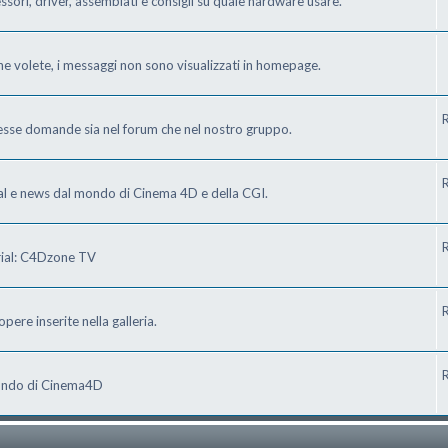
ri, driver, assemblati e consigli su quale hardware usare.
he volete, i messaggi non sono visualizzati in homepage.
R
tesse domande sia nel forum che nel nostro gruppo.
R
ial e news dal mondo di Cinema 4D e della CGI.
R
orial: C4Dzone TV
R
pere inserite nella galleria.
R
 mondo di Cinema4D