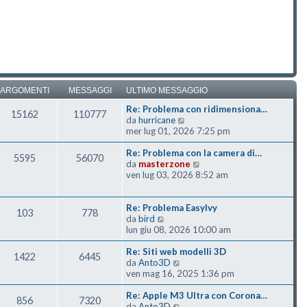
ARGOMENTI
MESSAGGI
ULTIMO MESSAGGIO
Re: Problema con ridimensiona…
15162
110777
Vedi ultimo messaggio
da
hurricane
mer lug 01, 2026 7:25 pm
Re: Problema con la camera di…
5595
56070
Vedi ultimo messaggio
da
masterzone
ven lug 03, 2026 8:52 am
Re: Problema EasyIvy
103
778
Vedi ultimo messaggio
da
bird
lun giu 08, 2026 10:00 am
Re: Siti web modelli 3D
1422
6445
Vedi ultimo messaggio
da
Anto3D
ven mag 16, 2025 1:36 pm
Re: Apple M3 Ultra con Corona…
856
7320
Vedi ultimo messaggio
da
Anto3D