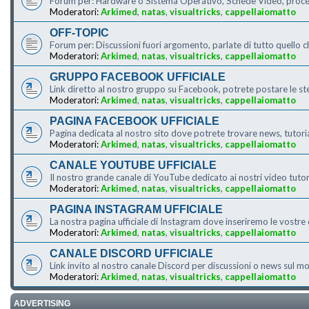
Forum per: Hardware o Sistema Operativo, Schede Video, processo
Moderatori:
Arkimed
,
natas
,
visualtricks
,
cappellaiomatto
OFF-TOPIC
Forum per: Discussioni fuori argomento, parlate di tutto quello c
Moderatori:
Arkimed
,
natas
,
visualtricks
,
cappellaiomatto
GRUPPO FACEBOOK UFFICIALE
Link diretto al nostro gruppo su Facebook, potrete postare le s
Moderatori:
Arkimed
,
natas
,
visualtricks
,
cappellaiomatto
PAGINA FACEBOOK UFFICIALE
Pagina dedicata al nostro sito dove potrete trovare news, tutor
Moderatori:
Arkimed
,
natas
,
visualtricks
,
cappellaiomatto
CANALE YOUTUBE UFFICIALE
Il nostro grande canale di YouTube dedicato ai nostri video tut
Moderatori:
Arkimed
,
natas
,
visualtricks
,
cappellaiomatto
PAGINA INSTAGRAM UFFICIALE
La nostra pagina ufficiale di Instagram dove inseriremo le vostre o
Moderatori:
Arkimed
,
natas
,
visualtricks
,
cappellaiomatto
CANALE DISCORD UFFICIALE
Link invito al nostro canale Discord per discussioni o news sul
Moderatori:
Arkimed
,
natas
,
visualtricks
,
cappellaiomatto
ADVERTISING