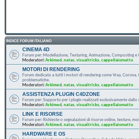
INDICE FORUM ITALIANO
CINEMA 4D
Forum per: Modellazione, Texturing, Animazione, Composting e tu
Moderatori:
Arkimed
,
natas
,
visualtricks
,
cappellaiomatto
MOTORI DI RENDERING
Forum dedicato a tutti i motori di rendering come Vray, Corona, O
problematiche.
Moderatori:
Arkimed
,
natas
,
visualtricks
,
cappellaiomatto
ASSISTENZA PLUGIN C4DZONE
Forum per: Supporto per i plugin realizzati esclusivamente dallo 
Moderatori:
Arkimed
,
natas
,
visualtricks
,
cappellaiomatto
LINK E RISORSE
Forum per: Richieste o segnalazioni di risorse online, texture, mo
Moderatori:
Arkimed
,
natas
,
visualtricks
,
cappellaiomatto
HARDWARE E OS