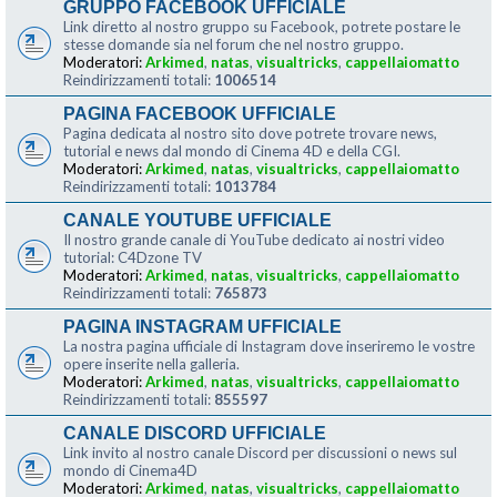
GRUPPO FACEBOOK UFFICIALE
Link diretto al nostro gruppo su Facebook, potrete postare le
stesse domande sia nel forum che nel nostro gruppo.
Moderatori:
Arkimed
,
natas
,
visualtricks
,
cappellaiomatto
Reindirizzamenti totali:
1006514
PAGINA FACEBOOK UFFICIALE
Pagina dedicata al nostro sito dove potrete trovare news,
tutorial e news dal mondo di Cinema 4D e della CGI.
Moderatori:
Arkimed
,
natas
,
visualtricks
,
cappellaiomatto
Reindirizzamenti totali:
1013784
CANALE YOUTUBE UFFICIALE
Il nostro grande canale di YouTube dedicato ai nostri video
tutorial: C4Dzone TV
Moderatori:
Arkimed
,
natas
,
visualtricks
,
cappellaiomatto
Reindirizzamenti totali:
765873
PAGINA INSTAGRAM UFFICIALE
La nostra pagina ufficiale di Instagram dove inseriremo le vostre
opere inserite nella galleria.
Moderatori:
Arkimed
,
natas
,
visualtricks
,
cappellaiomatto
Reindirizzamenti totali:
855597
CANALE DISCORD UFFICIALE
Link invito al nostro canale Discord per discussioni o news sul
mondo di Cinema4D
Moderatori:
Arkimed
,
natas
,
visualtricks
,
cappellaiomatto