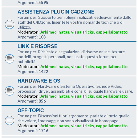
Argomenti:
5595
ASSISTENZA PLUGIN C4DZONE
Forum per: Supporto per i plugin realizzati esclusivamente dallo
staff del C4Dzone. Inserite le vostre domande tecniche o di
utilizzo.
Moderatori:
Arkimed
,
natas
,
visualtricks
,
cappellaiomatto
Argomenti:
103
LINK E RISORSE
Forum per: Richieste o segnalazioni di risorse online, texture,
modelli, progetti personali, non usate questo forum per
pubblicità.
Moderatori:
Arkimed
,
natas
,
visualtricks
,
cappellaiomatto
Argomenti:
1422
HARDWARE E OS
Forum per: Hardware o Sistema Operativo, Schede Video,
processori, driver, assemblati e consigli su quale hardware usare.
Moderatori:
Arkimed
,
natas
,
visualtricks
,
cappellaiomatto
Argomenti:
856
OFF-TOPIC
Forum per: Discussioni fuori argomento, parlate di tutto quello
che volete, i messaggi non sono visualizzati in homepage.
Moderatori:
Arkimed
,
natas
,
visualtricks
,
cappellaiomatto
Argomenti:
1716