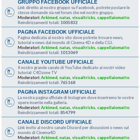
GRUPPO FACEBOOK UFFICIALE
Link diretto al nostro gruppo su Facebook, potrete postare le
stesse domande sia nel forum che nel nostro gruppo.
Moderatori:
Arkimed
,
natas
,
visualtricks
,
cappellaiomatto
Reindirizzamenti totali:
1005832
PAGINA FACEBOOK UFFICIALE
Pagina dedicata al nostro sito dove potrete trovare news,
tutorial e news dal mondo di Cinema 4D e della CGI.
Moderatori:
Arkimed
,
natas
,
visualtricks
,
cappellaiomatto
Reindirizzamenti totali:
1013069
CANALE YOUTUBE UFFICIALE
Il nostro grande canale di YouTube dedicato ai nostri video
tutorial: C4Dzone TV
Moderatori:
Arkimed
,
natas
,
visualtricks
,
cappellaiomatto
Reindirizzamenti totali:
765168
PAGINA INSTAGRAM UFFICIALE
La nostra pagina ufficiale di Instagram dove inseriremo le vostre
opere inserite nella galleria.
Moderatori:
Arkimed
,
natas
,
visualtricks
,
cappellaiomatto
Reindirizzamenti totali:
854799
CANALE DISCORD UFFICIALE
Link invito al nostro canale Discord per discussioni o news sul
mondo di Cinema4D
Moderatori:
Arkimed
,
natas
,
visualtricks
,
cappellaiomatto