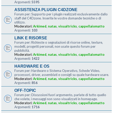
Argomenti:
5595
ASSISTENZA PLUGIN C4DZONE
Forum per: Supporto per i plugin realizzati esclusivamente dallo
staff del C4Dzone. Inserite le vostre domande tecniche o di
utilizzo.
Moderatori:
Arkimed
,
natas
,
visualtricks
,
cappellaiomatto
Argomenti:
103
LINK E RISORSE
Forum per: Richieste o segnalazioni di risorse online, texture,
modelli, progetti personali, non usate questo forum per
pubblicità.
Moderatori:
Arkimed
,
natas
,
visualtricks
,
cappellaiomatto
Argomenti:
1422
HARDWARE E OS
Forum per: Hardware o Sistema Operativo, Schede Video,
processori, driver, assemblati e consigli su quale hardware usare.
Moderatori:
Arkimed
,
natas
,
visualtricks
,
cappellaiomatto
Argomenti:
856
OFF-TOPIC
Forum per: Discussioni fuori argomento, parlate di tutto quello
che volete, i messaggi non sono visualizzati in homepage.
Moderatori:
Arkimed
,
natas
,
visualtricks
,
cappellaiomatto
Argomenti:
1716