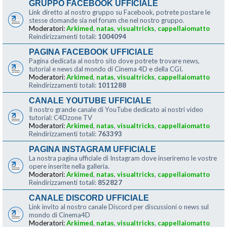
GRUPPO FACEBOOK UFFICIALE
Link diretto al nostro gruppo su Facebook, potrete postare le
stesse domande sia nel forum che nel nostro gruppo.
Moderatori:
Arkimed
,
natas
,
visualtricks
,
cappellaiomatto
Reindirizzamenti totali:
1004094
PAGINA FACEBOOK UFFICIALE
Pagina dedicata al nostro sito dove potrete trovare news,
tutorial e news dal mondo di Cinema 4D e della CGI.
Moderatori:
Arkimed
,
natas
,
visualtricks
,
cappellaiomatto
Reindirizzamenti totali:
1011288
CANALE YOUTUBE UFFICIALE
Il nostro grande canale di YouTube dedicato ai nostri video
tutorial: C4Dzone TV
Moderatori:
Arkimed
,
natas
,
visualtricks
,
cappellaiomatto
Reindirizzamenti totali:
763393
PAGINA INSTAGRAM UFFICIALE
La nostra pagina ufficiale di Instagram dove inseriremo le vostre
opere inserite nella galleria.
Moderatori:
Arkimed
,
natas
,
visualtricks
,
cappellaiomatto
Reindirizzamenti totali:
852827
CANALE DISCORD UFFICIALE
Link invito al nostro canale Discord per discussioni o news sul
mondo di Cinema4D
Moderatori:
Arkimed
,
natas
,
visualtricks
,
cappellaiomatto