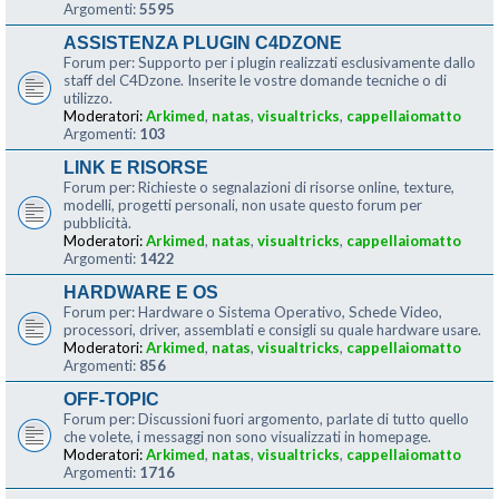
Argomenti:
5595
ASSISTENZA PLUGIN C4DZONE
Forum per: Supporto per i plugin realizzati esclusivamente dallo
staff del C4Dzone. Inserite le vostre domande tecniche o di
utilizzo.
Moderatori:
Arkimed
,
natas
,
visualtricks
,
cappellaiomatto
Argomenti:
103
LINK E RISORSE
Forum per: Richieste o segnalazioni di risorse online, texture,
modelli, progetti personali, non usate questo forum per
pubblicità.
Moderatori:
Arkimed
,
natas
,
visualtricks
,
cappellaiomatto
Argomenti:
1422
HARDWARE E OS
Forum per: Hardware o Sistema Operativo, Schede Video,
processori, driver, assemblati e consigli su quale hardware usare.
Moderatori:
Arkimed
,
natas
,
visualtricks
,
cappellaiomatto
Argomenti:
856
OFF-TOPIC
Forum per: Discussioni fuori argomento, parlate di tutto quello
che volete, i messaggi non sono visualizzati in homepage.
Moderatori:
Arkimed
,
natas
,
visualtricks
,
cappellaiomatto
Argomenti:
1716