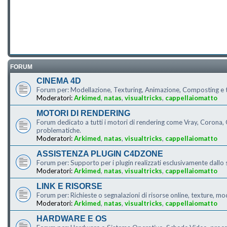
FORUM
CINEMA 4D
Forum per: Modellazione, Texturing, Animazione, Composting e tu
Moderatori:
Arkimed
,
natas
,
visualtricks
,
cappellaiomatto
MOTORI DI RENDERING
Forum dedicato a tutti i motori di rendering come Vray, Corona, O
problematiche.
Moderatori:
Arkimed
,
natas
,
visualtricks
,
cappellaiomatto
ASSISTENZA PLUGIN C4DZONE
Forum per: Supporto per i plugin realizzati esclusivamente dallo 
Moderatori:
Arkimed
,
natas
,
visualtricks
,
cappellaiomatto
LINK E RISORSE
Forum per: Richieste o segnalazioni di risorse online, texture, mo
Moderatori:
Arkimed
,
natas
,
visualtricks
,
cappellaiomatto
HARDWARE E OS