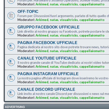
Forum per: Hardware o Sistema Operativo, Schede Video, processo
Moderatori:
Arkimed
,
natas
,
visualtricks
,
cappellaiomatto
OFF-TOPIC
Forum per: Discussioni fuori argomento, parlate di tutto quello c
Moderatori:
Arkimed
,
natas
,
visualtricks
,
cappellaiomatto
GRUPPO FACEBOOK UFFICIALE
Link diretto al nostro gruppo su Facebook, potrete postare le s
Moderatori:
Arkimed
,
natas
,
visualtricks
,
cappellaiomatto
PAGINA FACEBOOK UFFICIALE
Pagina dedicata al nostro sito dove potrete trovare news, tutor
Moderatori:
Arkimed
,
natas
,
visualtricks
,
cappellaiomatto
CANALE YOUTUBE UFFICIALE
Il nostro grande canale di YouTube dedicato ai nostri video tut
Moderatori:
Arkimed
,
natas
,
visualtricks
,
cappellaiomatto
PAGINA INSTAGRAM UFFICIALE
La nostra pagina ufficiale di Instagram dove inseriremo le vostre o
Moderatori:
Arkimed
,
natas
,
visualtricks
,
cappellaiomatto
CANALE DISCORD UFFICIALE
Link invito al nostro canale Discord per discussioni o news sul
Moderatori:
Arkimed
,
natas
,
visualtricks
,
cappellaiomatto
ADVERTISING