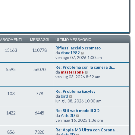
ARGOMENTI
MESSAGGI
ULTIMO MESSAGGIO
Riflessi acciaio cromato
15163
110778
Vedi ultimo messaggio
da
disne1982
ven ago 07, 2026 1:00 am
Re: Problema con la camera di…
5595
56070
Vedi ultimo messaggio
da
masterzone
ven lug 03, 2026 8:52 am
Re: Problema EasyIvy
103
778
Vedi ultimo messaggio
da
bird
lun giu 08, 2026 10:00 am
Re: Siti web modelli 3D
1422
6445
Vedi ultimo messaggio
da
Anto3D
ven mag 16, 2025 1:36 pm
Re: Apple M3 Ultra con Corona…
856
7320
Vedi ultimo messaggio
da
Anto3D