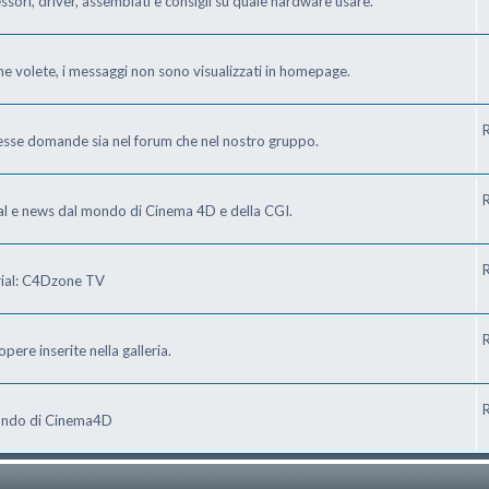
ri, driver, assemblati e consigli su quale hardware usare.
he volete, i messaggi non sono visualizzati in homepage.
R
tesse domande sia nel forum che nel nostro gruppo.
R
ial e news dal mondo di Cinema 4D e della CGI.
R
orial: C4Dzone TV
R
pere inserite nella galleria.
R
 mondo di Cinema4D