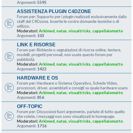
Argomenti:
5595
ASSISTENZA PLUGIN C4DZONE
Forum per: Supporto per i plugin realizzati esclusivamente dallo
staff del C4Dzone. Inserite le vostre domande tecniche o di
utilizzo.
Moderatori:
Arkimed
,
natas
,
visualtricks
,
cappellaiomatto
Argomenti:
103
LINK E RISORSE
Forum per: Richieste o segnalazioni di risorse online, texture,
modelli, progetti personali, non usate questo forum per
pubblicità.
Moderatori:
Arkimed
,
natas
,
visualtricks
,
cappellaiomatto
Argomenti:
1422
HARDWARE E OS
Forum per: Hardware o Sistema Operativo, Schede Video,
processori, driver, assemblati e consigli su quale hardware usare.
Moderatori:
Arkimed
,
natas
,
visualtricks
,
cappellaiomatto
Argomenti:
856
OFF-TOPIC
Forum per: Discussioni fuori argomento, parlate di tutto quello
che volete, i messaggi non sono visualizzati in homepage.
Moderatori:
Arkimed
,
natas
,
visualtricks
,
cappellaiomatto
Argomenti:
1716