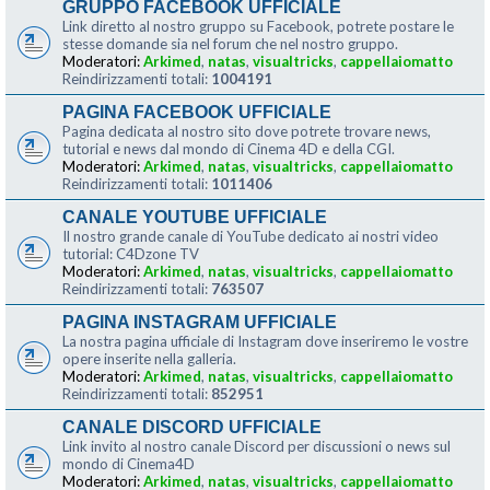
GRUPPO FACEBOOK UFFICIALE
Link diretto al nostro gruppo su Facebook, potrete postare le
stesse domande sia nel forum che nel nostro gruppo.
Moderatori:
Arkimed
,
natas
,
visualtricks
,
cappellaiomatto
Reindirizzamenti totali:
1004191
PAGINA FACEBOOK UFFICIALE
Pagina dedicata al nostro sito dove potrete trovare news,
tutorial e news dal mondo di Cinema 4D e della CGI.
Moderatori:
Arkimed
,
natas
,
visualtricks
,
cappellaiomatto
Reindirizzamenti totali:
1011406
CANALE YOUTUBE UFFICIALE
Il nostro grande canale di YouTube dedicato ai nostri video
tutorial: C4Dzone TV
Moderatori:
Arkimed
,
natas
,
visualtricks
,
cappellaiomatto
Reindirizzamenti totali:
763507
PAGINA INSTAGRAM UFFICIALE
La nostra pagina ufficiale di Instagram dove inseriremo le vostre
opere inserite nella galleria.
Moderatori:
Arkimed
,
natas
,
visualtricks
,
cappellaiomatto
Reindirizzamenti totali:
852951
CANALE DISCORD UFFICIALE
Link invito al nostro canale Discord per discussioni o news sul
mondo di Cinema4D
Moderatori:
Arkimed
,
natas
,
visualtricks
,
cappellaiomatto