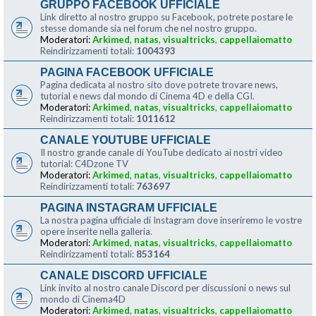
GRUPPO FACEBOOK UFFICIALE
Link diretto al nostro gruppo su Facebook, potrete postare le
stesse domande sia nel forum che nel nostro gruppo.
Moderatori:
Arkimed
,
natas
,
visualtricks
,
cappellaiomatto
Reindirizzamenti totali:
1004393
PAGINA FACEBOOK UFFICIALE
Pagina dedicata al nostro sito dove potrete trovare news,
tutorial e news dal mondo di Cinema 4D e della CGI.
Moderatori:
Arkimed
,
natas
,
visualtricks
,
cappellaiomatto
Reindirizzamenti totali:
1011612
CANALE YOUTUBE UFFICIALE
Il nostro grande canale di YouTube dedicato ai nostri video
tutorial: C4Dzone TV
Moderatori:
Arkimed
,
natas
,
visualtricks
,
cappellaiomatto
Reindirizzamenti totali:
763697
PAGINA INSTAGRAM UFFICIALE
La nostra pagina ufficiale di Instagram dove inseriremo le vostre
opere inserite nella galleria.
Moderatori:
Arkimed
,
natas
,
visualtricks
,
cappellaiomatto
Reindirizzamenti totali:
853164
CANALE DISCORD UFFICIALE
Link invito al nostro canale Discord per discussioni o news sul
mondo di Cinema4D
Moderatori:
Arkimed
,
natas
,
visualtricks
,
cappellaiomatto