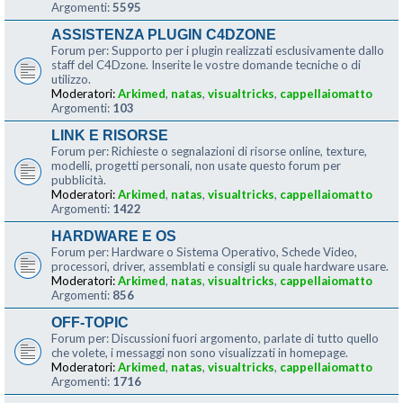
Argomenti:
5595
ASSISTENZA PLUGIN C4DZONE
Forum per: Supporto per i plugin realizzati esclusivamente dallo
staff del C4Dzone. Inserite le vostre domande tecniche o di
utilizzo.
Moderatori:
Arkimed
,
natas
,
visualtricks
,
cappellaiomatto
Argomenti:
103
LINK E RISORSE
Forum per: Richieste o segnalazioni di risorse online, texture,
modelli, progetti personali, non usate questo forum per
pubblicità.
Moderatori:
Arkimed
,
natas
,
visualtricks
,
cappellaiomatto
Argomenti:
1422
HARDWARE E OS
Forum per: Hardware o Sistema Operativo, Schede Video,
processori, driver, assemblati e consigli su quale hardware usare.
Moderatori:
Arkimed
,
natas
,
visualtricks
,
cappellaiomatto
Argomenti:
856
OFF-TOPIC
Forum per: Discussioni fuori argomento, parlate di tutto quello
che volete, i messaggi non sono visualizzati in homepage.
Moderatori:
Arkimed
,
natas
,
visualtricks
,
cappellaiomatto
Argomenti:
1716