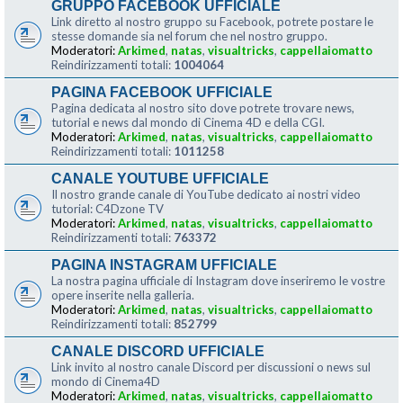
GRUPPO FACEBOOK UFFICIALE
Link diretto al nostro gruppo su Facebook, potrete postare le
stesse domande sia nel forum che nel nostro gruppo.
Moderatori:
Arkimed
,
natas
,
visualtricks
,
cappellaiomatto
Reindirizzamenti totali:
1004064
PAGINA FACEBOOK UFFICIALE
Pagina dedicata al nostro sito dove potrete trovare news,
tutorial e news dal mondo di Cinema 4D e della CGI.
Moderatori:
Arkimed
,
natas
,
visualtricks
,
cappellaiomatto
Reindirizzamenti totali:
1011258
CANALE YOUTUBE UFFICIALE
Il nostro grande canale di YouTube dedicato ai nostri video
tutorial: C4Dzone TV
Moderatori:
Arkimed
,
natas
,
visualtricks
,
cappellaiomatto
Reindirizzamenti totali:
763372
PAGINA INSTAGRAM UFFICIALE
La nostra pagina ufficiale di Instagram dove inseriremo le vostre
opere inserite nella galleria.
Moderatori:
Arkimed
,
natas
,
visualtricks
,
cappellaiomatto
Reindirizzamenti totali:
852799
CANALE DISCORD UFFICIALE
Link invito al nostro canale Discord per discussioni o news sul
mondo di Cinema4D
Moderatori:
Arkimed
,
natas
,
visualtricks
,
cappellaiomatto