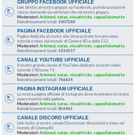
GRUPPO FACEBOOK UFFICIALE
Link diretto al nostro gruppo su Facebook, potrete postare le
stesse domande sia nel forum che nel nostro gruppo.
Moderatori:
Arkimed
,
natas
,
visualtricks
,
cappellaiomatto
Reindirizzamenti totali:
1007268
PAGINA FACEBOOK UFFICIALE
Pagina dedicata al nostro sito dove potrete trovare news,
tutorial e news dal mondo di Cinema 4D e della CGI.
Moderatori:
Arkimed
,
natas
,
visualtricks
,
cappellaiomatto
Reindirizzamenti totali:
1014537
CANALE YOUTUBE UFFICIALE
Il nostro grande canale di YouTube dedicato ai nostri video
tutorial: C4Dzone TV
Moderatori:
Arkimed
,
natas
,
visualtricks
,
cappellaiomatto
Reindirizzamenti totali:
766634
PAGINA INSTAGRAM UFFICIALE
La nostra pagina ufficiale di Instagram dove inseriremo le vostre
opere inserite nella galleria.
Moderatori:
Arkimed
,
natas
,
visualtricks
,
cappellaiomatto
Reindirizzamenti totali:
856461
CANALE DISCORD UFFICIALE
Link invito al nostro canale Discord per discussioni o news sul
mondo di Cinema4D
Moderatori:
Arkimed
,
natas
,
visualtricks
,
cappellaiomatto