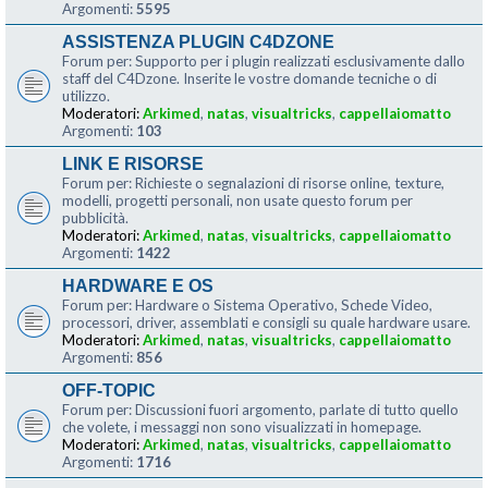
Argomenti:
5595
ASSISTENZA PLUGIN C4DZONE
Forum per: Supporto per i plugin realizzati esclusivamente dallo
staff del C4Dzone. Inserite le vostre domande tecniche o di
utilizzo.
Moderatori:
Arkimed
,
natas
,
visualtricks
,
cappellaiomatto
Argomenti:
103
LINK E RISORSE
Forum per: Richieste o segnalazioni di risorse online, texture,
modelli, progetti personali, non usate questo forum per
pubblicità.
Moderatori:
Arkimed
,
natas
,
visualtricks
,
cappellaiomatto
Argomenti:
1422
HARDWARE E OS
Forum per: Hardware o Sistema Operativo, Schede Video,
processori, driver, assemblati e consigli su quale hardware usare.
Moderatori:
Arkimed
,
natas
,
visualtricks
,
cappellaiomatto
Argomenti:
856
OFF-TOPIC
Forum per: Discussioni fuori argomento, parlate di tutto quello
che volete, i messaggi non sono visualizzati in homepage.
Moderatori:
Arkimed
,
natas
,
visualtricks
,
cappellaiomatto
Argomenti:
1716