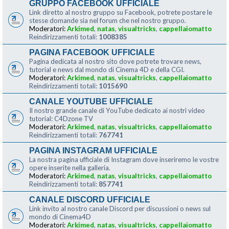
GRUPPO FACEBOOK UFFICIALE
Link diretto al nostro gruppo su Facebook, potrete postare le
stesse domande sia nel forum che nel nostro gruppo.
Moderatori:
Arkimed
,
natas
,
visualtricks
,
cappellaiomatto
Reindirizzamenti totali:
1008385
PAGINA FACEBOOK UFFICIALE
Pagina dedicata al nostro sito dove potrete trovare news,
tutorial e news dal mondo di Cinema 4D e della CGI.
Moderatori:
Arkimed
,
natas
,
visualtricks
,
cappellaiomatto
Reindirizzamenti totali:
1015690
CANALE YOUTUBE UFFICIALE
Il nostro grande canale di YouTube dedicato ai nostri video
tutorial: C4Dzone TV
Moderatori:
Arkimed
,
natas
,
visualtricks
,
cappellaiomatto
Reindirizzamenti totali:
767741
PAGINA INSTAGRAM UFFICIALE
La nostra pagina ufficiale di Instagram dove inseriremo le vostre
opere inserite nella galleria.
Moderatori:
Arkimed
,
natas
,
visualtricks
,
cappellaiomatto
Reindirizzamenti totali:
857741
CANALE DISCORD UFFICIALE
Link invito al nostro canale Discord per discussioni o news sul
mondo di Cinema4D
Moderatori:
Arkimed
,
natas
,
visualtricks
,
cappellaiomatto