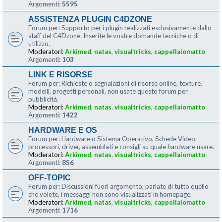
Argomenti:
5595
ASSISTENZA PLUGIN C4DZONE
Forum per: Supporto per i plugin realizzati esclusivamente dallo
staff del C4Dzone. Inserite le vostre domande tecniche o di
utilizzo.
Moderatori:
Arkimed
,
natas
,
visualtricks
,
cappellaiomatto
Argomenti:
103
LINK E RISORSE
Forum per: Richieste o segnalazioni di risorse online, texture,
modelli, progetti personali, non usate questo forum per
pubblicità.
Moderatori:
Arkimed
,
natas
,
visualtricks
,
cappellaiomatto
Argomenti:
1422
HARDWARE E OS
Forum per: Hardware o Sistema Operativo, Schede Video,
processori, driver, assemblati e consigli su quale hardware usare.
Moderatori:
Arkimed
,
natas
,
visualtricks
,
cappellaiomatto
Argomenti:
856
OFF-TOPIC
Forum per: Discussioni fuori argomento, parlate di tutto quello
che volete, i messaggi non sono visualizzati in homepage.
Moderatori:
Arkimed
,
natas
,
visualtricks
,
cappellaiomatto
Argomenti:
1716