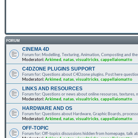
FORUM
CINEMA 4D
Forum for: Modelling, Texturing, Animation, Composting and th
Moderatori:
Arkimed
,
natas
,
visualtricks
,
cappellaiomatto
C4DZONE PLUGINS SUPPORT
Forum for: Questions about C4Dzone plugins. Post here question
Moderatori:
Arkimed
,
natas
,
visualtricks
,
cappellaiomatto
LINKS AND RESOURCES
Forum for: Questions or news about online resources, textures, m
Moderatori:
Arkimed
,
natas
,
visualtricks
,
cappellaiomatto
HARDWARE AND OS
Forum for: Questions about Hardware, Graphic Boards, processor
Moderatori:
Arkimed
,
natas
,
visualtricks
,
cappellaiomatto
OFF-TOPIC
Forum for: Off-topics discussions hidden from homepage, talk ab