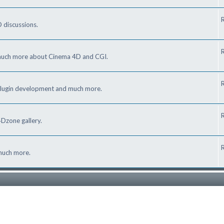
R
 discussions.
R
d much more about Cinema 4D and CGI.
R
plugin development and much more.
R
Dzone gallery.
R
 much more.