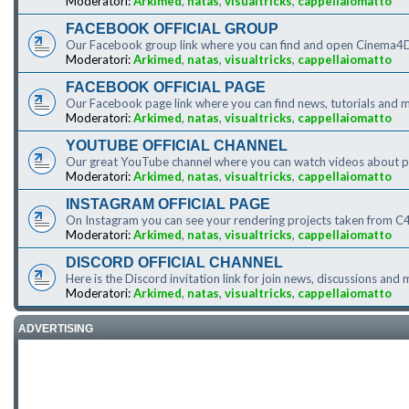
Moderatori:
Arkimed
,
natas
,
visualtricks
,
cappellaiomatto
FACEBOOK OFFICIAL GROUP
Our Facebook group link where you can find and open Cinema4D
Moderatori:
Arkimed
,
natas
,
visualtricks
,
cappellaiomatto
FACEBOOK OFFICIAL PAGE
Our Facebook page link where you can find news, tutorials an
Moderatori:
Arkimed
,
natas
,
visualtricks
,
cappellaiomatto
YOUTUBE OFFICIAL CHANNEL
Our great YouTube channel where you can watch videos about 
Moderatori:
Arkimed
,
natas
,
visualtricks
,
cappellaiomatto
INSTAGRAM OFFICIAL PAGE
On Instagram you can see your rendering projects taken from C4
Moderatori:
Arkimed
,
natas
,
visualtricks
,
cappellaiomatto
DISCORD OFFICIAL CHANNEL
Here is the Discord invitation link for join news, discussions and
Moderatori:
Arkimed
,
natas
,
visualtricks
,
cappellaiomatto
ADVERTISING