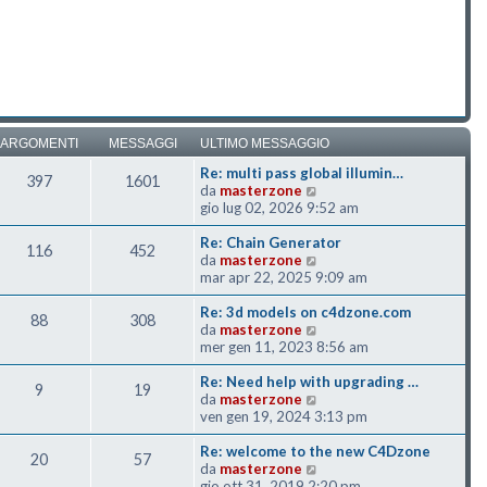
ARGOMENTI
MESSAGGI
ULTIMO MESSAGGIO
Re: multi pass global illumin…
397
1601
Vedi ultimo messaggio
da
masterzone
gio lug 02, 2026 9:52 am
Re: Chain Generator
116
452
Vedi ultimo messaggio
da
masterzone
mar apr 22, 2025 9:09 am
Re: 3d models on c4dzone.com
88
308
Vedi ultimo messaggio
da
masterzone
mer gen 11, 2023 8:56 am
Re: Need help with upgrading …
9
19
Vedi ultimo messaggio
da
masterzone
ven gen 19, 2024 3:13 pm
Re: welcome to the new C4Dzone
20
57
Vedi ultimo messaggio
da
masterzone
gio ott 31, 2019 2:20 pm