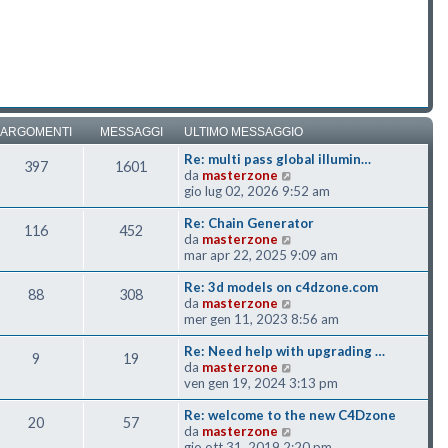
ARGOMENTI
MESSAGGI
ULTIMO MESSAGGIO
Re: multi pass global illumin…
397
1601
Vedi ultimo messaggio
da
masterzone
gio lug 02, 2026 9:52 am
Re: Chain Generator
116
452
Vedi ultimo messaggio
da
masterzone
mar apr 22, 2025 9:09 am
Re: 3d models on c4dzone.com
88
308
Vedi ultimo messaggio
da
masterzone
mer gen 11, 2023 8:56 am
Re: Need help with upgrading …
9
19
Vedi ultimo messaggio
da
masterzone
ven gen 19, 2024 3:13 pm
Re: welcome to the new C4Dzone
20
57
Vedi ultimo messaggio
da
masterzone
gio ott 31, 2019 2:20 pm