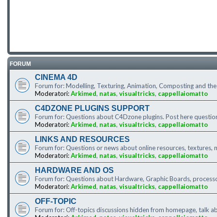
FORUM
CINEMA 4D
Forum for: Modelling, Texturing, Animation, Composting and th
Moderatori:
Arkimed
,
natas
,
visualtricks
,
cappellaiomatto
C4DZONE PLUGINS SUPPORT
Forum for: Questions about C4Dzone plugins. Post here question
Moderatori:
Arkimed
,
natas
,
visualtricks
,
cappellaiomatto
LINKS AND RESOURCES
Forum for: Questions or news about online resources, textures, m
Moderatori:
Arkimed
,
natas
,
visualtricks
,
cappellaiomatto
HARDWARE AND OS
Forum for: Questions about Hardware, Graphic Boards, processor
Moderatori:
Arkimed
,
natas
,
visualtricks
,
cappellaiomatto
OFF-TOPIC
Forum for: Off-topics discussions hidden from homepage, talk ab