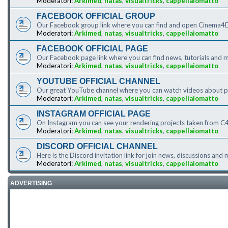
Moderatori:
Arkimed
,
natas
,
visualtricks
,
cappellaiomatto
FACEBOOK OFFICIAL GROUP
Our Facebook group link where you can find and open Cinema4D
Moderatori:
Arkimed
,
natas
,
visualtricks
,
cappellaiomatto
FACEBOOK OFFICIAL PAGE
Our Facebook page link where you can find news, tutorials an
Moderatori:
Arkimed
,
natas
,
visualtricks
,
cappellaiomatto
YOUTUBE OFFICIAL CHANNEL
Our great YouTube channel where you can watch videos about 
Moderatori:
Arkimed
,
natas
,
visualtricks
,
cappellaiomatto
INSTAGRAM OFFICIAL PAGE
On Instagram you can see your rendering projects taken from C4
Moderatori:
Arkimed
,
natas
,
visualtricks
,
cappellaiomatto
DISCORD OFFICIAL CHANNEL
Here is the Discord invitation link for join news, discussions and
Moderatori:
Arkimed
,
natas
,
visualtricks
,
cappellaiomatto
ADVERTISING