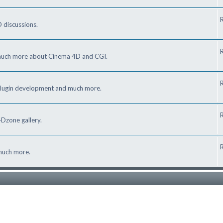
R
 discussions.
R
d much more about Cinema 4D and CGI.
R
plugin development and much more.
R
Dzone gallery.
R
 much more.