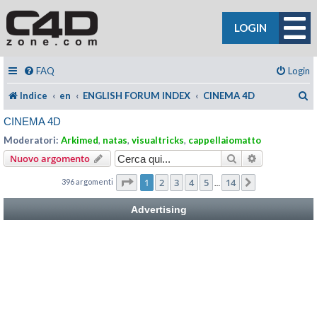
LOGIN
FAQ
Login
C
Indice
en
ENGLISH FORUM INDEX
CINEMA 4D
CINEMA 4D
Moderatori:
Arkimed
,
natas
,
visualtricks
,
cappellaiomatto
Cerca
Ricerca avan
Nuovo argomento
Pagina
1
di
14
1
2
3
4
5
14
396 argomenti
Prossimo
…
Advertising