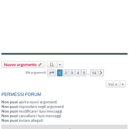
Nuovo argomento
Pagina
1
di
14
1
2
3
4
5
14
396 argomenti
Prossimo
…
Vai a
PERMESSI FORUM
Non puoi
aprire nuovi argomenti
Non puoi
rispondere negli argomenti
Non puoi
modificare i tuoi messaggi
Non puoi
cancellare i tuoi messaggi
Non puoi
inviare allegati