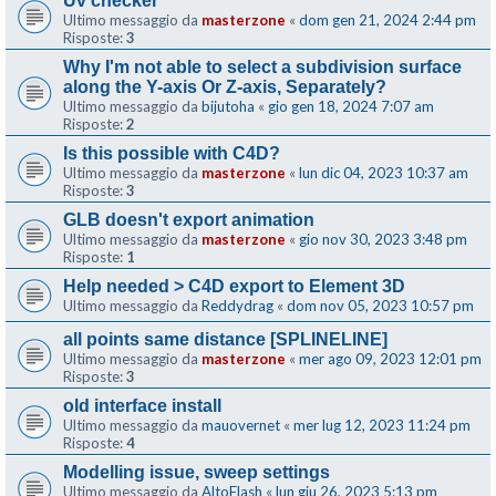
Uv checker
Ultimo messaggio da
masterzone
«
dom gen 21, 2024 2:44 pm
Risposte:
3
Why I'm not able to select a subdivision surface
along the Y-axis Or Z-axis, Separately?
Ultimo messaggio da
bijutoha
«
gio gen 18, 2024 7:07 am
Risposte:
2
Is this possible with C4D?
Ultimo messaggio da
masterzone
«
lun dic 04, 2023 10:37 am
Risposte:
3
GLB doesn't export animation
Ultimo messaggio da
masterzone
«
gio nov 30, 2023 3:48 pm
Risposte:
1
Help needed > C4D export to Element 3D
Ultimo messaggio da
Reddydrag
«
dom nov 05, 2023 10:57 pm
all points same distance [SPLINELINE]
Ultimo messaggio da
masterzone
«
mer ago 09, 2023 12:01 pm
Risposte:
3
old interface install
Ultimo messaggio da
mauovernet
«
mer lug 12, 2023 11:24 pm
Risposte:
4
Modelling issue, sweep settings
Ultimo messaggio da
AltoFlash
«
lun giu 26, 2023 5:13 pm