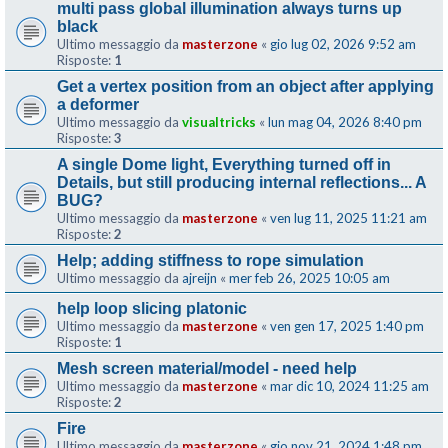
multi pass global illumination always turns up
black
Ultimo messaggio da
masterzone
«
gio lug 02, 2026 9:52 am
Risposte:
1
Get a vertex position from an object after applying
a deformer
Ultimo messaggio da
visualtricks
«
lun mag 04, 2026 8:40 pm
Risposte:
3
A single Dome light, Everything turned off in
Details, but still producing internal reflections... A
BUG?
Ultimo messaggio da
masterzone
«
ven lug 11, 2025 11:21 am
Risposte:
2
Help; adding stiffness to rope simulation
Ultimo messaggio da
ajreijn
«
mer feb 26, 2025 10:05 am
help loop slicing platonic
Ultimo messaggio da
masterzone
«
ven gen 17, 2025 1:40 pm
Risposte:
1
Mesh screen material/model - need help
Ultimo messaggio da
masterzone
«
mar dic 10, 2024 11:25 am
Risposte:
2
Fire
Ultimo messaggio da
masterzone
«
gio nov 21, 2024 1:48 pm