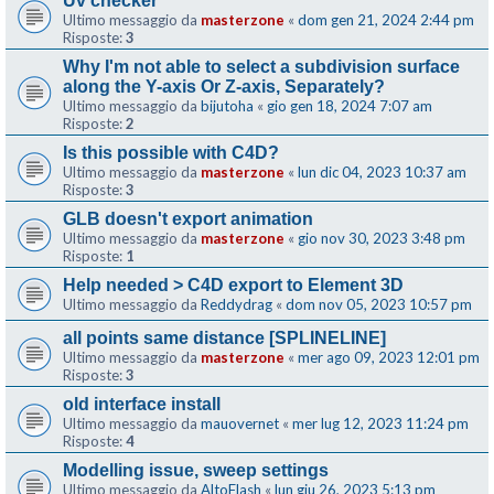
Uv checker
Ultimo messaggio da
masterzone
«
dom gen 21, 2024 2:44 pm
Risposte:
3
Why I'm not able to select a subdivision surface
along the Y-axis Or Z-axis, Separately?
Ultimo messaggio da
bijutoha
«
gio gen 18, 2024 7:07 am
Risposte:
2
Is this possible with C4D?
Ultimo messaggio da
masterzone
«
lun dic 04, 2023 10:37 am
Risposte:
3
GLB doesn't export animation
Ultimo messaggio da
masterzone
«
gio nov 30, 2023 3:48 pm
Risposte:
1
Help needed > C4D export to Element 3D
Ultimo messaggio da
Reddydrag
«
dom nov 05, 2023 10:57 pm
all points same distance [SPLINELINE]
Ultimo messaggio da
masterzone
«
mer ago 09, 2023 12:01 pm
Risposte:
3
old interface install
Ultimo messaggio da
mauovernet
«
mer lug 12, 2023 11:24 pm
Risposte:
4
Modelling issue, sweep settings
Ultimo messaggio da
AltoFlash
«
lun giu 26, 2023 5:13 pm