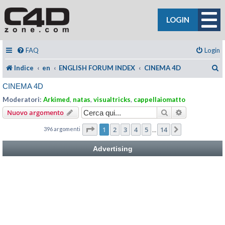
LOGIN
FAQ
Login
C
Indice
en
ENGLISH FORUM INDEX
CINEMA 4D
CINEMA 4D
Moderatori:
Arkimed
,
natas
,
visualtricks
,
cappellaiomatto
Cerca
Ricerca avan
Nuovo argomento
Pagina
1
di
14
1
2
3
4
5
14
396 argomenti
Prossimo
…
Advertising