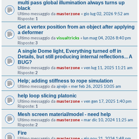
multi pass global illumination always turns up
black
Ultimo messaggio da
masterzone
«
gio lug 02, 2026 9:52 am
Risposte:
1
Get a vertex position from an object after applying
a deformer
Ultimo messaggio da
visualtricks
«
lun mag 04, 2026 8:40 pm
Risposte:
3
A single Dome light, Everything turned off in
Details, but still producing internal reflections... A
BUG?
Ultimo messaggio da
masterzone
«
ven lug 11, 2025 11:21 am
Risposte:
2
Help; adding stiffness to rope simulation
Ultimo messaggio da
ajreijn
«
mer feb 26, 2025 10:05 am
help loop slicing platonic
Ultimo messaggio da
masterzone
«
ven gen 17, 2025 1:40 pm
Risposte:
1
Mesh screen material/model - need help
Ultimo messaggio da
masterzone
«
mar dic 10, 2024 11:25 am
Risposte:
2
Fire
Ultimo messaggio da
masterzone
«
gio nov 21, 2024 1:48 pm