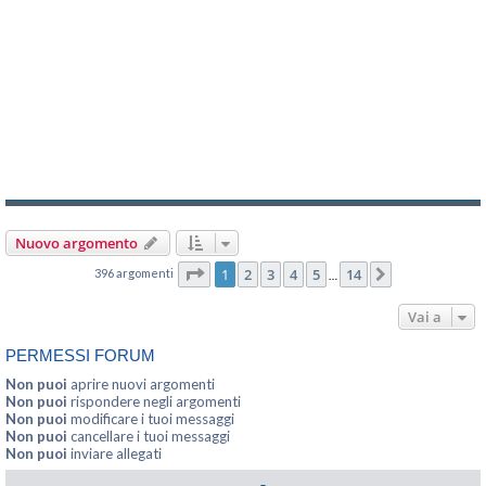
Nuovo argomento
Pagina
1
di
14
1
2
3
4
5
14
396 argomenti
Prossimo
…
Vai a
PERMESSI FORUM
Non puoi
aprire nuovi argomenti
Non puoi
rispondere negli argomenti
Non puoi
modificare i tuoi messaggi
Non puoi
cancellare i tuoi messaggi
Non puoi
inviare allegati