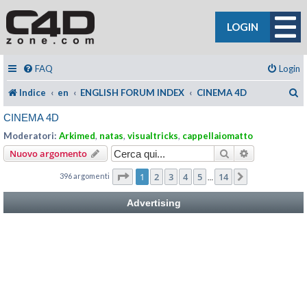
LOGIN
FAQ
Login
C
Indice
en
ENGLISH FORUM INDEX
CINEMA 4D
CINEMA 4D
Moderatori:
Arkimed
,
natas
,
visualtricks
,
cappellaiomatto
Cerca
Ricerca avan
Nuovo argomento
Pagina
1
di
14
1
2
3
4
5
14
396 argomenti
Prossimo
…
Advertising