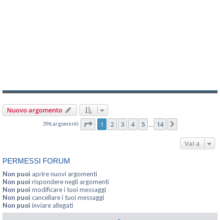
Nuovo argomento
Pagina
1
di
14
1
2
3
4
5
14
396 argomenti
Prossimo
…
Vai a
PERMESSI FORUM
Non puoi
aprire nuovi argomenti
Non puoi
rispondere negli argomenti
Non puoi
modificare i tuoi messaggi
Non puoi
cancellare i tuoi messaggi
Non puoi
inviare allegati