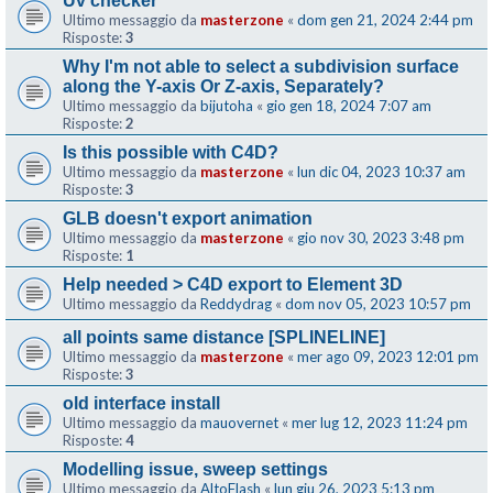
Uv checker
Ultimo messaggio da
masterzone
«
dom gen 21, 2024 2:44 pm
Risposte:
3
Why I'm not able to select a subdivision surface
along the Y-axis Or Z-axis, Separately?
Ultimo messaggio da
bijutoha
«
gio gen 18, 2024 7:07 am
Risposte:
2
Is this possible with C4D?
Ultimo messaggio da
masterzone
«
lun dic 04, 2023 10:37 am
Risposte:
3
GLB doesn't export animation
Ultimo messaggio da
masterzone
«
gio nov 30, 2023 3:48 pm
Risposte:
1
Help needed > C4D export to Element 3D
Ultimo messaggio da
Reddydrag
«
dom nov 05, 2023 10:57 pm
all points same distance [SPLINELINE]
Ultimo messaggio da
masterzone
«
mer ago 09, 2023 12:01 pm
Risposte:
3
old interface install
Ultimo messaggio da
mauovernet
«
mer lug 12, 2023 11:24 pm
Risposte:
4
Modelling issue, sweep settings
Ultimo messaggio da
AltoFlash
«
lun giu 26, 2023 5:13 pm