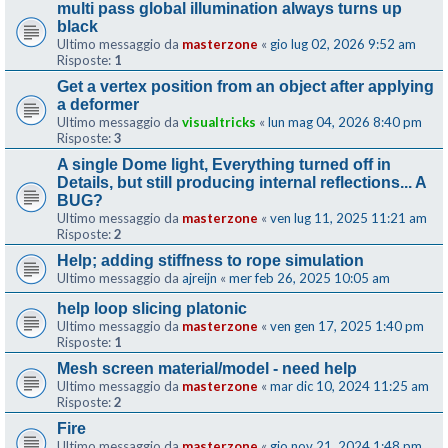
multi pass global illumination always turns up
black
Ultimo messaggio da
masterzone
«
gio lug 02, 2026 9:52 am
Risposte:
1
Get a vertex position from an object after applying
a deformer
Ultimo messaggio da
visualtricks
«
lun mag 04, 2026 8:40 pm
Risposte:
3
A single Dome light, Everything turned off in
Details, but still producing internal reflections... A
BUG?
Ultimo messaggio da
masterzone
«
ven lug 11, 2025 11:21 am
Risposte:
2
Help; adding stiffness to rope simulation
Ultimo messaggio da
ajreijn
«
mer feb 26, 2025 10:05 am
help loop slicing platonic
Ultimo messaggio da
masterzone
«
ven gen 17, 2025 1:40 pm
Risposte:
1
Mesh screen material/model - need help
Ultimo messaggio da
masterzone
«
mar dic 10, 2024 11:25 am
Risposte:
2
Fire
Ultimo messaggio da
masterzone
«
gio nov 21, 2024 1:48 pm