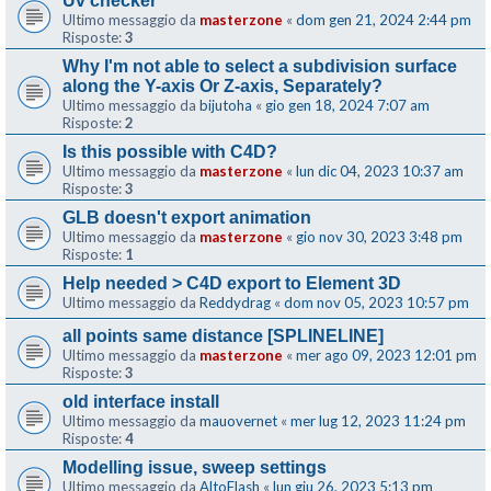
Uv checker
Ultimo messaggio da
masterzone
«
dom gen 21, 2024 2:44 pm
Risposte:
3
Why I'm not able to select a subdivision surface
along the Y-axis Or Z-axis, Separately?
Ultimo messaggio da
bijutoha
«
gio gen 18, 2024 7:07 am
Risposte:
2
Is this possible with C4D?
Ultimo messaggio da
masterzone
«
lun dic 04, 2023 10:37 am
Risposte:
3
GLB doesn't export animation
Ultimo messaggio da
masterzone
«
gio nov 30, 2023 3:48 pm
Risposte:
1
Help needed > C4D export to Element 3D
Ultimo messaggio da
Reddydrag
«
dom nov 05, 2023 10:57 pm
all points same distance [SPLINELINE]
Ultimo messaggio da
masterzone
«
mer ago 09, 2023 12:01 pm
Risposte:
3
old interface install
Ultimo messaggio da
mauovernet
«
mer lug 12, 2023 11:24 pm
Risposte:
4
Modelling issue, sweep settings
Ultimo messaggio da
AltoFlash
«
lun giu 26, 2023 5:13 pm