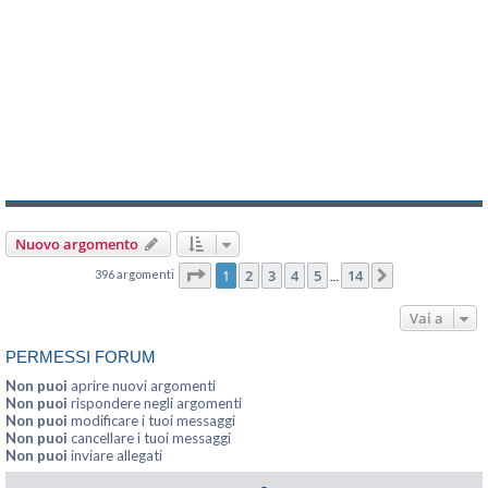
Nuovo argomento
Pagina
1
di
14
1
2
3
4
5
14
396 argomenti
Prossimo
…
Vai a
PERMESSI FORUM
Non puoi
aprire nuovi argomenti
Non puoi
rispondere negli argomenti
Non puoi
modificare i tuoi messaggi
Non puoi
cancellare i tuoi messaggi
Non puoi
inviare allegati