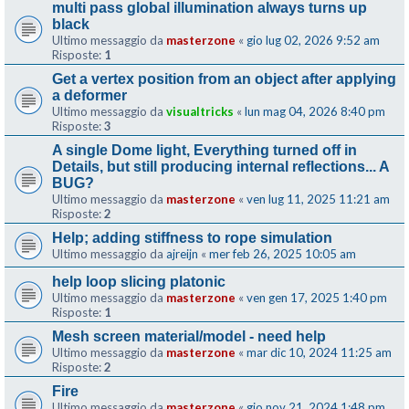
multi pass global illumination always turns up
black
Ultimo messaggio da
masterzone
«
gio lug 02, 2026 9:52 am
Risposte:
1
Get a vertex position from an object after applying
a deformer
Ultimo messaggio da
visualtricks
«
lun mag 04, 2026 8:40 pm
Risposte:
3
A single Dome light, Everything turned off in
Details, but still producing internal reflections... A
BUG?
Ultimo messaggio da
masterzone
«
ven lug 11, 2025 11:21 am
Risposte:
2
Help; adding stiffness to rope simulation
Ultimo messaggio da
ajreijn
«
mer feb 26, 2025 10:05 am
help loop slicing platonic
Ultimo messaggio da
masterzone
«
ven gen 17, 2025 1:40 pm
Risposte:
1
Mesh screen material/model - need help
Ultimo messaggio da
masterzone
«
mar dic 10, 2024 11:25 am
Risposte:
2
Fire
Ultimo messaggio da
masterzone
«
gio nov 21, 2024 1:48 pm