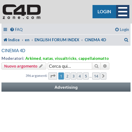
LOGIN
FAQ
Login
C
Indice
en
ENGLISH FORUM INDEX
CINEMA 4D
CINEMA 4D
Moderatori:
Arkimed
,
natas
,
visualtricks
,
cappellaiomatto
Cerca
Ricerca avan
Nuovo argomento
Pagina
1
di
14
1
2
3
4
5
14
396 argomenti
Prossimo
…
Advertising