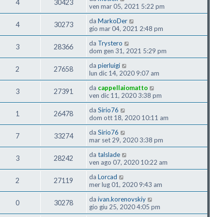
4
30423
ven mar 05, 2021 5:22 pm
da
MarkoDer
4
30273
gio mar 04, 2021 2:48 pm
da
Trystero
3
28366
dom gen 31, 2021 5:29 pm
da
pierluigi
2
27658
lun dic 14, 2020 9:07 am
da
cappellaiomatto
3
27391
ven dic 11, 2020 3:38 pm
da
Sirio76
1
26478
dom ott 18, 2020 10:11 am
da
Sirio76
7
33274
mar set 29, 2020 3:38 pm
da
talslade
3
28242
ven ago 07, 2020 10:22 am
da
Lorcad
2
27119
mer lug 01, 2020 9:43 am
da
ivan.korenovskiy
0
30278
gio giu 25, 2020 4:05 pm