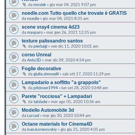
da
mosiek
»
gio mar 04, 2021 9:07 pm
noedle.com Tutto quello che trovate è GRATIS
da
noedle
»
gio mar 04, 2021 8:35 am
scene vray4 cinema 4d23
da
masparo
»
mar gen 26, 2021 12:35 pm
texture palissandro santos
da
pierluigi
»
ven dic 11, 2020 10:01 am
corso Unreal
da
Anto3D
»
mer dic 09, 2020 4:54 pm
Foglie decorative
da
giulia.simonelli
»
sab ott 17, 2020 11:29 pm
Lampadario a soffitto "a grappolo"
da
pitdown1994
»
lun set 28, 2020 10:48 am
Parete "rocciosa" + Lampadari
da
talslade
»
mer ago 05, 2020 10:36 am
Modello Automobile 3d
da
Lorcad
»
mar giu 30, 2020 10:44 am
Octane materials for Cinema4D
da
ivan.korenovskiy
»
gio giu 25, 2020 4:05 pm