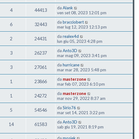
da
Alank
4
44413
ven set 08, 2023 12:01 pm
da
bracciobert
6
32443
mer lug 12, 2023 12:13 pm
da
realex4d
2
24431
lun giu 05, 2023 4:28 pm
da
Anto3D
3
26237
mar mag 09, 2023 3:41 pm
da
hurricane
3
27061
mar mar 28, 2023 5:48 pm
da
masterzone
1
23866
mar feb 07, 2023 6:10 pm
da
masterzone
1
24272
mar nov 29, 2022 8:37 am
da
Sirio76
5
54546
mar set 14, 2021 3:22 pm
da
Anto3D
14
61583
sab giu 19, 2021 8:19 pm
da
mosiek