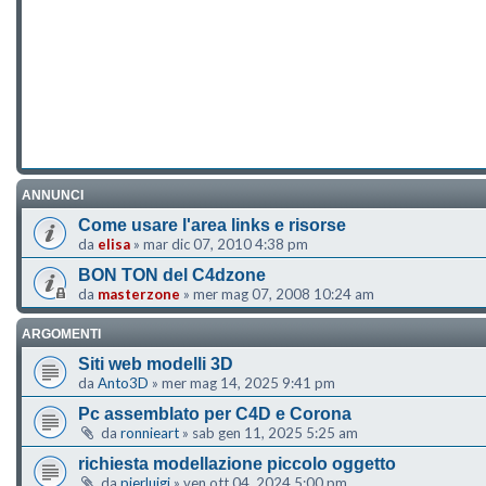
ANNUNCI
Come usare l'area links e risorse
da
elisa
»
mar dic 07, 2010 4:38 pm
BON TON del C4dzone
da
masterzone
»
mer mag 07, 2008 10:24 am
ARGOMENTI
Siti web modelli 3D
da
Anto3D
»
mer mag 14, 2025 9:41 pm
Pc assemblato per C4D e Corona
da
ronnieart
»
sab gen 11, 2025 5:25 am
richiesta modellazione piccolo oggetto
da
pierluigi
»
ven ott 04, 2024 5:00 pm