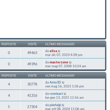
RISPOSTE
VISITE
ULTIMO MESSAGGIO
da
elisa
0
49463
mar dic 07, 2010 4:38 pm
da
masterzone
0
49396
mer mag 07, 2008 10:24 am
RISPOSTE
VISITE
ULTIMO MESSAGGIO
da
Anto3D
4
30778
ven mag 16, 2025 1:36 pm
da
ronnieart
4
41316
lun gen 13, 2025 11:56 am
da
pierluigi
5
27304
mar ott 08, 2024 11:06 am