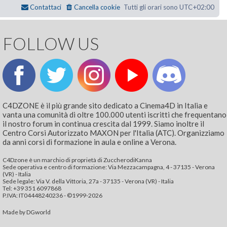
Contattaci
Cancella cookie
Tutti gli orari sono
UTC+02:00
FOLLOW US
C4DZONE è il più grande sito dedicato a Cinema4D in Italia e
vanta una comunità di oltre 100.000 utenti iscritti che frequentano
il nostro forum in continua crescita dal 1999. Siamo inoltre il
Centro Corsi Autorizzato MAXON per l'Italia (ATC). Organizziamo
da anni corsi di formazione in aula e online a Verona.
C4Dzone è un marchio di proprietà di ZuccherodiKanna
Sede operativa e centro di formazione: Via Mezzacampagna, 4 - 37135 - Verona
(VR) - Italia
Sede legale: Via V. della Vittoria, 27a - 37135 - Verona (VR) - Italia
Tel: +39 351 6097868‬
P.IVA: IT04448240236 - ©1999-2026
Made by
DGworld