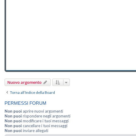
Nuovo argomento
Torna all’Indice della Board
PERMESSI FORUM
Non puoi
aprire nuovi argomenti
Non puoi
rispondere negli argomenti
Non puoi
modificare i tuoi messaggi
Non puoi
cancellare i tuoi messaggi
Non puoi
inviare allegati