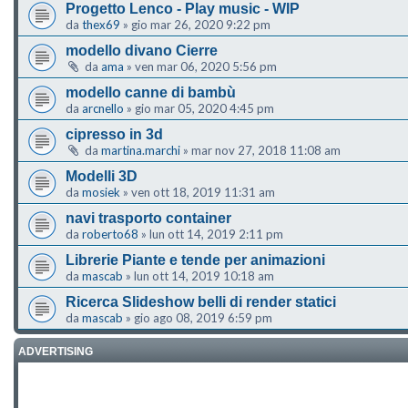
Progetto Lenco - Play music - WIP
da
thex69
»
gio mar 26, 2020 9:22 pm
modello divano Cierre
da
ama
»
ven mar 06, 2020 5:56 pm
modello canne di bambù
da
arcnello
»
gio mar 05, 2020 4:45 pm
cipresso in 3d
da
martina.marchi
»
mar nov 27, 2018 11:08 am
Modelli 3D
da
mosiek
»
ven ott 18, 2019 11:31 am
navi trasporto container
da
roberto68
»
lun ott 14, 2019 2:11 pm
Librerie Piante e tende per animazioni
da
mascab
»
lun ott 14, 2019 10:18 am
Ricerca Slideshow belli di render statici
da
mascab
»
gio ago 08, 2019 6:59 pm
ADVERTISING