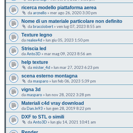
ricerca modello piattaforma aerea
da
arcnello
»
mer ago 26, 2020 3:30 pm
Nome di un materiale particolare non definito
da
bracciobert
»
ven lug 07, 2023 8:55 am
Texture legno
da
realex4d
»
lun giu 05, 2023 1:50 pm
Striscia led
da
Anto3D
»
mar mag 09, 2023 8:56 am
help texture
da
mister_4d
»
lun mar 27, 2023 6:23 pm
scena esterno montagna
da
masparo
»
lun feb 06, 2023 5:39 pm
vigna 3d
da
masparo
»
lun nov 28, 2022 3:28 pm
Materiali c4d vray download
da
Dan.In93
»
lun gen 28, 2019 8:22 pm
DXF to STL o simili
da
Anto3D
»
lun giu 14, 2021 10:41 am
Render