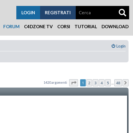
LOGIN
REGISTRATI
FORUM
C4DZONE TV
CORSI
TUTORIAL
DOWNLOAD
Login
Pagina
1
di
48
1
2
3
4
5
48
1420 argomenti
P
…