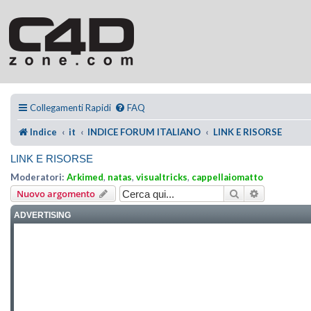
Collegamenti Rapidi
FAQ
Indice
it
INDICE FORUM ITALIANO
LINK E RISORSE
LINK E RISORSE
Moderatori:
Arkimed
,
natas
,
visualtricks
,
cappellaiomatto
Cerca
Ricerca ava
Nuovo argomento
ADVERTISING