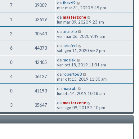
da
thex69
7
39009
mar mar 31, 2020 5:45 pm
da
masterzone
1
32619
lun mar 09, 2020 9:23 am
da
arcnello
2
30543
ven mar 06, 2020 9:49 am
da
lariofeel
6
44373
sab gen 11, 2020 6:52 pm
da
mosiek
0
42405
ven ott 18, 2019 11:31 am
da
roberto68
4
36127
mar ott 15, 2019 11:30 am
da
mascab
0
41193
lun ott 14, 2019 10:18 am
da
masterzone
3
35647
ven ago 09, 2019 2:40 pm