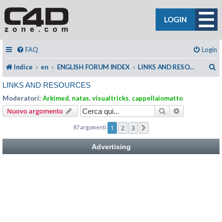
LOGIN
FAQ
Login
C
Indice
en
ENGLISH FORUM INDEX
LINKS AND RESOURCES
LINKS AND RESOURCES
Moderatori:
Arkimed
,
natas
,
visualtricks
,
cappellaiomatto
Cerca
Ricerca avan
Nuovo argomento
1
2
3
87 argomenti
Prossimo
Advertising