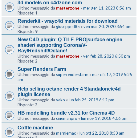
3d models on c4dzone.com
Ultimo messaggio da
masterzone
«
mer gen 11, 2023 8:56 am
Risposte:
1
Renderkit - vrayc4d materials for download
Ultimo messaggio da
giusepped85
«
ven mar 20, 2020 3:54 pm
Risposte:
9
New C4D plugin: Q-TILE-PRO|surface engine
shader/ supporting Corona/V-
Ray/Redshift/Octane/
Ultimo messaggio da
masterzone
«
ven feb 28, 2020 6:50 pm
Risposte:
2
Super Renders Farm
Ultimo messaggio da
superrendersfarm
«
mar dic 17, 2019 5:25
am
Help selling octane render 4 Standalone/c4d
plugin license
Ultimo messaggio da
veko
«
lun feb 25, 2019 6:12 pm
Risposte:
2
HB modelling bundle v2.31 for Cinema 4D
Ultimo messaggio da
cinemanpro
«
lun nov 19, 2018 4:06 pm
Cofffe machine
Ultimo messaggio da
marniemac
«
lun ott 22, 2018 8:53 am