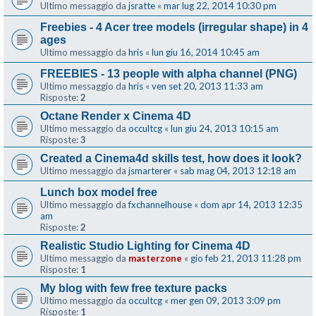
Ultimo messaggio da
jsratte
«
mar lug 22, 2014 10:30 pm
Freebies - 4 Acer tree models (irregular shape) in 4
ages
Ultimo messaggio da
hris
«
lun giu 16, 2014 10:45 am
FREEBIES - 13 people with alpha channel (PNG)
Ultimo messaggio da
hris
«
ven set 20, 2013 11:33 am
Risposte:
2
Octane Render x Cinema 4D
Ultimo messaggio da
occultcg
«
lun giu 24, 2013 10:15 am
Risposte:
3
Created a Cinema4d skills test, how does it look?
Ultimo messaggio da
jsmarterer
«
sab mag 04, 2013 12:18 am
Lunch box model free
Ultimo messaggio da
fxchannelhouse
«
dom apr 14, 2013 12:35
am
Risposte:
2
Realistic Studio Lighting for Cinema 4D
Ultimo messaggio da
masterzone
«
gio feb 21, 2013 11:28 pm
Risposte:
1
My blog with few free texture packs
Ultimo messaggio da
occultcg
«
mer gen 09, 2013 3:09 pm
Risposte:
1