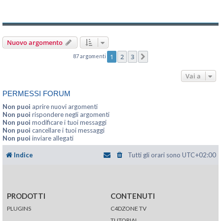
Nuovo argomento
1
2
3
87 argomenti
Prossimo
Vai a
PERMESSI FORUM
Non puoi
aprire nuovi argomenti
Non puoi
rispondere negli argomenti
Non puoi
modificare i tuoi messaggi
Non puoi
cancellare i tuoi messaggi
Non puoi
inviare allegati
Indice
Tutti gli orari sono
UTC+02:00
PRODOTTI
CONTENUTI
PLUGINS
C4DZONE TV
TUTORIAL