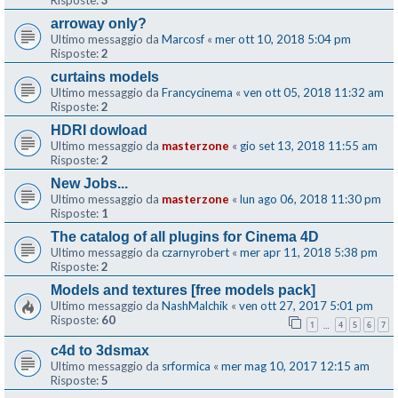
Risposte:
3
arroway only?
Ultimo messaggio da
Marcosf
«
mer ott 10, 2018 5:04 pm
Risposte:
2
curtains models
Ultimo messaggio da
Francycinema
«
ven ott 05, 2018 11:32 am
Risposte:
2
HDRI dowload
Ultimo messaggio da
masterzone
«
gio set 13, 2018 11:55 am
Risposte:
2
New Jobs...
Ultimo messaggio da
masterzone
«
lun ago 06, 2018 11:30 pm
Risposte:
1
The catalog of all plugins for Cinema 4D
Ultimo messaggio da
czarnyrobert
«
mer apr 11, 2018 5:38 pm
Risposte:
2
Models and textures [free models pack]
Ultimo messaggio da
NashMalchik
«
ven ott 27, 2017 5:01 pm
Risposte:
60
1
4
5
6
7
…
c4d to 3dsmax
Ultimo messaggio da
srformica
«
mer mag 10, 2017 12:15 am
Risposte:
5