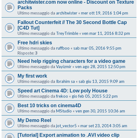
architwister.com now online - Discount on Texture
Packs
Ultimo messaggio da
architwister
«
mer ott 19, 2016 1:04 pm
Fallout Counterfeit // The 30 Second Bottle Cap
[C4D Tut]
Ultimo messaggio da
TreyTrimble
«
ven mar 11, 2016 8:32 pm
Free hdri skies
Ultimo messaggio da
ruffboo
«
sab mar 05, 2016 9:55 pm
Risposte:
3
Need help rigging characters for a video game
Ultimo messaggio da
Vayizmir
«
ven ago 28, 2015 12:50 pm
My first work
Ultimo messaggio da
Ibrahim sa
«
sab giu 13, 2015 9:09 am
Speed art Cinema 4D: Low poly House
Ultimo messaggio da
frekoo
«
gio feb 05, 2015 5:22 pm
Best 10 tricks on cinema4D
Ultimo messaggio da
MStudio
«
ven gen 30, 2015 10:36 am
My Demo Reel
Ultimo messaggio da
jot_vector5
«
mar set 23, 2014 3:05 am
[Tutorial] Export animation to .AVI video clip