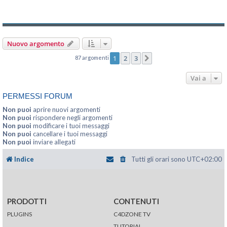
Nuovo argomento
1
2
3
87 argomenti
Prossimo
Vai a
PERMESSI FORUM
Non puoi
aprire nuovi argomenti
Non puoi
rispondere negli argomenti
Non puoi
modificare i tuoi messaggi
Non puoi
cancellare i tuoi messaggi
Non puoi
inviare allegati
Indice
Tutti gli orari sono
UTC+02:00
PRODOTTI
CONTENUTI
PLUGINS
C4DZONE TV
TUTORIAL