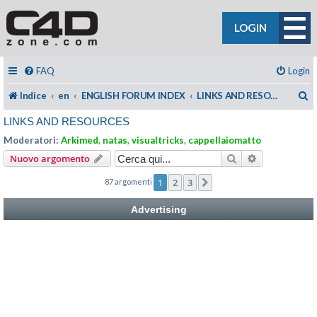
LOGIN
FAQ
Login
C
Indice
en
ENGLISH FORUM INDEX
LINKS AND RESOURCES
LINKS AND RESOURCES
Moderatori:
Arkimed
,
natas
,
visualtricks
,
cappellaiomatto
Cerca
Ricerca avan
Nuovo argomento
1
2
3
87 argomenti
Prossimo
Advertising