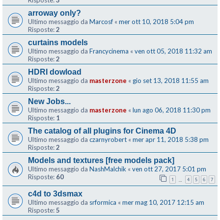
Risposte:
3
arroway only?
Ultimo messaggio da
Marcosf
«
mer ott 10, 2018 5:04 pm
Risposte:
2
curtains models
Ultimo messaggio da
Francycinema
«
ven ott 05, 2018 11:32 am
Risposte:
2
HDRI dowload
Ultimo messaggio da
masterzone
«
gio set 13, 2018 11:55 am
Risposte:
2
New Jobs...
Ultimo messaggio da
masterzone
«
lun ago 06, 2018 11:30 pm
Risposte:
1
The catalog of all plugins for Cinema 4D
Ultimo messaggio da
czarnyrobert
«
mer apr 11, 2018 5:38 pm
Risposte:
2
Models and textures [free models pack]
Ultimo messaggio da
NashMalchik
«
ven ott 27, 2017 5:01 pm
Risposte:
60
1
4
5
6
7
…
c4d to 3dsmax
Ultimo messaggio da
srformica
«
mer mag 10, 2017 12:15 am
Risposte:
5