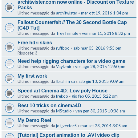
architwister.com now online - Discount on Texture
Packs
Ultimo messaggio da
architwister
«
mer ott 19, 2016 1:04 pm
Fallout Counterfeit // The 30 Second Bottle Cap
[C4D Tut]
Ultimo messaggio da
TreyTrimble
«
ven mar 11, 2016 8:32 pm
Free hdri skies
Ultimo messaggio da
ruffboo
«
sab mar 05, 2016 9:55 pm
Risposte:
3
Need help rigging characters for a video game
Ultimo messaggio da
Vayizmir
«
ven ago 28, 2015 12:50 pm
My first work
Ultimo messaggio da
Ibrahim sa
«
sab giu 13, 2015 9:09 am
Speed art Cinema 4D: Low poly House
Ultimo messaggio da
frekoo
«
gio feb 05, 2015 5:22 pm
Best 10 tricks on cinema4D
Ultimo messaggio da
MStudio
«
ven gen 30, 2015 10:36 am
My Demo Reel
Ultimo messaggio da
jot_vector5
«
mar set 23, 2014 3:05 am
[Tutorial] Export animation to .AVI video clip