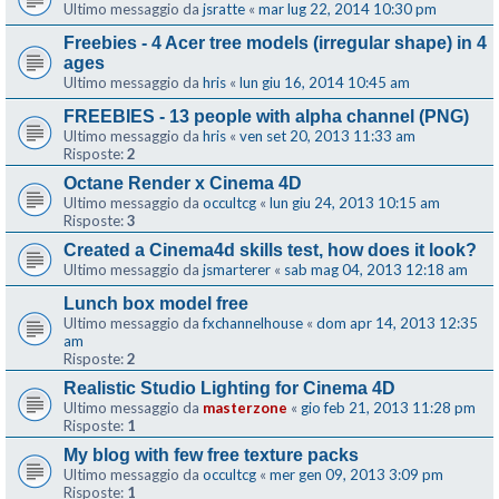
Ultimo messaggio da
jsratte
«
mar lug 22, 2014 10:30 pm
Freebies - 4 Acer tree models (irregular shape) in 4
ages
Ultimo messaggio da
hris
«
lun giu 16, 2014 10:45 am
FREEBIES - 13 people with alpha channel (PNG)
Ultimo messaggio da
hris
«
ven set 20, 2013 11:33 am
Risposte:
2
Octane Render x Cinema 4D
Ultimo messaggio da
occultcg
«
lun giu 24, 2013 10:15 am
Risposte:
3
Created a Cinema4d skills test, how does it look?
Ultimo messaggio da
jsmarterer
«
sab mag 04, 2013 12:18 am
Lunch box model free
Ultimo messaggio da
fxchannelhouse
«
dom apr 14, 2013 12:35
am
Risposte:
2
Realistic Studio Lighting for Cinema 4D
Ultimo messaggio da
masterzone
«
gio feb 21, 2013 11:28 pm
Risposte:
1
My blog with few free texture packs
Ultimo messaggio da
occultcg
«
mer gen 09, 2013 3:09 pm
Risposte:
1