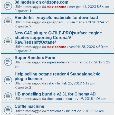
3d models on c4dzone.com
Ultimo messaggio da
masterzone
«
mer gen 11, 2023 8:56 am
Risposte:
1
Renderkit - vrayc4d materials for download
Ultimo messaggio da
giusepped85
«
ven mar 20, 2020 3:54 pm
Risposte:
9
New C4D plugin: Q-TILE-PRO|surface engine
shader/ supporting Corona/V-
Ray/Redshift/Octane/
Ultimo messaggio da
masterzone
«
ven feb 28, 2020 6:50 pm
Risposte:
2
Super Renders Farm
Ultimo messaggio da
superrendersfarm
«
mar dic 17, 2019 5:25
am
Help selling octane render 4 Standalone/c4d
plugin license
Ultimo messaggio da
veko
«
lun feb 25, 2019 6:12 pm
Risposte:
2
HB modelling bundle v2.31 for Cinema 4D
Ultimo messaggio da
cinemanpro
«
lun nov 19, 2018 4:06 pm
Cofffe machine
Ultimo messaggio da
marniemac
«
lun ott 22, 2018 8:53 am