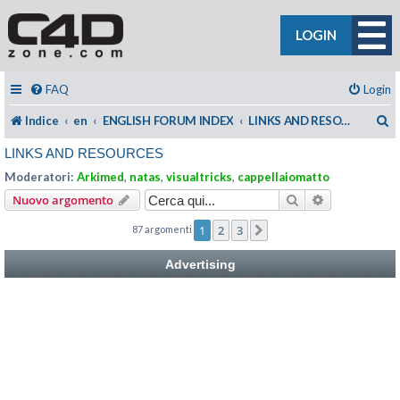
LOGIN
FAQ
Login
C
Indice
en
ENGLISH FORUM INDEX
LINKS AND RESOURCES
LINKS AND RESOURCES
Moderatori:
Arkimed
,
natas
,
visualtricks
,
cappellaiomatto
Cerca
Ricerca avan
Nuovo argomento
1
2
3
87 argomenti
Prossimo
Advertising