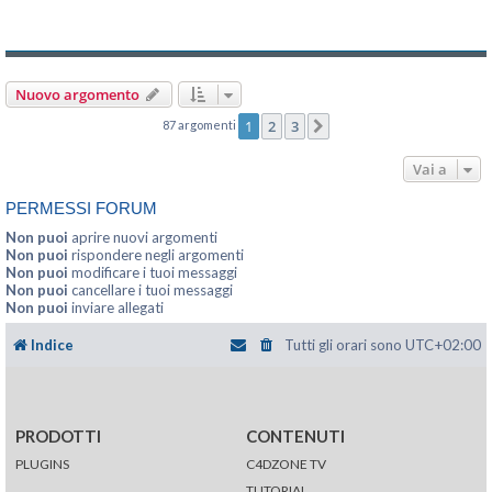
Nuovo argomento
1
2
3
87 argomenti
Prossimo
Vai a
PERMESSI FORUM
Non puoi
aprire nuovi argomenti
Non puoi
rispondere negli argomenti
Non puoi
modificare i tuoi messaggi
Non puoi
cancellare i tuoi messaggi
Non puoi
inviare allegati
Indice
Tutti gli orari sono
UTC+02:00
PRODOTTI
CONTENUTI
PLUGINS
C4DZONE TV
TUTORIAL