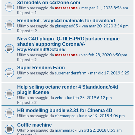
3d models on c4dzone.com
Ultimo messaggio da
masterzone
«
mer gen 11, 2023 8:56 am
Risposte:
1
Renderkit - vrayc4d materials for download
Ultimo messaggio da
giusepped85
«
ven mar 20, 2020 3:54 pm
Risposte:
9
New C4D plugin: Q-TILE-PRO|surface engine
shader/ supporting Corona/V-
Ray/Redshift/Octane/
Ultimo messaggio da
masterzone
«
ven feb 28, 2020 6:50 pm
Risposte:
2
Super Renders Farm
Ultimo messaggio da
superrendersfarm
«
mar dic 17, 2019 5:25
am
Help selling octane render 4 Standalone/c4d
plugin license
Ultimo messaggio da
veko
«
lun feb 25, 2019 6:12 pm
Risposte:
2
HB modelling bundle v2.31 for Cinema 4D
Ultimo messaggio da
cinemanpro
«
lun nov 19, 2018 4:06 pm
Cofffe machine
Ultimo messaggio da
marniemac
«
lun ott 22, 2018 8:53 am