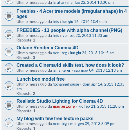
Ultimo messaggio da
jsratte
«
mar lug 22, 2014 10:30 pm
Freebies - 4 Acer tree models (irregular shape) in 4
ages
Ultimo messaggio da
hris
«
lun giu 16, 2014 10:45 am
FREEBIES - 13 people with alpha channel (PNG)
Ultimo messaggio da
hris
«
ven set 20, 2013 11:33 am
Risposte:
2
Octane Render x Cinema 4D
Ultimo messaggio da
occultcg
«
lun giu 24, 2013 10:15 am
Risposte:
3
Created a Cinema4d skills test, how does it look?
Ultimo messaggio da
jsmarterer
«
sab mag 04, 2013 12:18 am
Lunch box model free
Ultimo messaggio da
fxchannelhouse
«
dom apr 14, 2013 12:35
am
Risposte:
2
Realistic Studio Lighting for Cinema 4D
Ultimo messaggio da
masterzone
«
gio feb 21, 2013 11:28 pm
Risposte:
1
My blog with few free texture packs
Ultimo messaggio da
occultcg
«
mer gen 09, 2013 3:09 pm
Risposte:
1