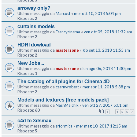
Risposte:
3
arroway only?
Ultimo messaggio da
Marcosf
«
mer ott 10, 2018 5:04 pm
Risposte:
2
curtains models
Ultimo messaggio da
Francycinema
«
ven ott 05, 2018 11:32 am
Risposte:
2
HDRI dowload
Ultimo messaggio da
masterzone
«
gio set 13, 2018 11:55 am
Risposte:
2
New Jobs...
Ultimo messaggio da
masterzone
«
lun ago 06, 2018 11:30 pm
Risposte:
1
The catalog of all plugins for Cinema 4D
Ultimo messaggio da
czarnyrobert
«
mer apr 11, 2018 5:38 pm
Risposte:
2
Models and textures [free models pack]
Ultimo messaggio da
NashMalchik
«
ven ott 27, 2017 5:01 pm
Risposte:
60
1
4
5
6
7
…
c4d to 3dsmax
Ultimo messaggio da
srformica
«
mer mag 10, 2017 12:15 am
Risposte:
5