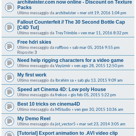
architwister.com now online - Discount on Texture
Packs
Ultimo messaggio da
architwister
«
mer ott 19, 2016 1:04 pm
Fallout Counterfeit // The 30 Second Bottle Cap
[C4D Tut]
Ultimo messaggio da
TreyTrimble
«
ven mar 11, 2016 8:32 pm
Free hdri skies
Ultimo messaggio da
ruffboo
«
sab mar 05, 2016 9:55 pm
Risposte:
3
Need help rigging characters for a video game
Ultimo messaggio da
Vayizmir
«
ven ago 28, 2015 12:50 pm
My first work
Ultimo messaggio da
Ibrahim sa
«
sab giu 13, 2015 9:09 am
Speed art Cinema 4D: Low poly House
Ultimo messaggio da
frekoo
«
gio feb 05, 2015 5:22 pm
Best 10 tricks on cinema4D
Ultimo messaggio da
MStudio
«
ven gen 30, 2015 10:36 am
My Demo Reel
Ultimo messaggio da
jot_vector5
«
mar set 23, 2014 3:05 am
[Tutorial] Export animation to .AVI video clip