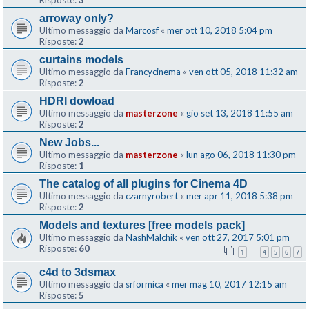
Risposte:
3
arroway only?
Ultimo messaggio da
Marcosf
«
mer ott 10, 2018 5:04 pm
Risposte:
2
curtains models
Ultimo messaggio da
Francycinema
«
ven ott 05, 2018 11:32 am
Risposte:
2
HDRI dowload
Ultimo messaggio da
masterzone
«
gio set 13, 2018 11:55 am
Risposte:
2
New Jobs...
Ultimo messaggio da
masterzone
«
lun ago 06, 2018 11:30 pm
Risposte:
1
The catalog of all plugins for Cinema 4D
Ultimo messaggio da
czarnyrobert
«
mer apr 11, 2018 5:38 pm
Risposte:
2
Models and textures [free models pack]
Ultimo messaggio da
NashMalchik
«
ven ott 27, 2017 5:01 pm
Risposte:
60
1
4
5
6
7
…
c4d to 3dsmax
Ultimo messaggio da
srformica
«
mer mag 10, 2017 12:15 am
Risposte:
5