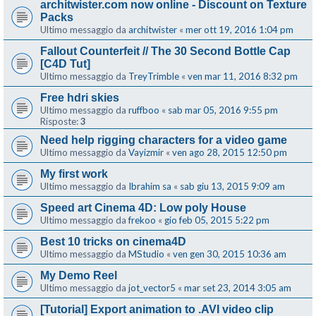
architwister.com now online - Discount on Texture
Packs
Ultimo messaggio da
architwister
«
mer ott 19, 2016 1:04 pm
Fallout Counterfeit // The 30 Second Bottle Cap
[C4D Tut]
Ultimo messaggio da
TreyTrimble
«
ven mar 11, 2016 8:32 pm
Free hdri skies
Ultimo messaggio da
ruffboo
«
sab mar 05, 2016 9:55 pm
Risposte:
3
Need help rigging characters for a video game
Ultimo messaggio da
Vayizmir
«
ven ago 28, 2015 12:50 pm
My first work
Ultimo messaggio da
Ibrahim sa
«
sab giu 13, 2015 9:09 am
Speed art Cinema 4D: Low poly House
Ultimo messaggio da
frekoo
«
gio feb 05, 2015 5:22 pm
Best 10 tricks on cinema4D
Ultimo messaggio da
MStudio
«
ven gen 30, 2015 10:36 am
My Demo Reel
Ultimo messaggio da
jot_vector5
«
mar set 23, 2014 3:05 am
[Tutorial] Export animation to .AVI video clip