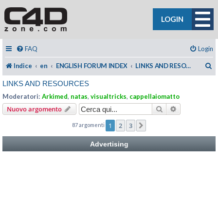
LOGIN
FAQ
Login
C
Indice
en
ENGLISH FORUM INDEX
LINKS AND RESOURCES
LINKS AND RESOURCES
Moderatori:
Arkimed
,
natas
,
visualtricks
,
cappellaiomatto
Cerca
Ricerca avan
Nuovo argomento
1
2
3
87 argomenti
Prossimo
Advertising