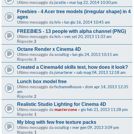
Ultimo messaggio da
jsratte
«
mar lug 22, 2014 10:30 pm
Freebies - 4 Acer tree models (irregular shape) in 4
ages
Ultimo messaggio da
hris
«
lun giu 16, 2014 10:45 am
FREEBIES - 13 people with alpha channel (PNG)
Ultimo messaggio da
hris
«
ven set 20, 2013 11:33 am
Risposte:
2
Octane Render x Cinema 4D
Ultimo messaggio da
occultcg
«
lun giu 24, 2013 10:15 am
Risposte:
3
Created a Cinema4d skills test, how does it look?
Ultimo messaggio da
jsmarterer
«
sab mag 04, 2013 12:18 am
Lunch box model free
Ultimo messaggio da
fxchannelhouse
«
dom apr 14, 2013 12:35
am
Risposte:
2
Realistic Studio Lighting for Cinema 4D
Ultimo messaggio da
masterzone
«
gio feb 21, 2013 11:28 pm
Risposte:
1
My blog with few free texture packs
Ultimo messaggio da
occultcg
«
mer gen 09, 2013 3:09 pm
Risposte:
1