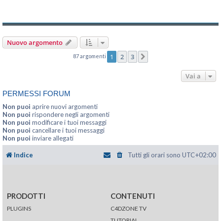
Nuovo argomento
1
2
3
87 argomenti
Prossimo
Vai a
PERMESSI FORUM
Non puoi
aprire nuovi argomenti
Non puoi
rispondere negli argomenti
Non puoi
modificare i tuoi messaggi
Non puoi
cancellare i tuoi messaggi
Non puoi
inviare allegati
Indice
Tutti gli orari sono
UTC+02:00
PRODOTTI
CONTENUTI
PLUGINS
C4DZONE TV
TUTORIAL