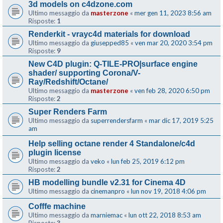
3d models on c4dzone.com
Ultimo messaggio da
masterzone
«
mer gen 11, 2023 8:56 am
Risposte:
1
Renderkit - vrayc4d materials for download
Ultimo messaggio da
giusepped85
«
ven mar 20, 2020 3:54 pm
Risposte:
9
New C4D plugin: Q-TILE-PRO|surface engine
shader/ supporting Corona/V-
Ray/Redshift/Octane/
Ultimo messaggio da
masterzone
«
ven feb 28, 2020 6:50 pm
Risposte:
2
Super Renders Farm
Ultimo messaggio da
superrendersfarm
«
mar dic 17, 2019 5:25
am
Help selling octane render 4 Standalone/c4d
plugin license
Ultimo messaggio da
veko
«
lun feb 25, 2019 6:12 pm
Risposte:
2
HB modelling bundle v2.31 for Cinema 4D
Ultimo messaggio da
cinemanpro
«
lun nov 19, 2018 4:06 pm
Cofffe machine
Ultimo messaggio da
marniemac
«
lun ott 22, 2018 8:53 am