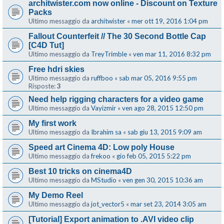
architwister.com now online - Discount on Texture
Packs
Ultimo messaggio da
architwister
«
mer ott 19, 2016 1:04 pm
Fallout Counterfeit // The 30 Second Bottle Cap
[C4D Tut]
Ultimo messaggio da
TreyTrimble
«
ven mar 11, 2016 8:32 pm
Free hdri skies
Ultimo messaggio da
ruffboo
«
sab mar 05, 2016 9:55 pm
Risposte:
3
Need help rigging characters for a video game
Ultimo messaggio da
Vayizmir
«
ven ago 28, 2015 12:50 pm
My first work
Ultimo messaggio da
Ibrahim sa
«
sab giu 13, 2015 9:09 am
Speed art Cinema 4D: Low poly House
Ultimo messaggio da
frekoo
«
gio feb 05, 2015 5:22 pm
Best 10 tricks on cinema4D
Ultimo messaggio da
MStudio
«
ven gen 30, 2015 10:36 am
My Demo Reel
Ultimo messaggio da
jot_vector5
«
mar set 23, 2014 3:05 am
[Tutorial] Export animation to .AVI video clip