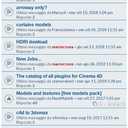
Risposte:
3
arroway only?
Ultimo messaggio da
Marcosf
«
mer ott 10, 2018 5:04 pm
Risposte:
2
curtains models
Ultimo messaggio da
Francycinema
«
ven ott 05, 2018 11:32 am
Risposte:
2
HDRI dowload
Ultimo messaggio da
masterzone
«
gio set 13, 2018 11:55 am
Risposte:
2
New Jobs...
Ultimo messaggio da
masterzone
«
lun ago 06, 2018 11:30 pm
Risposte:
1
The catalog of all plugins for Cinema 4D
Ultimo messaggio da
czarnyrobert
«
mer apr 11, 2018 5:38 pm
Risposte:
2
Models and textures [free models pack]
Ultimo messaggio da
NashMalchik
«
ven ott 27, 2017 5:01 pm
Risposte:
60
1
4
5
6
7
…
c4d to 3dsmax
Ultimo messaggio da
srformica
«
mer mag 10, 2017 12:15 am
Risposte:
5