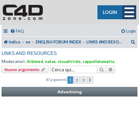
LOGIN
FAQ
Login
C
Indice
en
ENGLISH FORUM INDEX
LINKS AND RESOURCES
LINKS AND RESOURCES
Moderatori:
Arkimed
,
natas
,
visualtricks
,
cappellaiomatto
Cerca
Ricerca avan
Nuovo argomento
1
2
3
87 argomenti
Prossimo
Advertising