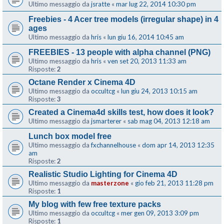
Ultimo messaggio da
jsratte
«
mar lug 22, 2014 10:30 pm
Freebies - 4 Acer tree models (irregular shape) in 4
ages
Ultimo messaggio da
hris
«
lun giu 16, 2014 10:45 am
FREEBIES - 13 people with alpha channel (PNG)
Ultimo messaggio da
hris
«
ven set 20, 2013 11:33 am
Risposte:
2
Octane Render x Cinema 4D
Ultimo messaggio da
occultcg
«
lun giu 24, 2013 10:15 am
Risposte:
3
Created a Cinema4d skills test, how does it look?
Ultimo messaggio da
jsmarterer
«
sab mag 04, 2013 12:18 am
Lunch box model free
Ultimo messaggio da
fxchannelhouse
«
dom apr 14, 2013 12:35
am
Risposte:
2
Realistic Studio Lighting for Cinema 4D
Ultimo messaggio da
masterzone
«
gio feb 21, 2013 11:28 pm
Risposte:
1
My blog with few free texture packs
Ultimo messaggio da
occultcg
«
mer gen 09, 2013 3:09 pm
Risposte:
1