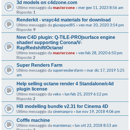
3d models on c4dzone.com
Ultimo messaggio da
masterzone
«
mer gen 11, 2023 8:56 am
Risposte:
1
Renderkit - vrayc4d materials for download
Ultimo messaggio da
giusepped85
«
ven mar 20, 2020 3:54 pm
Risposte:
9
New C4D plugin: Q-TILE-PRO|surface engine
shader/ supporting Corona/V-
Ray/Redshift/Octane/
Ultimo messaggio da
masterzone
«
ven feb 28, 2020 6:50 pm
Risposte:
2
Super Renders Farm
Ultimo messaggio da
superrendersfarm
«
mar dic 17, 2019 5:25
am
Help selling octane render 4 Standalone/c4d
plugin license
Ultimo messaggio da
veko
«
lun feb 25, 2019 6:12 pm
Risposte:
2
HB modelling bundle v2.31 for Cinema 4D
Ultimo messaggio da
cinemanpro
«
lun nov 19, 2018 4:06 pm
Cofffe machine
Ultimo messaggio da
marniemac
«
lun ott 22, 2018 8:53 am