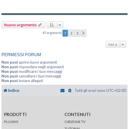
Nuovo argomento
1
2
3
87 argomenti
Prossimo
Vai a
PERMESSI FORUM
Non puoi
aprire nuovi argomenti
Non puoi
rispondere negli argomenti
Non puoi
modificare i tuoi messaggi
Non puoi
cancellare i tuoi messaggi
Non puoi
inviare allegati
Indice
Tutti gli orari sono
UTC+02:00
PRODOTTI
CONTENUTI
PLUGINS
C4DZONE TV
TUTORIAL