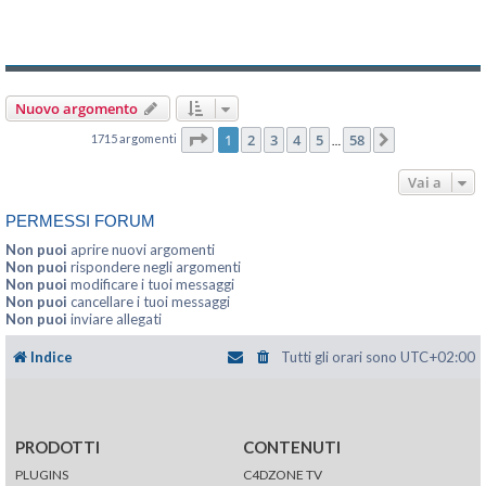
Nuovo argomento
Pagina
1
di
58
1
2
3
4
5
58
1715 argomenti
Prossimo
…
Vai a
PERMESSI FORUM
Non puoi
aprire nuovi argomenti
Non puoi
rispondere negli argomenti
Non puoi
modificare i tuoi messaggi
Non puoi
cancellare i tuoi messaggi
Non puoi
inviare allegati
Indice
Tutti gli orari sono
UTC+02:00
PRODOTTI
CONTENUTI
PLUGINS
C4DZONE TV