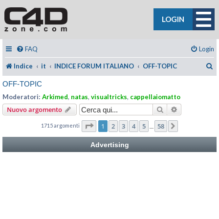
LOGIN
FAQ
Login
C
Indice
it
INDICE FORUM ITALIANO
OFF-TOPIC
OFF-TOPIC
Moderatori:
Arkimed
,
natas
,
visualtricks
,
cappellaiomatto
Cerca
Ricerca avan
Nuovo argomento
Pagina
1
di
58
1
2
3
4
5
58
1715 argomenti
Prossimo
…
Advertising