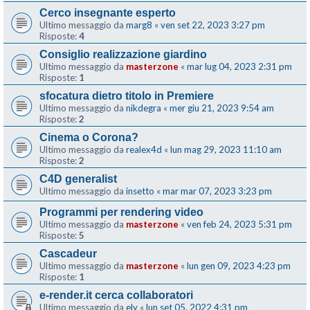
Cerco insegnante esperto
Ultimo messaggio da
marg8
«
ven set 22, 2023 3:27 pm
Risposte:
4
Consiglio realizzazione giardino
Ultimo messaggio da
masterzone
«
mar lug 04, 2023 2:31 pm
Risposte:
1
sfocatura dietro titolo in Premiere
Ultimo messaggio da
nikdegra
«
mer giu 21, 2023 9:54 am
Risposte:
2
Cinema o Corona?
Ultimo messaggio da
realex4d
«
lun mag 29, 2023 11:10 am
Risposte:
2
C4D generalist
Ultimo messaggio da
insetto
«
mar mar 07, 2023 3:23 pm
Programmi per rendering video
Ultimo messaggio da
masterzone
«
ven feb 24, 2023 5:31 pm
Risposte:
5
Cascadeur
Ultimo messaggio da
masterzone
«
lun gen 09, 2023 4:23 pm
Risposte:
1
e-render.it cerca collaboratori
Ultimo messaggio da
ely
«
lun set 05, 2022 4:31 pm