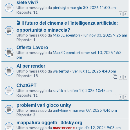
siete vivi?
Ultimo messaggio da
pierluigi
«
mar giu 30, 2026 11:00 am
Risposte:
11
1
2
🎬 Il futuro del cinema e l’intelligenza artificiale:
opportunità o minaccia?
Ultimo messaggio da
Max3Depentori
«
lun nov 03, 2025 9:25 am
Risposte:
1
Offerta Lavoro
Ultimo messaggio da
Max3Depentori
«
mer set 10, 2025 1:53
pm
AI per render
Ultimo messaggio da
walterfog
«
ven lug 11, 2025 4:40 pm
Risposte:
18
1
2
ChatGPT
Ultimo messaggio da
savick
«
lun feb 17, 2025 10:45 am
Risposte:
11
1
2
problemi vari gioco unity
Ultimo messaggio da
unityking
«
mar gen 07, 2025 4:46 pm
Risposte:
2
mappatura oggetti - 3dsky.org
Ultimo messaggio da
masterzone
«
gio dic 12, 2024 9:03 am