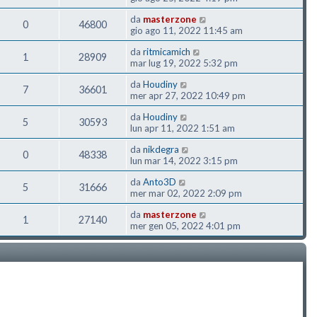
da
masterzone
0
46800
gio ago 11, 2022 11:45 am
da
ritmicamich
1
28909
mar lug 19, 2022 5:32 pm
da
Houdiny
7
36601
mer apr 27, 2022 10:49 pm
da
Houdiny
5
30593
lun apr 11, 2022 1:51 am
da
nikdegra
0
48338
lun mar 14, 2022 3:15 pm
da
Anto3D
5
31666
mer mar 02, 2022 2:09 pm
da
masterzone
1
27140
mer gen 05, 2022 4:01 pm