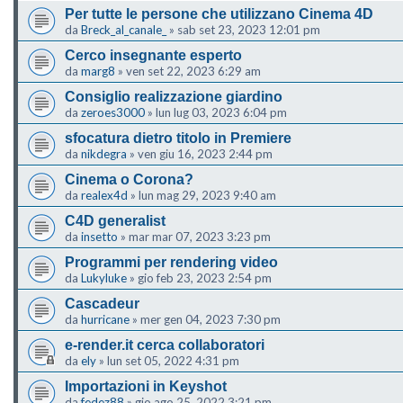
Per tutte le persone che utilizzano Cinema 4D
da
Breck_al_canale_
»
sab set 23, 2023 12:01 pm
Cerco insegnante esperto
da
marg8
»
ven set 22, 2023 6:29 am
Consiglio realizzazione giardino
da
zeroes3000
»
lun lug 03, 2023 6:04 pm
sfocatura dietro titolo in Premiere
da
nikdegra
»
ven giu 16, 2023 2:44 pm
Cinema o Corona?
da
realex4d
»
lun mag 29, 2023 9:40 am
C4D generalist
da
insetto
»
mar mar 07, 2023 3:23 pm
Programmi per rendering video
da
Lukyluke
»
gio feb 23, 2023 2:54 pm
Cascadeur
da
hurricane
»
mer gen 04, 2023 7:30 pm
e-render.it cerca collaboratori
da
ely
»
lun set 05, 2022 4:31 pm
Importazioni in Keyshot
da
fedez88
»
gio ago 25, 2022 3:21 pm