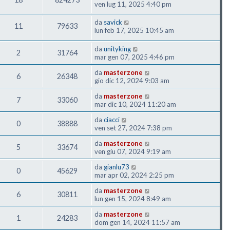
ven lug 11, 2025 4:40 pm
da
savick
11
79633
lun feb 17, 2025 10:45 am
da
unityking
2
31764
mar gen 07, 2025 4:46 pm
da
masterzone
6
26348
gio dic 12, 2024 9:03 am
da
masterzone
7
33060
mar dic 10, 2024 11:20 am
da
ciacci
0
38888
ven set 27, 2024 7:38 pm
da
masterzone
5
33674
ven giu 07, 2024 9:19 am
da
gianlu73
0
45629
mar apr 02, 2024 2:25 pm
da
masterzone
6
30811
lun gen 15, 2024 8:49 am
da
masterzone
1
24283
dom gen 14, 2024 11:57 am