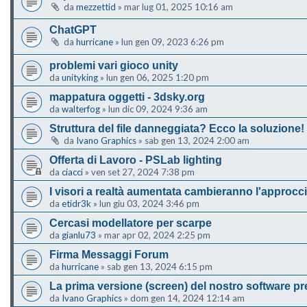
da
mezzettid
»
mar lug 01, 2025 10:16 am
ChatGPT
da
hurricane
»
lun gen 09, 2023 6:26 pm
problemi vari gioco unity
da
unityking
»
lun gen 06, 2025 1:20 pm
mappatura oggetti - 3dsky.org
da
walterfog
»
lun dic 09, 2024 9:36 am
Struttura del file danneggiata? Ecco la soluzione!
da
Ivano Graphics
»
sab gen 13, 2024 2:00 am
Offerta di Lavoro - PSLab lighting
da
ciacci
»
ven set 27, 2024 7:38 pm
I visori a realtà aumentata cambieranno l'approcc
da
etidr3k
»
lun giu 03, 2024 3:46 pm
Cercasi modellatore per scarpe
da
gianlu73
»
mar apr 02, 2024 2:25 pm
Firma Messaggi Forum
da
hurricane
»
sab gen 13, 2024 6:15 pm
La prima versione (screen) del nostro software pr
da
Ivano Graphics
»
dom gen 14, 2024 12:14 am