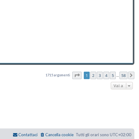
Pagina
1
di
58
1
2
3
4
5
58
1715 argomenti
P
…
Vai a
Contattaci
Cancella cookie
Tutti gli orari sono
UTC+02:00