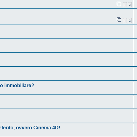
1
2
1
2
io immobiliare?
eferito, ovvero Cinema 4D!