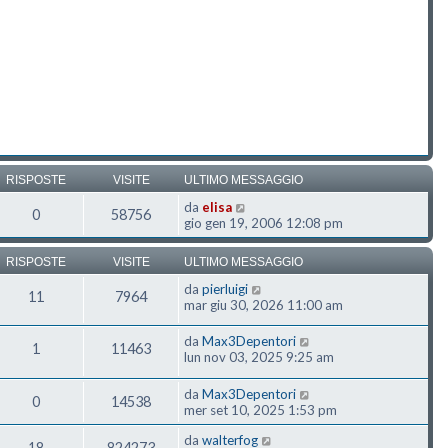
RISPOSTE
VISITE
ULTIMO MESSAGGIO
da
elisa
0
58756
gio gen 19, 2006 12:08 pm
RISPOSTE
VISITE
ULTIMO MESSAGGIO
da
pierluigi
11
7964
mar giu 30, 2026 11:00 am
da
Max3Depentori
1
11463
lun nov 03, 2025 9:25 am
da
Max3Depentori
0
14538
mer set 10, 2025 1:53 pm
da
walterfog
18
824273