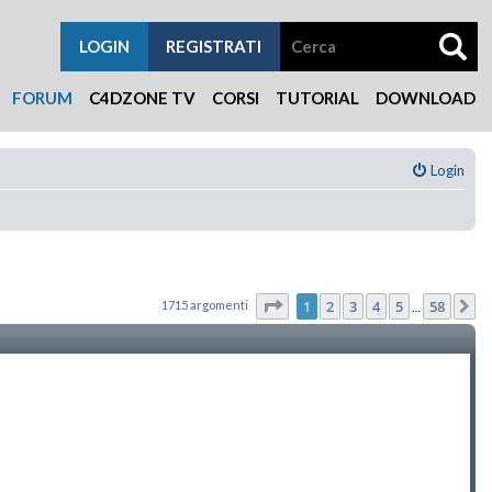
LOGIN
REGISTRATI
FORUM
C4DZONE TV
CORSI
TUTORIAL
DOWNLOAD
Login
Pagina
1
di
58
1
2
3
4
5
58
1715 argomenti
P
…