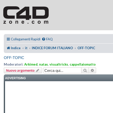
Collegamenti Rapidi
FAQ
Indice
it
INDICE FORUM ITALIANO
OFF-TOPIC
OFF-TOPIC
Moderatori:
Arkimed
,
natas
,
visualtricks
,
cappellaiomatto
Cerca
Ricerca ava
Nuovo argomento
ADVERTISING