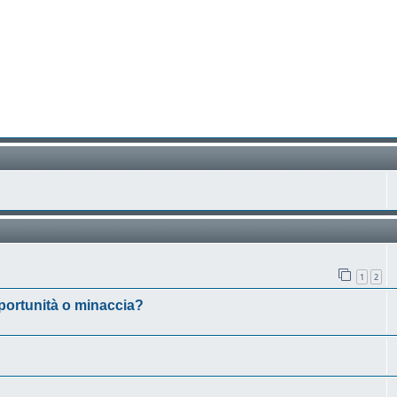
1
2
 opportunità o minaccia?