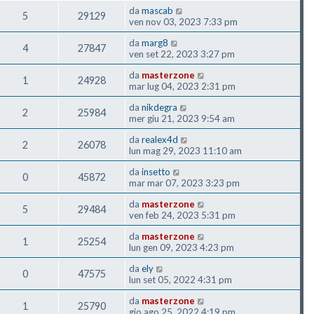
da
mascab
5
29129
ven nov 03, 2023 7:33 pm
da
marg8
4
27847
ven set 22, 2023 3:27 pm
da
masterzone
1
24928
mar lug 04, 2023 2:31 pm
da
nikdegra
2
25984
mer giu 21, 2023 9:54 am
da
realex4d
2
26078
lun mag 29, 2023 11:10 am
da
insetto
0
45872
mar mar 07, 2023 3:23 pm
da
masterzone
5
29484
ven feb 24, 2023 5:31 pm
da
masterzone
1
25254
lun gen 09, 2023 4:23 pm
da
ely
0
47575
lun set 05, 2022 4:31 pm
da
masterzone
1
25790
gio ago 25, 2022 4:19 pm