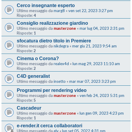
Cerco insegnante esperto
Ultimo messaggio da
marg8
«
ven set 22, 2023 3:27 pm
Risposte:
4
Consiglio realizzazione giardino
Ultimo messaggio da
masterzone
«
mar lug 04, 2023 2:31 pm
Risposte:
1
sfocatura dietro titolo in Premiere
Ultimo messaggio da
nikdegra
«
mer giu 21, 2023 9:54 am
Risposte:
2
Cinema o Corona?
Ultimo messaggio da
realex4d
«
lun mag 29, 2023 11:10 am
Risposte:
2
C4D generalist
Ultimo messaggio da
insetto
«
mar mar 07, 2023 3:23 pm
Programmi per rendering video
Ultimo messaggio da
masterzone
«
ven feb 24, 2023 5:31 pm
Risposte:
5
Cascadeur
Ultimo messaggio da
masterzone
«
lun gen 09, 2023 4:23 pm
Risposte:
1
e-render.it cerca collaboratori
Ultimo messaggio da
ely
«
lun set 05, 2022 4:31 pm