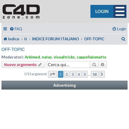
LOGIN
FAQ
Login
C
Indice
it
INDICE FORUM ITALIANO
OFF-TOPIC
OFF-TOPIC
Moderatori:
Arkimed
,
natas
,
visualtricks
,
cappellaiomatto
Cerca
Ricerca avan
Nuovo argomento
Pagina
1
di
58
1
2
3
4
5
58
1715 argomenti
Prossimo
…
Advertising