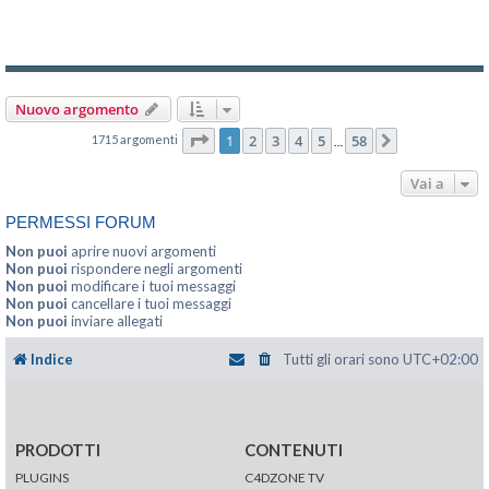
Nuovo argomento
Pagina
1
di
58
1
2
3
4
5
58
1715 argomenti
Prossimo
…
Vai a
PERMESSI FORUM
Non puoi
aprire nuovi argomenti
Non puoi
rispondere negli argomenti
Non puoi
modificare i tuoi messaggi
Non puoi
cancellare i tuoi messaggi
Non puoi
inviare allegati
Indice
Tutti gli orari sono
UTC+02:00
PRODOTTI
CONTENUTI
PLUGINS
C4DZONE TV