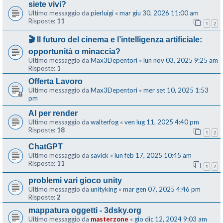
siete vivi?
Ultimo messaggio da
pierluigi
«
mar giu 30, 2026 11:00 am
Risposte:
11
1
2
🎬 Il futuro del cinema e l’intelligenza artificiale:
opportunità o minaccia?
Ultimo messaggio da
Max3Depentori
«
lun nov 03, 2025 9:25 am
Risposte:
1
Offerta Lavoro
Ultimo messaggio da
Max3Depentori
«
mer set 10, 2025 1:53
pm
AI per render
Ultimo messaggio da
walterfog
«
ven lug 11, 2025 4:40 pm
Risposte:
18
1
2
ChatGPT
Ultimo messaggio da
savick
«
lun feb 17, 2025 10:45 am
Risposte:
11
1
2
problemi vari gioco unity
Ultimo messaggio da
unityking
«
mar gen 07, 2025 4:46 pm
Risposte:
2
mappatura oggetti - 3dsky.org
Ultimo messaggio da
masterzone
«
gio dic 12, 2024 9:03 am