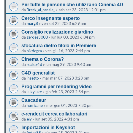
Per tutte le persone che utilizzano Cinema 4D
da
Breck_al_canale_
»
sab set 23, 2023 12:01 pm
Cerco insegnante esperto
da
marg8
»
ven set 22, 2023 6:29 am
Consiglio realizzazione giardino
da
zeroes3000
»
lun lug 03, 2023 6:04 pm
sfocatura dietro titolo in Premiere
da
nikdegra
»
ven giu 16, 2023 2:44 pm
Cinema o Corona?
da
realex4d
»
lun mag 29, 2023 9:40 am
C4D generalist
da
insetto
»
mar mar 07, 2023 3:23 pm
Programmi per rendering video
da
Lukyluke
»
gio feb 23, 2023 2:54 pm
Cascadeur
da
hurricane
»
mer gen 04, 2023 7:30 pm
e-render.it cerca collaboratori
da
ely
»
lun set 05, 2022 4:31 pm
Importazioni in Keyshot
da
fedez88
»
gio ago 25, 2022 3:21 pm