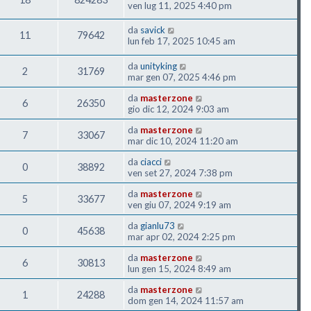
ven lug 11, 2025 4:40 pm
da
savick
11
79642
lun feb 17, 2025 10:45 am
da
unityking
2
31769
mar gen 07, 2025 4:46 pm
da
masterzone
6
26350
gio dic 12, 2024 9:03 am
da
masterzone
7
33067
mar dic 10, 2024 11:20 am
da
ciacci
0
38892
ven set 27, 2024 7:38 pm
da
masterzone
5
33677
ven giu 07, 2024 9:19 am
da
gianlu73
0
45638
mar apr 02, 2024 2:25 pm
da
masterzone
6
30813
lun gen 15, 2024 8:49 am
da
masterzone
1
24288
dom gen 14, 2024 11:57 am