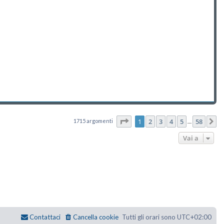
Pagina
1
di
58
1
2
3
4
5
58
1715 argomenti
P
…
Vai a
Contattaci
Cancella cookie
Tutti gli orari sono
UTC+02:00