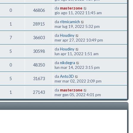
da
masterzone
0
46806
gio ago 11, 2022 11:45 am
da
ritmicamich
1
28915
mar lug 19, 2022 5:32 pm
da
Houdiny
7
36603
mer apr 27, 2022 10:49 pm
da
Houdiny
5
30598
lun apr 11, 2022 1:51 am
da
nikdegra
0
48350
lun mar 14, 2022 3:15 pm
da
Anto3D
5
31673
mer mar 02, 2022 2:09 pm
da
masterzone
1
27143
mer gen 05, 2022 4:01 pm