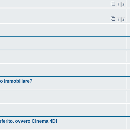
1
2
1
2
io immobiliare?
eferito, ovvero Cinema 4D!