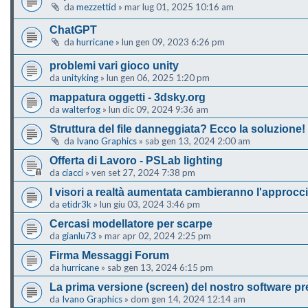
da
mezzettid
»
mar lug 01, 2025 10:16 am
ChatGPT
da
hurricane
»
lun gen 09, 2023 6:26 pm
problemi vari gioco unity
da
unityking
»
lun gen 06, 2025 1:20 pm
mappatura oggetti - 3dsky.org
da
walterfog
»
lun dic 09, 2024 9:36 am
Struttura del file danneggiata? Ecco la soluzione!
da
Ivano Graphics
»
sab gen 13, 2024 2:00 am
Offerta di Lavoro - PSLab lighting
da
ciacci
»
ven set 27, 2024 7:38 pm
I visori a realtà aumentata cambieranno l'approcc
da
etidr3k
»
lun giu 03, 2024 3:46 pm
Cercasi modellatore per scarpe
da
gianlu73
»
mar apr 02, 2024 2:25 pm
Firma Messaggi Forum
da
hurricane
»
sab gen 13, 2024 6:15 pm
La prima versione (screen) del nostro software pr
da
Ivano Graphics
»
dom gen 14, 2024 12:14 am