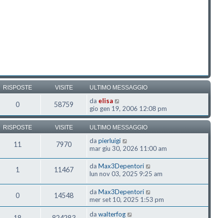
RISPOSTE
VISITE
ULTIMO MESSAGGIO
da
elisa
0
58759
gio gen 19, 2006 12:08 pm
RISPOSTE
VISITE
ULTIMO MESSAGGIO
da
pierluigi
11
7970
mar giu 30, 2026 11:00 am
da
Max3Depentori
1
11467
lun nov 03, 2025 9:25 am
da
Max3Depentori
0
14548
mer set 10, 2025 1:53 pm
da
walterfog
18
824283