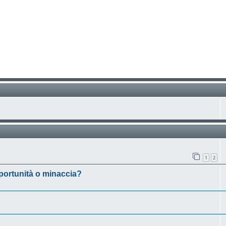
1
2
 opportunità o minaccia?