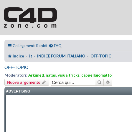
Collegamenti Rapidi
FAQ
Indice
it
INDICE FORUM ITALIANO
OFF-TOPIC
OFF-TOPIC
Moderatori:
Arkimed
,
natas
,
visualtricks
,
cappellaiomatto
Cerca
Ricerca ava
Nuovo argomento
ADVERTISING