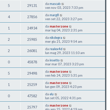
da
mascab
5
29131
ven nov 03, 2023 7:33 pm
da
marg8
4
27856
ven set 22, 2023 3:27 pm
da
masterzone
1
24934
mar lug 04, 2023 2:31 pm
da
nikdegra
2
25985
mer giu 21, 2023 9:54 am
da
realex4d
2
26081
lun mag 29, 2023 11:10 am
da
insetto
0
45878
mar mar 07, 2023 3:23 pm
da
masterzone
5
29498
ven feb 24, 2023 5:31 pm
da
masterzone
1
25259
lun gen 09, 2023 4:23 pm
da
ely
0
47582
lun set 05, 2022 4:31 pm
da
masterzone
1
25797
gio ago 25, 2022 4:19 pm