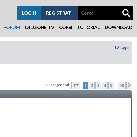
LOGIN
REGISTRATI
FORUM
C4DZONE TV
CORSI
TUTORIAL
DOWNLOAD
Login
Pagina
1
di
58
1
2
3
4
5
58
1715 argomenti
P
…