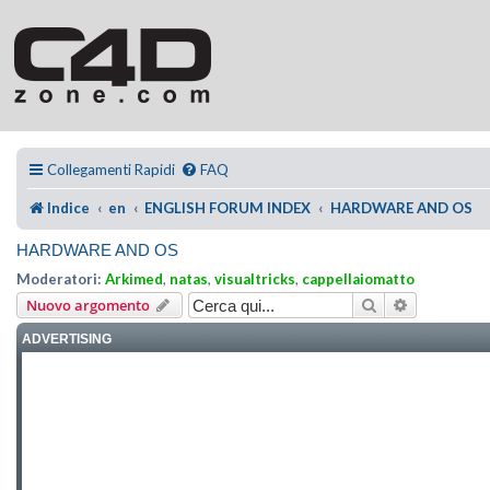
Collegamenti Rapidi
FAQ
Indice
en
ENGLISH FORUM INDEX
HARDWARE AND OS
HARDWARE AND OS
Moderatori:
Arkimed
,
natas
,
visualtricks
,
cappellaiomatto
Cerca
Ricerca ava
Nuovo argomento
ADVERTISING