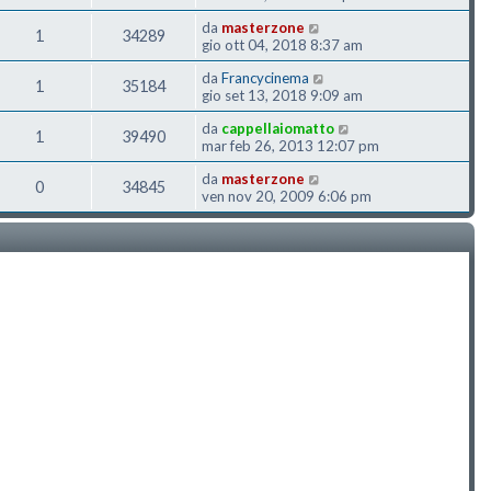
da
masterzone
1
34289
gio ott 04, 2018 8:37 am
da
Francycinema
1
35184
gio set 13, 2018 9:09 am
da
cappellaiomatto
1
39490
mar feb 26, 2013 12:07 pm
da
masterzone
0
34845
ven nov 20, 2009 6:06 pm