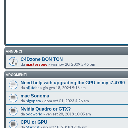
ANNUNCI
C4Dzone BON TON
da
masterzone
»
ven nov 20, 2009 5:45 pm
ARGOMENTI
Need help with upgrading the GPU in my i7-4790
da
bijutoha
»
gio gen 18, 2024 9:16 am
mac Sonoma
da
bigopera
»
dom ott 01, 2023 4:26 am
Nvidia Quadro or GTX?
da
oddworld
»
ven set 28, 2018 10:05 am
CPU or GPU
da
Marcosf
»
gio ott 18, 2018 12:06 pm