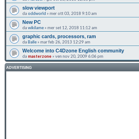
slow viewport
da
oddworld
»
mer ott 03, 2018 9:10 am
New PC
da
wikilame
»
mer set 12, 2018 11:12 am
graphic cards, processors, ram
da
Balle
»
mar feb 26, 2013 12:29 am
Welcome into C4Dzone English community
da
masterzone
»
ven nov 20, 2009 6:06 pm
ADVERTISING