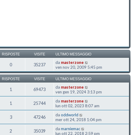
RISPOSTE
VISITE
ULTIMO MESSAGGIO
da
masterzone
0
35237
ven nov 20, 2009 5:45 pm
RISPOSTE
VISITE
ULTIMO MESSAGGIO
da
masterzone
1
69473
ven gen 19, 2024 3:13 pm
da
masterzone
1
25744
lun ott 02, 2023 8:07 am
da
oddworld
3
47246
mer ott 24, 2018 1:04 pm
da
marniemac
2
35039
lun ott 22, 2018 2:59 pm