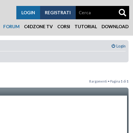
LOGIN
REGISTRATI
FORUM
C4DZONE TV
CORSI
TUTORIAL
DOWNLOAD
Login
8 argomenti • Pagina
1
di
1