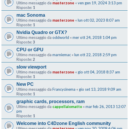
Ultimo messaggio da
masterzone
«
ven gen 19, 2024 3:13 pm
Risposte:
1
mac Sonoma
Ultimo messaggio da
masterzone
«
lun ott 02, 2023 8:07 am
Risposte:
1
Nvidia Quadro or GTX?
Ultimo messaggio da
oddworld
«
mer ott 24, 2018 1:04 pm
Risposte:
3
CPU or GPU
Ultimo messaggio da
marniemac
«
lun ott 22, 2018 2:59 pm
Risposte:
2
slow viewport
Ultimo messaggio da
masterzone
«
gio ott 04, 2018 8:37 am
Risposte:
1
New PC
Ultimo messaggio da
Francycinema
«
gio set 13, 2018 9:09 am
Risposte:
1
graphic cards, processors, ram
Ultimo messaggio da
cappellaiomatto
«
mar feb 26, 2013 12:07
pm
Risposte:
1
Welcome into C4Dzone English community
Ultimo messaggio da
masterzone
«
ven nov 20, 2009 6:06 pm