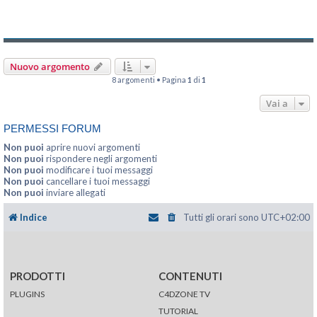
Nuovo argomento
8 argomenti • Pagina
1
di
1
Vai a
PERMESSI FORUM
Non puoi
aprire nuovi argomenti
Non puoi
rispondere negli argomenti
Non puoi
modificare i tuoi messaggi
Non puoi
cancellare i tuoi messaggi
Non puoi
inviare allegati
Indice
Tutti gli orari sono
UTC+02:00
PRODOTTI
CONTENUTI
PLUGINS
C4DZONE TV
TUTORIAL