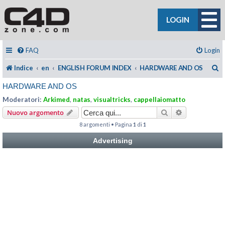
LOGIN
FAQ
Login
C
Indice
en
ENGLISH FORUM INDEX
HARDWARE AND OS
HARDWARE AND OS
Moderatori:
Arkimed
,
natas
,
visualtricks
,
cappellaiomatto
Cerca
Ricerca avan
Nuovo argomento
8 argomenti • Pagina
1
di
1
Advertising