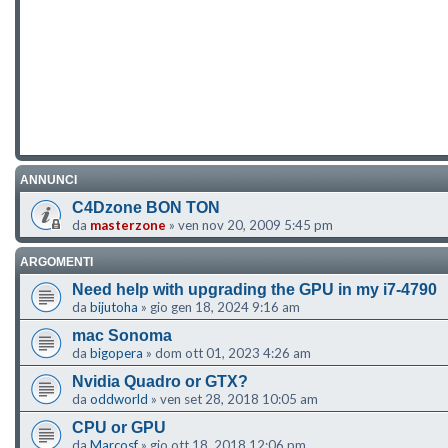
ANNUNCI
C4Dzone BON TON
da
masterzone
»
ven nov 20, 2009 5:45 pm
ARGOMENTI
Need help with upgrading the GPU in my i7-4790
da
bijutoha
»
gio gen 18, 2024 9:16 am
mac Sonoma
da
bigopera
»
dom ott 01, 2023 4:26 am
Nvidia Quadro or GTX?
da
oddworld
»
ven set 28, 2018 10:05 am
CPU or GPU
da
Marcosf
»
gio ott 18, 2018 12:06 pm