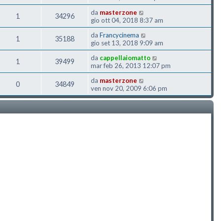
da
masterzone
1
34296
gio ott 04, 2018 8:37 am
da
Francycinema
1
35188
gio set 13, 2018 9:09 am
da
cappellaiomatto
1
39499
mar feb 26, 2013 12:07 pm
da
masterzone
0
34849
ven nov 20, 2009 6:06 pm