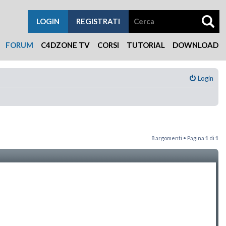
LOGIN
REGISTRATI
FORUM
C4DZONE TV
CORSI
TUTORIAL
DOWNLOAD
Login
8 argomenti • Pagina
1
di
1