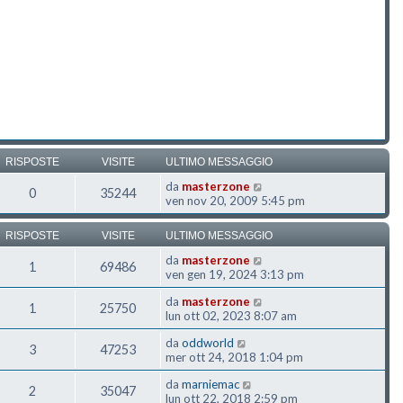
RISPOSTE
VISITE
ULTIMO MESSAGGIO
da
masterzone
0
35244
ven nov 20, 2009 5:45 pm
RISPOSTE
VISITE
ULTIMO MESSAGGIO
da
masterzone
1
69486
ven gen 19, 2024 3:13 pm
da
masterzone
1
25750
lun ott 02, 2023 8:07 am
da
oddworld
3
47253
mer ott 24, 2018 1:04 pm
da
marniemac
2
35047
lun ott 22, 2018 2:59 pm