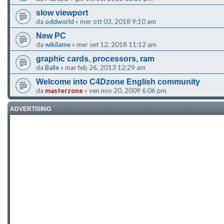
slow viewport
da
oddworld
»
mer ott 03, 2018 9:10 am
New PC
da
wikilame
»
mer set 12, 2018 11:12 am
graphic cards, processors, ram
da
Balle
»
mar feb 26, 2013 12:29 am
Welcome into C4Dzone English community
da
masterzone
»
ven nov 20, 2009 6:06 pm
ADVERTISING