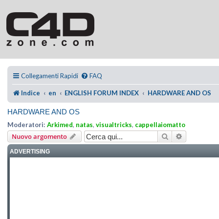
Collegamenti Rapidi
FAQ
Indice
en
ENGLISH FORUM INDEX
HARDWARE AND OS
HARDWARE AND OS
Moderatori:
Arkimed
,
natas
,
visualtricks
,
cappellaiomatto
Cerca
Ricerca ava
Nuovo argomento
ADVERTISING