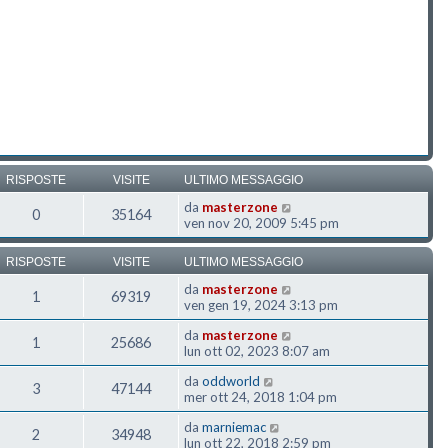
RISPOSTE
VISITE
ULTIMO MESSAGGIO
da
masterzone
0
35164
ven nov 20, 2009 5:45 pm
RISPOSTE
VISITE
ULTIMO MESSAGGIO
da
masterzone
1
69319
ven gen 19, 2024 3:13 pm
da
masterzone
1
25686
lun ott 02, 2023 8:07 am
da
oddworld
3
47144
mer ott 24, 2018 1:04 pm
da
marniemac
2
34948
lun ott 22, 2018 2:59 pm