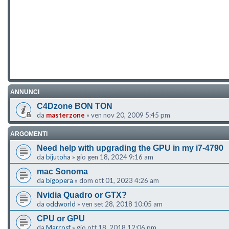
ANNUNCI
C4Dzone BON TON
da
masterzone
»
ven nov 20, 2009 5:45 pm
ARGOMENTI
Need help with upgrading the GPU in my i7-4790
da
bijutoha
»
gio gen 18, 2024 9:16 am
mac Sonoma
da
bigopera
»
dom ott 01, 2023 4:26 am
Nvidia Quadro or GTX?
da
oddworld
»
ven set 28, 2018 10:05 am
CPU or GPU
da
Marcosf
»
gio ott 18, 2018 12:06 pm