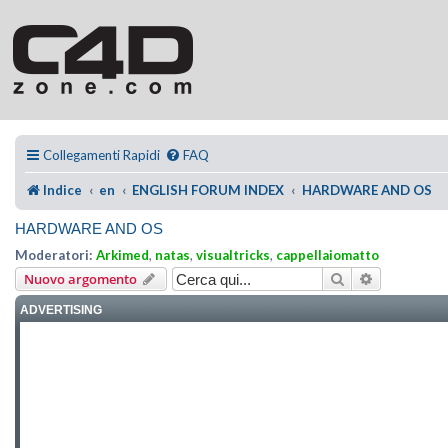
Collegamenti Rapidi
FAQ
Indice
en
ENGLISH FORUM INDEX
HARDWARE AND OS
HARDWARE AND OS
Moderatori:
Arkimed
,
natas
,
visualtricks
,
cappellaiomatto
Cerca
Ricerca ava
Nuovo argomento
ADVERTISING