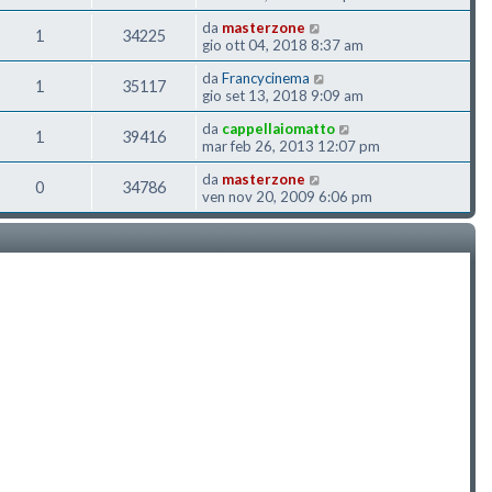
da
masterzone
1
34225
gio ott 04, 2018 8:37 am
da
Francycinema
1
35117
gio set 13, 2018 9:09 am
da
cappellaiomatto
1
39416
mar feb 26, 2013 12:07 pm
da
masterzone
0
34786
ven nov 20, 2009 6:06 pm