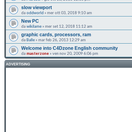
slow viewport
da
oddworld
»
mer ott 03, 2018 9:10 am
New PC
da
wikilame
»
mer set 12, 2018 11:12 am
graphic cards, processors, ram
da
Balle
»
mar feb 26, 2013 12:29 am
Welcome into C4Dzone English community
da
masterzone
»
ven nov 20, 2009 6:06 pm
ADVERTISING