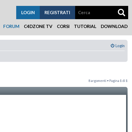
LOGIN
REGISTRATI
FORUM
C4DZONE TV
CORSI
TUTORIAL
DOWNLOAD
Login
8 argomenti • Pagina
1
di
1