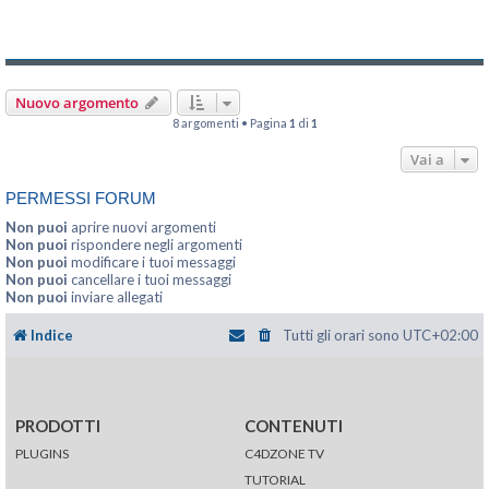
Nuovo argomento
8 argomenti • Pagina
1
di
1
Vai a
PERMESSI FORUM
Non puoi
aprire nuovi argomenti
Non puoi
rispondere negli argomenti
Non puoi
modificare i tuoi messaggi
Non puoi
cancellare i tuoi messaggi
Non puoi
inviare allegati
Indice
Tutti gli orari sono
UTC+02:00
PRODOTTI
CONTENUTI
PLUGINS
C4DZONE TV
TUTORIAL