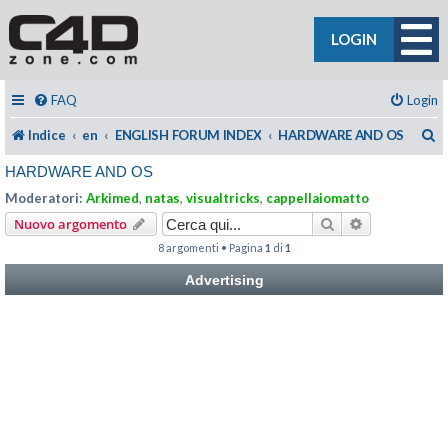
LOGIN
FAQ
Login
C
Indice
en
ENGLISH FORUM INDEX
HARDWARE AND OS
HARDWARE AND OS
Moderatori:
Arkimed
,
natas
,
visualtricks
,
cappellaiomatto
Cerca
Ricerca avan
Nuovo argomento
8 argomenti • Pagina
1
di
1
Advertising