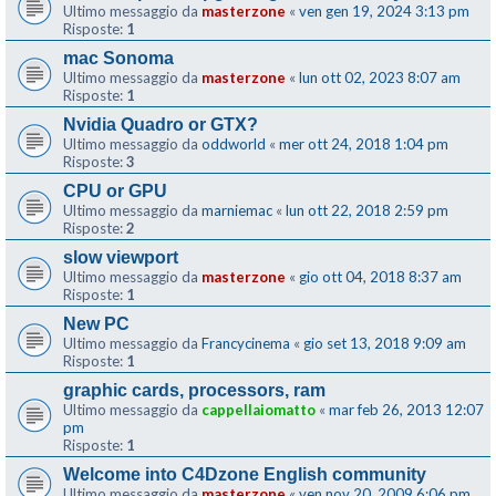
Ultimo messaggio da
masterzone
«
ven gen 19, 2024 3:13 pm
Risposte:
1
mac Sonoma
Ultimo messaggio da
masterzone
«
lun ott 02, 2023 8:07 am
Risposte:
1
Nvidia Quadro or GTX?
Ultimo messaggio da
oddworld
«
mer ott 24, 2018 1:04 pm
Risposte:
3
CPU or GPU
Ultimo messaggio da
marniemac
«
lun ott 22, 2018 2:59 pm
Risposte:
2
slow viewport
Ultimo messaggio da
masterzone
«
gio ott 04, 2018 8:37 am
Risposte:
1
New PC
Ultimo messaggio da
Francycinema
«
gio set 13, 2018 9:09 am
Risposte:
1
graphic cards, processors, ram
Ultimo messaggio da
cappellaiomatto
«
mar feb 26, 2013 12:07
pm
Risposte:
1
Welcome into C4Dzone English community
Ultimo messaggio da
masterzone
«
ven nov 20, 2009 6:06 pm