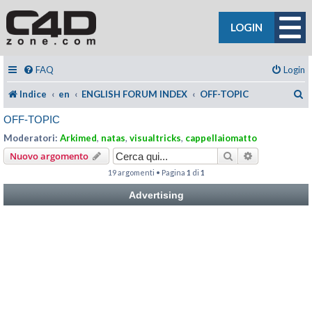
LOGIN
FAQ
Login
C
Indice
en
ENGLISH FORUM INDEX
OFF-TOPIC
OFF-TOPIC
Moderatori:
Arkimed
,
natas
,
visualtricks
,
cappellaiomatto
Cerca
Ricerca avan
Nuovo argomento
19 argomenti • Pagina
1
di
1
Advertising