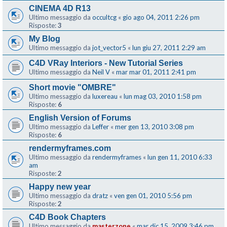
CINEMA 4D R13
Ultimo messaggio da
occultcg
«
gio ago 04, 2011 2:26 pm
Risposte:
3
My Blog
Ultimo messaggio da
jot_vector5
«
lun giu 27, 2011 2:29 am
C4D VRay Interiors - New Tutorial Series
Ultimo messaggio da
Neil V
«
mar mar 01, 2011 2:41 pm
Short movie "OMBRE"
Ultimo messaggio da
luxereau
«
lun mag 03, 2010 1:58 pm
Risposte:
6
English Version of Forums
Ultimo messaggio da
Leffer
«
mer gen 13, 2010 3:08 pm
Risposte:
6
rendermyframes.com
Ultimo messaggio da
rendermyframes
«
lun gen 11, 2010 6:33
am
Risposte:
2
Happy new year
Ultimo messaggio da
dratz
«
ven gen 01, 2010 5:56 pm
Risposte:
2
C4D Book Chapters
Ultimo messaggio da
masterzone
«
mar dic 15, 2009 3:46 pm