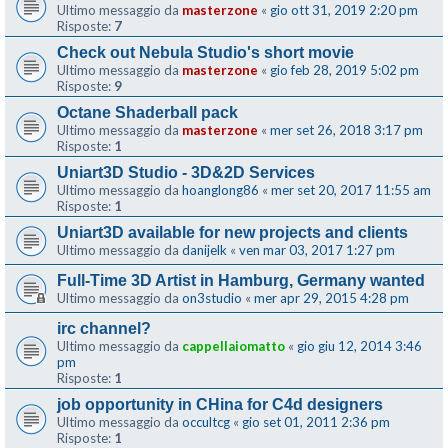
Ultimo messaggio da
masterzone
«
gio ott 31, 2019 2:20 pm
Risposte:
7
Check out Nebula Studio's short movie
Ultimo messaggio da
masterzone
«
gio feb 28, 2019 5:02 pm
Risposte:
9
Octane Shaderball pack
Ultimo messaggio da
masterzone
«
mer set 26, 2018 3:17 pm
Risposte:
1
Uniart3D Studio - 3D&2D Services
Ultimo messaggio da
hoanglong86
«
mer set 20, 2017 11:55 am
Risposte:
1
Uniart3D available for new projects and clients
Ultimo messaggio da
danijelk
«
ven mar 03, 2017 1:27 pm
Full-Time 3D Artist in Hamburg, Germany wanted
Ultimo messaggio da
on3studio
«
mer apr 29, 2015 4:28 pm
irc channel?
Ultimo messaggio da
cappellaiomatto
«
gio giu 12, 2014 3:46
pm
Risposte:
1
job opportunity in CHina for C4d designers
Ultimo messaggio da
occultcg
«
gio set 01, 2011 2:36 pm
Risposte:
1