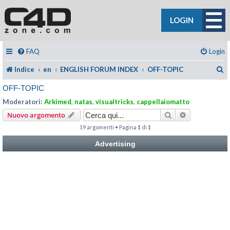
LOGIN
FAQ
Login
C
Indice
en
ENGLISH FORUM INDEX
OFF-TOPIC
OFF-TOPIC
Moderatori:
Arkimed
,
natas
,
visualtricks
,
cappellaiomatto
Cerca
Ricerca avan
Nuovo argomento
19 argomenti • Pagina
1
di
1
Advertising