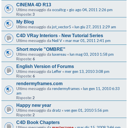
CINEMA 4D R13
Ultimo messaggio da
occultcg
«
gio ago 04, 2011 2:26 pm
Risposte:
3
My Blog
Ultimo messaggio da
jot_vector5
«
lun giu 27, 2011 2:29 am
C4D VRay Interiors - New Tutorial Series
Ultimo messaggio da
Neil V
«
mar mar 01, 2011 2:41 pm
Short movie "OMBRE"
Ultimo messaggio da
luxereau
«
lun mag 03, 2010 1:58 pm
Risposte:
6
English Version of Forums
Ultimo messaggio da
Leffer
«
mer gen 13, 2010 3:08 pm
Risposte:
6
rendermyframes.com
Ultimo messaggio da
rendermyframes
«
lun gen 11, 2010 6:33
am
Risposte:
2
Happy new year
Ultimo messaggio da
dratz
«
ven gen 01, 2010 5:56 pm
Risposte:
2
C4D Book Chapters
Ultimo messaggio da
masterzone
«
mar dic 15, 2009 3:46 pm