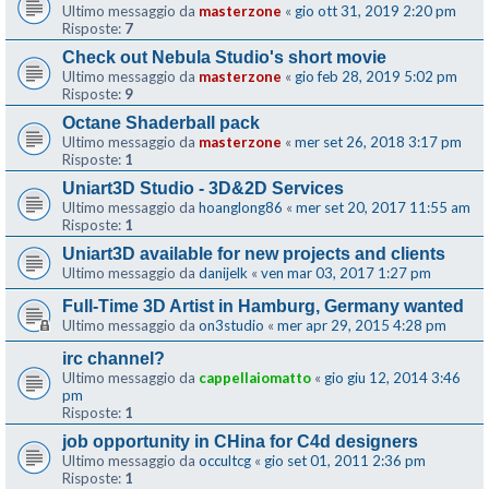
Ultimo messaggio da
masterzone
«
gio ott 31, 2019 2:20 pm
Risposte:
7
Check out Nebula Studio's short movie
Ultimo messaggio da
masterzone
«
gio feb 28, 2019 5:02 pm
Risposte:
9
Octane Shaderball pack
Ultimo messaggio da
masterzone
«
mer set 26, 2018 3:17 pm
Risposte:
1
Uniart3D Studio - 3D&2D Services
Ultimo messaggio da
hoanglong86
«
mer set 20, 2017 11:55 am
Risposte:
1
Uniart3D available for new projects and clients
Ultimo messaggio da
danijelk
«
ven mar 03, 2017 1:27 pm
Full-Time 3D Artist in Hamburg, Germany wanted
Ultimo messaggio da
on3studio
«
mer apr 29, 2015 4:28 pm
irc channel?
Ultimo messaggio da
cappellaiomatto
«
gio giu 12, 2014 3:46
pm
Risposte:
1
job opportunity in CHina for C4d designers
Ultimo messaggio da
occultcg
«
gio set 01, 2011 2:36 pm
Risposte:
1