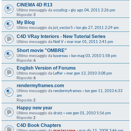
CINEMA 4D R13
Ultimo messaggio da
occultcg
«
gio ago 04, 2011 2:26 pm
Risposte:
3
My Blog
Ultimo messaggio da
jot_vector5
«
lun giu 27, 2011 2:29 am
C4D VRay Interiors - New Tutorial Series
Ultimo messaggio da
Neil V
«
mar mar 01, 2011 2:41 pm
Short movie "OMBRE"
Ultimo messaggio da
luxereau
«
lun mag 03, 2010 1:58 pm
Risposte:
6
English Version of Forums
Ultimo messaggio da
Leffer
«
mer gen 13, 2010 3:08 pm
Risposte:
6
rendermyframes.com
Ultimo messaggio da
rendermyframes
«
lun gen 11, 2010 6:33
am
Risposte:
2
Happy new year
Ultimo messaggio da
dratz
«
ven gen 01, 2010 5:56 pm
Risposte:
2
C4D Book Chapters
Ultimo messaggio da
masterzone
«
mar dic 15, 2009 3:46 pm