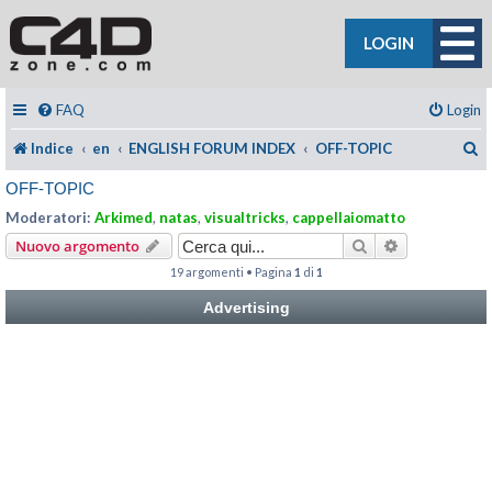
LOGIN
FAQ
Login
C
Indice
en
ENGLISH FORUM INDEX
OFF-TOPIC
OFF-TOPIC
Moderatori:
Arkimed
,
natas
,
visualtricks
,
cappellaiomatto
Cerca
Ricerca avan
Nuovo argomento
19 argomenti • Pagina
1
di
1
Advertising