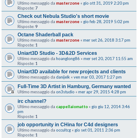
Ultimo messaggio da
masterzone
«
gio ott 31, 2019 2:20 pm
Risposte:
7
Check out Nebula Studio's short movie
Ultimo messaggio da
masterzone
«
gio feb 28, 2019 5:02 pm
Risposte:
9
Octane Shaderball pack
Ultimo messaggio da
masterzone
«
mer set 26, 2018 3:17 pm
Risposte:
1
Uniart3D Studio - 3D&2D Services
Ultimo messaggio da
hoanglong86
«
mer set 20, 2017 11:55 am
Risposte:
1
Uniart3D available for new projects and clients
Ultimo messaggio da
danijelk
«
ven mar 03, 2017 1:27 pm
Full-Time 3D Artist in Hamburg, Germany wanted
Ultimo messaggio da
on3studio
«
mer apr 29, 2015 4:28 pm
irc channel?
Ultimo messaggio da
cappellaiomatto
«
gio giu 12, 2014 3:46
pm
Risposte:
1
job opportunity in CHina for C4d designers
Ultimo messaggio da
occultcg
«
gio set 01, 2011 2:36 pm
Risposte:
1