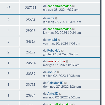
da
cappellaiomatto
48
207291
gio ago 08, 2024 9:39 am
da
nafta
2
25681
gio mag 23, 2024 10:30 am
da
cappellaiomatto
4
29028
lun mag 20, 2024 10:34 am
da
ema3d
5
34919
ven mag 10, 2024 7:04 pm
da
Robakkio
2
26192
gio feb 01, 2024 3:36 pm
da
masterzone
1
24654
mar gen 16, 2024 8:32 am
da
abe3d
5
30859
gio feb 02, 2023 12:38 pm
da
Caleidos4D
1
25711
dom nov 27, 2022 1:26 pm
da
Anto3D
1
23854
mer nov 02, 2022 2:52 pm
da
cappellaiomatto