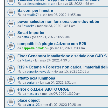
da
alessandro.barbisan
»
lun ago 08, 2022 4:46 pm
Balconi per finestre
da
studio74
»
sab feb 05, 2022 11:55 am
power selector non funziona come dovrebbe
da
3dworks
»
mer dic 23, 2020 10:31 am
Smart Importer
da
nafta
»
gio apr 21, 2022 10:29 am
compatibilità plugin c4dzone con R25
da
cappellaiomatto
»
gio set 16, 2021 7:33 am
Floor Generator Installazione e seriale con C4D S
da
Mikoky
»
lun mag 24, 2021 4:39 pm
R19 > Octane > Forester non carica i materiali della
da
eugenio.gervasio
»
gio apr 15, 2021 12:03 am
effetto scia luminosa
da
soriana
»
lun gen 04, 2021 3:31 pm
error c.o.f.f.e.e. AIUTO URGE
da
masparo
»
mer dic 09, 2020 10:20 am
place object
da
giulia123
»
mer dic 02, 2020 10:28 am