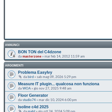
ANNUNCI
BON TON del C4dzone
da
masterzone
»
mar feb 14, 2012 11:59 am
ARGOMENTI
Problema EasyIvy
da
bird
»
sab mag 09, 2026 5:29 pm
Measure IT plugin... qualcosa non funziona
da
WOA
»
gio nov 27, 2025 9:48 am
Floor Generator
da
studio74
»
mar dic 10, 2024 6:00 pm
Isoline c4d 2025
da
maht
»
gio ott 24, 2024 5:09 pm