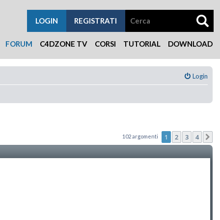
LOGIN
REGISTRATI
FORUM
C4DZONE TV
CORSI
TUTORIAL
DOWNLOAD
Login
1
2
3
4
102 argomenti
P