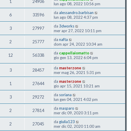
1
24906
lun ago 08, 2022 10:56 pm
da
alessandro.barbisan
6
33596
lun ago 08, 2022 4:37 pm
da
3dworks
3
27997
mer apr 27, 2022 10:11 pm
da
nafta
2
25777
dom apr 24, 2022 10:34 am
da
cappellaiomatto
12
56338
gio gen 13, 2022 6:04 pm
da
masterzone
3
28457
mer mag 26, 2021 5:31 pm
da
masterzone
1
27644
gio apr 15, 2021 10:21 am
da
soriana
3
29272
lun gen 04, 2021 4:02 pm
da
masparo
2
27814
mer dic 09, 2020 3:11 pm
da
giulia123
2
27045
mer dic 02, 2020 11:00 am