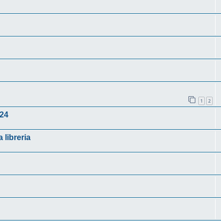
1
2
 24
 libreria