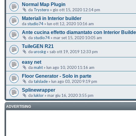
Normal Map Plugin
da
Trystero
»
gio ott 15, 2020 12:14 pm
Materiali in Interior builder
da
studio74
»
lun ott 12, 2020 10:16 am
Ante cucina effetto diamantato con Interior Builde
da
studio74
»
mar set 15, 2020 10:05 am
TuileGEN R21
da
uroskg
»
sab ott 19, 2019 12:33 pm
easy net
da
maht
»
lun ago 10, 2020 11:16 am
Floor Generator - Solo in parte
da
talslade
»
lun ago 03, 2020 9:19 pm
Splinewrapper
da
luklor
»
mar giu 16, 2020 3:55 pm
ADVERTISING