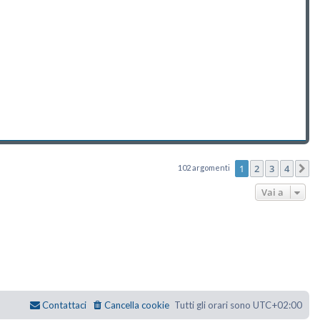
1
2
3
4
102 argomenti
P
Vai a
Contattaci
Cancella cookie
Tutti gli orari sono
UTC+02:00