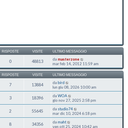
RISPOSTE
VISITE
ULTIMO MESSAGGIO
da
masterzone
0
48813
mar feb 14, 2012 11:59 am
RISPOSTE
VISITE
ULTIMO MESSAGGIO
da
bird
7
13884
lun giu 08, 2026 10:00 am
da
WOA
3
18396
gio nov 27, 2025 2:58 pm
da
studio74
2
55645
mar dic 10, 2024 6:18 pm
da
maht
8
34356
ven ott 25, 2024 10:42 am