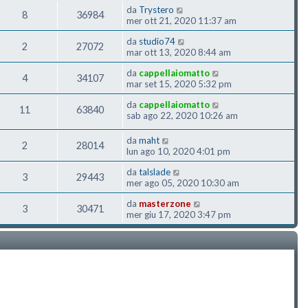
da
Trystero
8
36984
mer ott 21, 2020 11:37 am
da
studio74
2
27072
mar ott 13, 2020 8:44 am
da
cappellaiomatto
4
34107
mar set 15, 2020 5:32 pm
da
cappellaiomatto
11
63840
sab ago 22, 2020 10:26 am
da
maht
2
28014
lun ago 10, 2020 4:01 pm
da
talslade
3
29443
mer ago 05, 2020 10:30 am
da
masterzone
3
30471
mer giu 17, 2020 3:47 pm