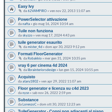
Easy Ivy
da
62VAMPIRO
»
ven nov 22, 2013 11:07 am
PowerSelector attivazione
da
nafta
»
gio mag 16, 2024 10:54 am
Tuile non funziona
da
skyzzo
»
ven mag 17, 2024 4:43 pm
tuile generator esaurito
da
mister_4d
»
dom apr 30, 2023 9:12 pm
Formati FloorGenerator
da
Robakkio
»
mer gen 31, 2024 10:35 pm
vray 6 per cinema 4d 2024
da
librainteriorsdesign
»
lun gen 15, 2024 10:55 pm
Acquisto
da
ataru1802
»
ven apr 29, 2022 11:07 am
Floor generator e licenza su c4d 2023
da
nysn
»
sab nov 26, 2022 2:59 pm
Substance
da
LorenzoC
»
dom ott 30, 2022 12:23 am
TuileGenerator - Coppi non adiacenti al piano