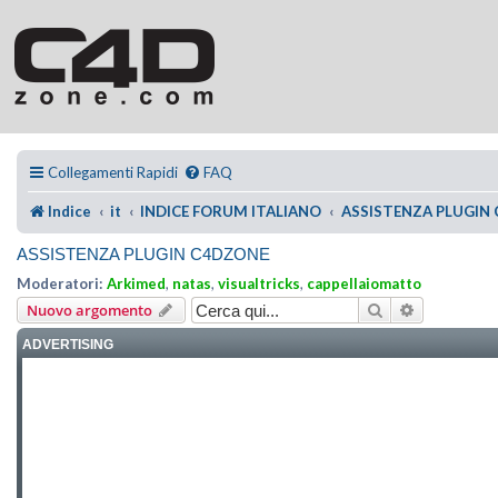
Collegamenti Rapidi
FAQ
Indice
it
INDICE FORUM ITALIANO
ASSISTENZA PLUGIN
ASSISTENZA PLUGIN C4DZONE
Moderatori:
Arkimed
,
natas
,
visualtricks
,
cappellaiomatto
Cerca
Ricerca ava
Nuovo argomento
ADVERTISING