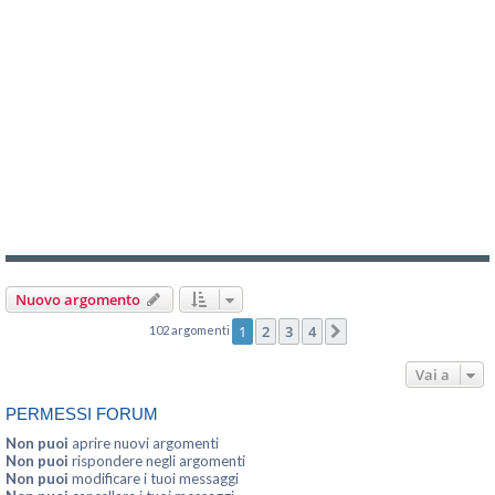
Nuovo argomento
1
2
3
4
102 argomenti
Prossimo
Vai a
PERMESSI FORUM
Non puoi
aprire nuovi argomenti
Non puoi
rispondere negli argomenti
Non puoi
modificare i tuoi messaggi