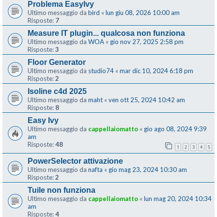
Problema EasyIvy
Ultimo messaggio da
bird
«
lun giu 08, 2026 10:00 am
Risposte:
7
Measure IT plugin... qualcosa non funziona
Ultimo messaggio da
WOA
«
gio nov 27, 2025 2:58 pm
Risposte:
3
Floor Generator
Ultimo messaggio da
studio74
«
mar dic 10, 2024 6:18 pm
Risposte:
2
Isoline c4d 2025
Ultimo messaggio da
maht
«
ven ott 25, 2024 10:42 am
Risposte:
8
Easy Ivy
Ultimo messaggio da
cappellaiomatto
«
gio ago 08, 2024 9:39
am
Risposte:
48
1
2
3
4
5
PowerSelector attivazione
Ultimo messaggio da
nafta
«
gio mag 23, 2024 10:30 am
Risposte:
2
Tuile non funziona
Ultimo messaggio da
cappellaiomatto
«
lun mag 20, 2024 10:34
am
Risposte:
4