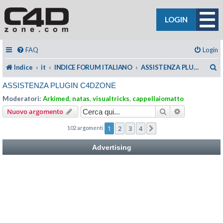
LOGIN
FAQ
Login
C
Indice
it
INDICE FORUM ITALIANO
ASSISTENZA PLUGIN C4DZONE
ASSISTENZA PLUGIN C4DZONE
Moderatori:
Arkimed
,
natas
,
visualtricks
,
cappellaiomatto
Cerca
Ricerca avan
Nuovo argomento
1
2
3
4
102 argomenti
Prossimo
Advertising