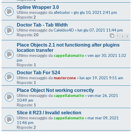
Spline Wrapper 3.0
Ultimo messaggio da
alletsator
«
gio giu 10, 2021 2:41 pm
Risposte:
2
Doctor Tab - Tab Width
Ultimo messaggio da
Caleidos4D
«
lun giu 07, 2021 11:44 pm
Risposte:
20
1
2
3
Place Objects 2.1 not functioning after plugins
location transfer
Ultimo messaggio da
cappellaiomatto
«
ven apr 30, 2021 1:32
pm
Risposte:
1
Doctor Tab For S24
Ultimo messaggio da
masterzone
«
lun apr 19, 2021 9:51 am
Risposte:
1
Place Object Not working correctly
Ultimo messaggio da
cappellaiomatto
«
ven mar 26, 2021
10:49 am
Risposte:
1
Slice it R23 / Invalid selection
Ultimo messaggio da
cappellaiomatto
«
mar mar 09, 2021
11:46 pm
Risposte:
2