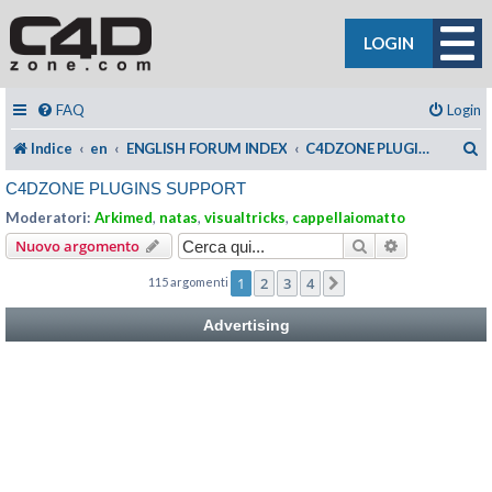
LOGIN
FAQ
Login
C
Indice
en
ENGLISH FORUM INDEX
C4DZONE PLUGINS SUPPORT
C4DZONE PLUGINS SUPPORT
Moderatori:
Arkimed
,
natas
,
visualtricks
,
cappellaiomatto
Cerca
Ricerca avan
Nuovo argomento
1
2
3
4
115 argomenti
Prossimo
Advertising