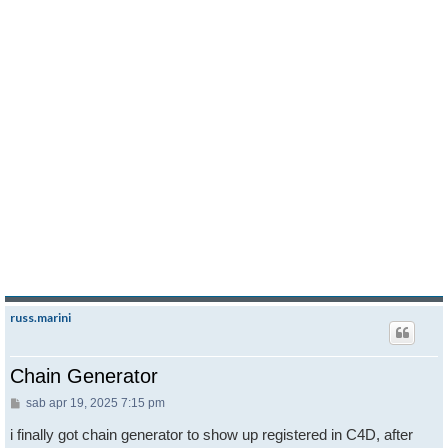
russ.marini
Chain Generator
Messaggio
sab apr 19, 2025 7:15 pm
i finally got chain generator to show up registered in C4D, after