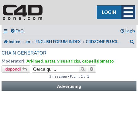
LOGIN
FAQ
Login
C
Indice
en
ENGLISH FORUM INDEX
C4DZONE PLUGINS SUPPORT
CHAIN GENERATOR
Moderatori:
Arkimed
,
natas
,
visualtricks
,
cappellaiomatto
Cerca
Ricerca avanzata
Rispondi
2 messaggi • Pagina
1
di
1
Advertising