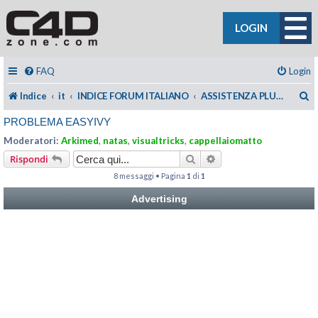
LOGIN
FAQ
Login
C
Indice
it
INDICE FORUM ITALIANO
ASSISTENZA PLUGIN C4DZONE
PROBLEMA EASYIVY
Moderatori:
Arkimed
,
natas
,
visualtricks
,
cappellaiomatto
Cerca
Ricerca avanzata
Rispondi
8 messaggi • Pagina
1
di
1
Advertising