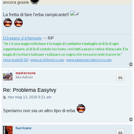
ancora grazie
La fretta di fare l'erba rampicante!!
L'Uragano si è fermato
--- RIP
"Se c'è una magia nella boxe è la magia di combattere battaglie al di là di ogni
sopportazione, al di là di costole incrinate, reni fatti a pezzi e retine distaccate. È la
magia di rischiare tutto per realizzare un sogno che nessuno vede tranne te."
I miei modelli 3D
-
www.archilovers.com
-
www.tappezzeriaburicco.com
masterzone
Site Admin
Re: Problema EasyIvy
Messaggio
mer mag 13, 2026 9:21 am
Speriamo non sia un altro tipo di erba
hurricane