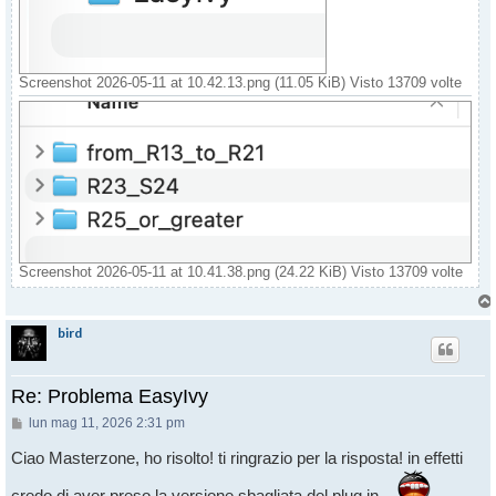
Screenshot 2026-05-11 at 10.42.13.png (11.05 KiB) Visto 13709 volte
Screenshot 2026-05-11 at 10.41.38.png (24.22 KiB) Visto 13709 volte
bird
Re: Problema EasyIvy
Messaggio
lun mag 11, 2026 2:31 pm
Ciao Masterzone, ho risolto! ti ringrazio per la risposta! in effetti
credo di aver preso la versione sbagliata del plug in...