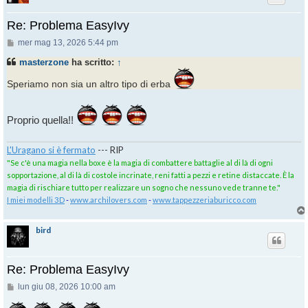
Re: Problema EasyIvy
Messaggio
mer mag 13, 2026 5:44 pm
masterzone
ha scritto:
↑
Speriamo non sia un altro tipo di erba
Proprio quella!!
L'Uragano si è fermato
--- RIP
"Se c'è una magia nella boxe è la magia di combattere battaglie al di là di ogni
sopportazione, al di là di costole incrinate, reni fatti a pezzi e retine distaccate. È la
magia di rischiare tutto per realizzare un sogno che nessuno vede tranne te."
I miei modelli 3D
-
www.archilovers.com
-
www.tappezzeriaburicco.com
bird
Re: Problema EasyIvy
Messaggio
lun giu 08, 2026 10:00 am