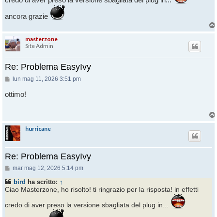
ancora grazie
masterzone
Site Admin
Re: Problema EasyIvy
Messaggio
lun mag 11, 2026 3:51 pm
ottimo!
hurricane
Re: Problema EasyIvy
Messaggio
mar mag 12, 2026 5:14 pm
bird
ha scritto:
↑
Ciao Masterzone, ho risolto! ti ringrazio per la risposta! in effetti
credo di aver preso la versione sbagliata del plug in...