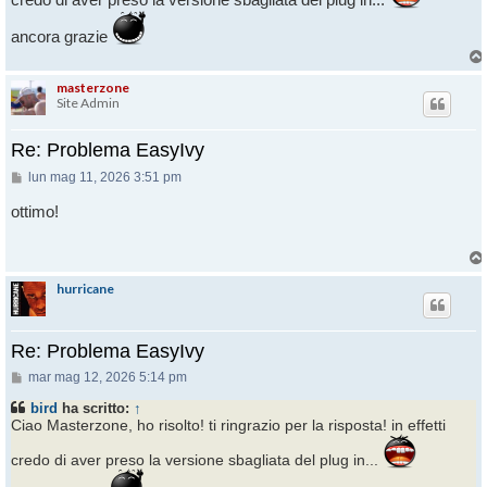
ancora grazie
masterzone
Site Admin
Re: Problema EasyIvy
Messaggio
lun mag 11, 2026 3:51 pm
ottimo!
hurricane
Re: Problema EasyIvy
Messaggio
mar mag 12, 2026 5:14 pm
bird
ha scritto:
↑
Ciao Masterzone, ho risolto! ti ringrazio per la risposta! in effetti
credo di aver preso la versione sbagliata del plug in...