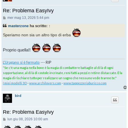
Re: Problema EasyIvy
Messaggio
mer mag 13, 2026 5:44 pm
masterzone
ha scritto:
↑
Speriamo non sia un altro tipo di erba
Proprio quella!!
L'Uragano si è fermato
--- RIP
"Se c'è una magia nella boxe è la magia di combattere battaglie al di là di ogni
sopportazione, al di là di costole incrinate, reni fatti a pezzi e retine distaccate. È la
magia di rischiare tutto per realizzare un sogno che nessuno vede tranne te."
I miei modelli 3D
-
www.archilovers.com
-
www.tappezzeriaburicco.com
bird
Re: Problema EasyIvy
Messaggio
lun giu 08, 2026 10:00 am