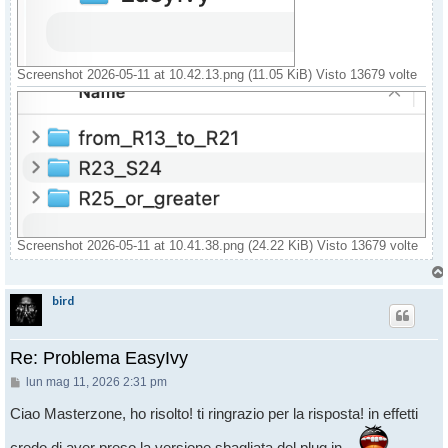
Screenshot 2026-05-11 at 10.42.13.png (11.05 KiB) Visto 13679 volte
Screenshot 2026-05-11 at 10.41.38.png (24.22 KiB) Visto 13679 volte
bird
Re: Problema EasyIvy
Messaggio
lun mag 11, 2026 2:31 pm
Ciao Masterzone, ho risolto! ti ringrazio per la risposta! in effetti
credo di aver preso la versione sbagliata del plug in...