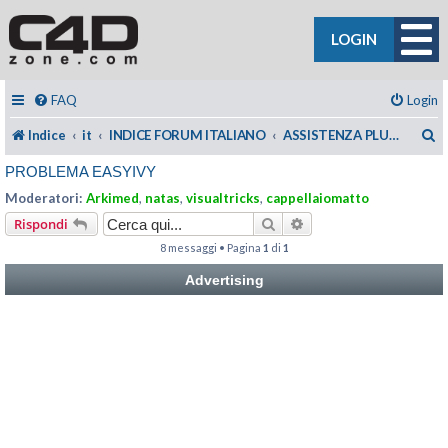
LOGIN
FAQ
Login
C
Indice
it
INDICE FORUM ITALIANO
ASSISTENZA PLUGIN C4DZONE
PROBLEMA EASYIVY
Moderatori:
Arkimed
,
natas
,
visualtricks
,
cappellaiomatto
Cerca
Ricerca avanzata
Rispondi
8 messaggi • Pagina
1
di
1
Advertising