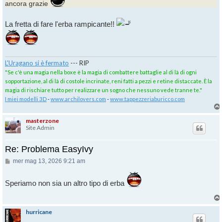
ancora grazie
La fretta di fare l'erba rampicante!!
L'Uragano si è fermato
--- RIP
"Se c'è una magia nella boxe è la magia di combattere battaglie al di là di ogni
sopportazione, al di là di costole incrinate, reni fatti a pezzi e retine distaccate. È la
magia di rischiare tutto per realizzare un sogno che nessuno vede tranne te."
I miei modelli 3D
-
www.archilovers.com
-
www.tappezzeriaburicco.com
masterzone
Site Admin
Re: Problema EasyIvy
Messaggio
mer mag 13, 2026 9:21 am
Speriamo non sia un altro tipo di erba
hurricane